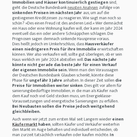
Immobilien und Häuser kontinuierlich gestiegen
sind,
geht die Deutsche Bundesbank
neusten Analysen
zufolge von
sinkenden Preisen im nächsten Jahr
aus, um auf die
gestiegenen Kreditzinsen zu reagieren. Wie sagt man noch so
schön? »
Des einen Freud ist des anderen Leid
.« Wer demnächst
ein Haus oder eine Wohnung kaufen will, der kann im Jahr 2024
eventuell das ein oder andere Schnäppchen schlagen. Die
Prognosen sagen demnach sinkende Hauspreise voraus.
Dies heißt jedoch im Umkehrschluss, dass
Hausverkäufer
einen niedrigeren Preis für ihre Immobilie
erwirtschaften
können. Wer also verkaufen will, sollte gut überlegen, ob er sein
Haus wirklich im Jahr 2024 abstoßen will.
Das nächste Jahr
könnte nicht gerade das beste Jahr für einen Verkauf
der eigenen Immobilie sein.
Wenn man den Voraussagen
der Deutschen Bundesbank Glauben schenkt, könnte diese
Phase für
ungefähr 3 Jahre
anhalten. In dieser Zeit sollen
die
Preise für Immobilien weiter sinken
. Dies gilt vor allem für
sanierungsbedürftige Immobilien, in die man als Käufer nach
dem Kauf noch viel Geld stecken muss, um Energieklasse-
Voraussetzungen und energetische Sanierungen zu erfüllen.
Bei Neubauten sollen die Preise jedoch weitgehend
gleichbleiben.
Auch wenn wir jetzt zum ersten Mal seit Langem wieder
einen
Käufermarkt
haben
, sollten Käufer und Verkäufer weiterhin
den Markt im Auge behalten und individuell entscheiden, ob
man zurzeit tatsächlich verkaufen oder kaufen möchte.
In