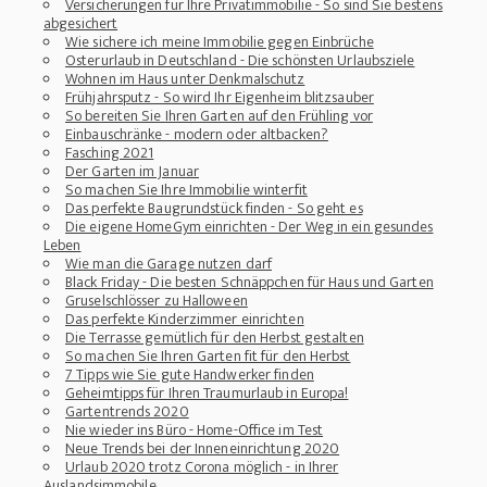
Versicherungen für Ihre Privatimmobilie - So sind Sie bestens
abgesichert
Wie sichere ich meine Immobilie gegen Einbrüche
Osterurlaub in Deutschland - Die schönsten Urlaubsziele
Wohnen im Haus unter Denkmalschutz
Frühjahrsputz - So wird Ihr Eigenheim blitzsauber
So bereiten Sie Ihren Garten auf den Frühling vor
Einbauschränke - modern oder altbacken?
Fasching 2021
Der Garten im Januar
So machen Sie Ihre Immobilie winterfit
Das perfekte Baugrundstück finden - So geht es
Die eigene HomeGym einrichten - Der Weg in ein gesundes
Leben
Wie man die Garage nutzen darf
Black Friday - Die besten Schnäppchen für Haus und Garten
Gruselschlösser zu Halloween
Das perfekte Kinderzimmer einrichten
Die Terrasse gemütlich für den Herbst gestalten
So machen Sie Ihren Garten fit für den Herbst
7 Tipps wie Sie gute Handwerker finden
Geheimtipps für Ihren Traumurlaub in Europa!
Gartentrends 2020
Nie wieder ins Büro - Home-Office im Test
Neue Trends bei der Inneneinrichtung 2020
Urlaub 2020 trotz Corona möglich - in Ihrer
Auslandsimmobile