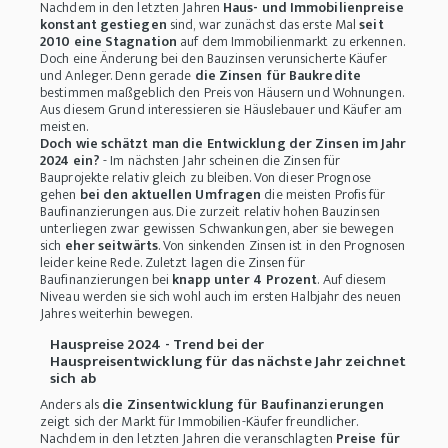
Nachdem in den letzten Jahren
Haus- und Immobilienpreise
konstant gestiegen
sind, war zunächst das erste Mal
seit
2010 eine Stagnation
auf dem Immobilienmarkt zu erkennen.
Doch eine Änderung bei den Bauzinsen verunsicherte Käufer
und Anleger. Denn gerade
die Zinsen für Baukredite
bestimmen maßgeblich den Preis von Häusern und Wohnungen.
Aus diesem Grund interessieren sie Häuslebauer und Käufer am
meisten.
Doch wie schätzt man die Entwicklung der Zinsen im Jahr
2024 ein?
- Im nächsten Jahr scheinen die Zinsen für
Bauprojekte relativ gleich zu bleiben. Von dieser Prognose
gehen
bei den aktuellen Umfragen
die meisten Profis für
Baufinanzierungen aus. Die zurzeit relativ hohen Bauzinsen
unterliegen zwar gewissen Schwankungen, aber sie bewegen
sich
eher seitwärts
. Von sinkenden Zinsen ist in den Prognosen
leider keine Rede. Zuletzt lagen die Zinsen für
Baufinanzierungen bei
knapp unter 4 Prozent
. Auf diesem
Niveau werden sie sich wohl auch im ersten Halbjahr des neuen
Jahres weiterhin bewegen.
Hauspreise 2024 - Trend bei der
Hauspreisentwicklung für das nächste Jahr zeichnet
sich ab
Anders als
die Zinsentwicklung für Baufinanzierungen
zeigt sich der Markt für Immobilien-Käufer freundlicher.
Nachdem in den letzten Jahren die veranschlagten
Preise für