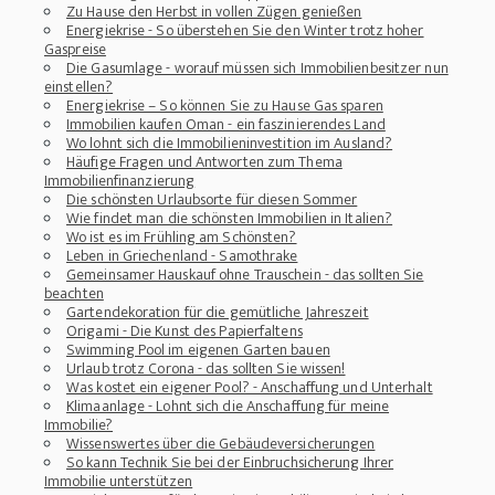
Zu Hause den Herbst in vollen Zügen genießen
Energiekrise - So überstehen Sie den Winter trotz hoher
Gaspreise
Die Gasumlage - worauf müssen sich Immobilienbesitzer nun
einstellen?
Energiekrise – So können Sie zu Hause Gas sparen
Immobilien kaufen Oman - ein faszinierendes Land
Wo lohnt sich die Immobilieninvestition im Ausland?
Häufige Fragen und Antworten zum Thema
Immobilienfinanzierung
Die schönsten Urlaubsorte für diesen Sommer
Wie findet man die schönsten Immobilien in Italien?
Wo ist es im Frühling am Schönsten?
Leben in Griechenland - Samothrake
Gemeinsamer Hauskauf ohne Trauschein - das sollten Sie
beachten
Gartendekoration für die gemütliche Jahreszeit
Origami - Die Kunst des Papierfaltens
Swimming Pool im eigenen Garten bauen
Urlaub trotz Corona - das sollten Sie wissen!
Was kostet ein eigener Pool? - Anschaffung und Unterhalt
Klimaanlage - Lohnt sich die Anschaffung für meine
Immobilie?
Wissenswertes über die Gebäudeversicherungen
So kann Technik Sie bei der Einbruchsicherung Ihrer
Immobilie unterstützen