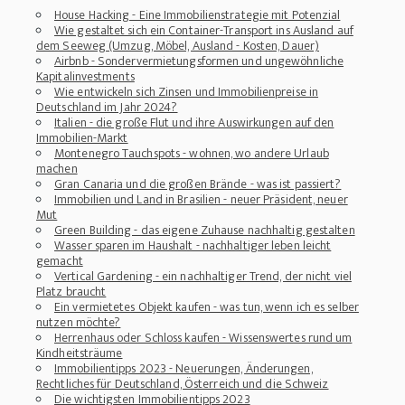
House Hacking - Eine Immobilienstrategie mit Potenzial
Wie gestaltet sich ein Container-Transport ins Ausland auf
dem Seeweg (Umzug, Möbel, Ausland - Kosten, Dauer)
Airbnb - Sondervermietungsformen und ungewöhnliche
Kapitalinvestments
Wie entwickeln sich Zinsen und Immobilienpreise in
Deutschland im Jahr 2024?
Italien - die große Flut und ihre Auswirkungen auf den
Immobilien-Markt
Montenegro Tauchspots - wohnen, wo andere Urlaub
machen
Gran Canaria und die großen Brände - was ist passiert?
Immobilien und Land in Brasilien - neuer Präsident, neuer
Mut
Green Building - das eigene Zuhause nachhaltig gestalten
Wasser sparen im Haushalt - nachhaltiger leben leicht
gemacht
Vertical Gardening - ein nachhaltiger Trend, der nicht viel
Platz braucht
Ein vermietetes Objekt kaufen - was tun, wenn ich es selber
nutzen möchte?
Herrenhaus oder Schloss kaufen - Wissenswertes rund um
Kindheitsträume
Immobilientipps 2023 - Neuerungen, Änderungen,
Rechtliches für Deutschland, Österreich und die Schweiz
Die wichtigsten Immobilientipps 2023