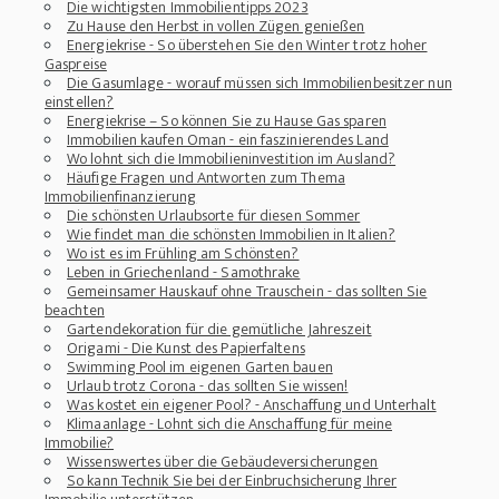
Die wichtigsten Immobilientipps 2023
Zu Hause den Herbst in vollen Zügen genießen
Energiekrise - So überstehen Sie den Winter trotz hoher
Gaspreise
Die Gasumlage - worauf müssen sich Immobilienbesitzer nun
einstellen?
Energiekrise – So können Sie zu Hause Gas sparen
Immobilien kaufen Oman - ein faszinierendes Land
Wo lohnt sich die Immobilieninvestition im Ausland?
Häufige Fragen und Antworten zum Thema
Immobilienfinanzierung
Die schönsten Urlaubsorte für diesen Sommer
Wie findet man die schönsten Immobilien in Italien?
Wo ist es im Frühling am Schönsten?
Leben in Griechenland - Samothrake
Gemeinsamer Hauskauf ohne Trauschein - das sollten Sie
beachten
Gartendekoration für die gemütliche Jahreszeit
Origami - Die Kunst des Papierfaltens
Swimming Pool im eigenen Garten bauen
Urlaub trotz Corona - das sollten Sie wissen!
Was kostet ein eigener Pool? - Anschaffung und Unterhalt
Klimaanlage - Lohnt sich die Anschaffung für meine
Immobilie?
Wissenswertes über die Gebäudeversicherungen
So kann Technik Sie bei der Einbruchsicherung Ihrer