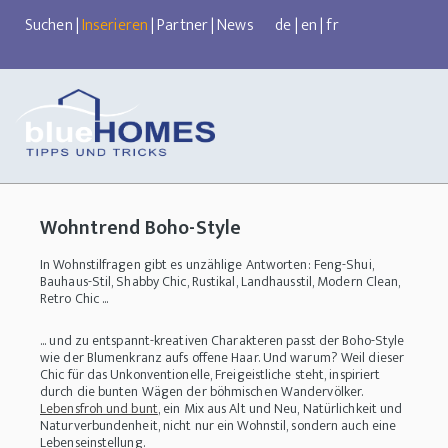
Suchen
|
Inserieren
|
Partner
|
News
de
|
en
|
fr
Wohntrend Boho-Style
In Wohnstilfragen gibt es unzählige Antworten: Feng-Shui,
Bauhaus-Stil, Shabby Chic, Rustikal, Landhausstil, Modern Clean,
Retro Chic ...
... und zu entspannt-kreativen Charakteren passt der Boho-Style
wie der Blumenkranz aufs offene Haar. Und warum? Weil dieser
Chic für das Unkonventionelle, Freigeistliche steht, inspiriert
durch die bunten Wägen der böhmischen Wandervölker.
Lebensfroh und bunt
, ein Mix aus Alt und Neu, Natürlichkeit und
Naturverbundenheit, nicht nur ein Wohnstil, sondern auch eine
Lebenseinstellung.