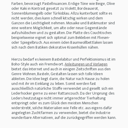
Farben, bevorzugt Pastellnuancen. Erdige Töne wie Beige, Olive
oder Kaki in Kontrast gesetzt zu Violett, Bordeauxrot,
Sonnenblumengelb oder Türkisblau. Allzu kunterbunt sollte es
nicht werden, dies kann schnell kitschig wirken und dem
Ganzen die Leichtigkeit nehmen. Mosaike und Batikmuster sind
eine weitere Möglichkeit, um alte oder neue Gegenstände
aufzuhübschen und zu gestalten. Die Platte des Couchtisches
beispielsweise eignet sich optimal zum Bekleben mit Fliesen-
oder Spiegelbruch. Aus einem öden Baumwollbettlaken lassen
sich nach dem Batiken dekorative Kissenhüllen nähen.
Hierzu bedarf es keinem Bastelabitur und Perfektionismus ist im
Boho-Style auch ein Fremdwort.
Anleitungen und Vorlagen
bietet das Internet und auch in einigen Zeitschriften aus den
Genre Wohnen, Basteln, Gestalten lassen sich tolle Ideen
ableiten. Die Idee liegt darin, die Natur nach Hause zu holen
und mit ihr im Einklang zu leben. Somit werden fast
ausschließlich natürliche Stoffe verwendet und gesellt sich ein
Lederhocker gerne zu einer Rattancouch. Da der Ursprung des
Leders heutzutage nicht immer artgerechter Tierhaltung
entspringt oder es zum Glück den meisten Menschen
widerstrebt, solche Materialien wie Felle etc. aus eigens dafür
angelegten Zuchtfarmen zu verwenden, bietet die Industrie
wunderbare Alternativen, auf die zurückgegriffen werden kann.