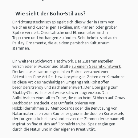
Wie sieht der Boho-Stil aus?
Einrichtungstechnisch spiegelt sich dies wider in Form von
weichen und kuscheligen Textilien, mit Fransen oder grober
Spitze verziert. Orientalische und Ethnomuster sind in
Teppichen und Vorhängen zu finden. Sehr beliebt sind auch
Paisley-Ornamente, die aus dem persischen Kulturraum
stammen.
Ein weiteres Stichwort: Patchwork. Das Zusammenstellen
verschiedener Muster und Stoffe
zu einem Gesamtkunstwerk
,
Decken aus zusammengenähten Flicken verschiedener
Alttextilien. Eine Art Re- bzw. Upcycling. In Zeiten der Klimakrise
ist diese Art des nachhaltigen Umgangs mit Rohstoffen
besonders trendy und nachahmenswert. Der Übergang zum
Shabby-Chic ist hier zeitweise schwer abgrenzbar. Das
Aufhübschen einer alten Truhe, die man beim Stöbern auf Omas
Dachboden entdeckt, das Umfunktionieren von
Holzbilderrahmen zu Memoboards oder die Benutzung von
Naturmaterialien zum Bau eines ganz individuellen Korbsessels,
der für gemütliche Lesestunden von der Zimmerdecke baumelt.
Inspiration findet sich auf Flohmärkten, bei Spaziergängen
durch die Natur und in der eigenen Kreativität.