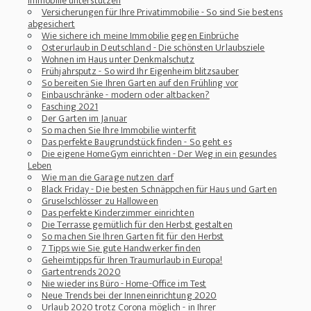
Immobilie unterstützen
Versicherungen für Ihre Privatimmobilie - So sind Sie bestens
abgesichert
Wie sichere ich meine Immobilie gegen Einbrüche
Osterurlaub in Deutschland - Die schönsten Urlaubsziele
Wohnen im Haus unter Denkmalschutz
Frühjahrsputz - So wird Ihr Eigenheim blitzsauber
So bereiten Sie Ihren Garten auf den Frühling vor
Einbauschränke - modern oder altbacken?
Fasching 2021
Der Garten im Januar
So machen Sie Ihre Immobilie winterfit
Das perfekte Baugrundstück finden - So geht es
Die eigene HomeGym einrichten - Der Weg in ein gesundes
Leben
Wie man die Garage nutzen darf
Black Friday - Die besten Schnäppchen für Haus und Garten
Gruselschlösser zu Halloween
Das perfekte Kinderzimmer einrichten
Die Terrasse gemütlich für den Herbst gestalten
So machen Sie Ihren Garten fit für den Herbst
7 Tipps wie Sie gute Handwerker finden
Geheimtipps für Ihren Traumurlaub in Europa!
Gartentrends 2020
Nie wieder ins Büro - Home-Office im Test
Neue Trends bei der Inneneinrichtung 2020
Urlaub 2020 trotz Corona möglich - in Ihrer