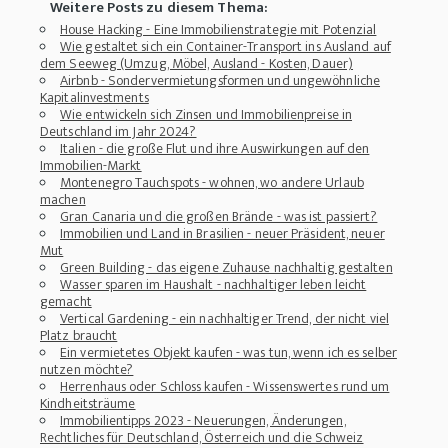
Weitere Posts zu diesem Thema:
House Hacking - Eine Immobilienstrategie mit Potenzial
Wie gestaltet sich ein Container-Transport ins Ausland auf
dem Seeweg (Umzug, Möbel, Ausland - Kosten, Dauer)
Airbnb - Sondervermietungsformen und ungewöhnliche
Kapitalinvestments
Wie entwickeln sich Zinsen und Immobilienpreise in
Deutschland im Jahr 2024?
Italien - die große Flut und ihre Auswirkungen auf den
Immobilien-Markt
Montenegro Tauchspots - wohnen, wo andere Urlaub
machen
Gran Canaria und die großen Brände - was ist passiert?
Immobilien und Land in Brasilien - neuer Präsident, neuer
Mut
Green Building - das eigene Zuhause nachhaltig gestalten
Wasser sparen im Haushalt - nachhaltiger leben leicht
gemacht
Vertical Gardening - ein nachhaltiger Trend, der nicht viel
Platz braucht
Ein vermietetes Objekt kaufen - was tun, wenn ich es selber
nutzen möchte?
Herrenhaus oder Schloss kaufen - Wissenswertes rund um
Kindheitsträume
Immobilientipps 2023 - Neuerungen, Änderungen,
Rechtliches für Deutschland, Österreich und die Schweiz