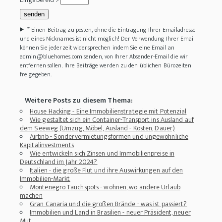
*
Einen Beitrag zu posten, ohne die Eintragung Ihrer Emailadresse
und eines Nicknames ist nicht möglich! Der Verwendung Ihrer Email
können Sie jederzeit widersprechen indem Sie eine Email an
admin@bluehomes.com senden, von Ihrer Absender-Email die wir
entfernen sollen. Ihre Beiträge werden zu den üblichen Bürozeiten
freigegeben.
Weitere Posts zu diesem Thema:
House Hacking - Eine Immobilienstrategie mit Potenzial
Wie gestaltet sich ein Container-Transport ins Ausland auf
dem Seeweg (Umzug, Möbel, Ausland - Kosten, Dauer)
Airbnb - Sondervermietungsformen und ungewöhnliche
Kapitalinvestments
Wie entwickeln sich Zinsen und Immobilienpreise in
Deutschland im Jahr 2024?
Italien - die große Flut und ihre Auswirkungen auf den
Immobilien-Markt
Montenegro Tauchspots - wohnen, wo andere Urlaub
machen
Gran Canaria und die großen Brände - was ist passiert?
Immobilien und Land in Brasilien - neuer Präsident, neuer
Mut