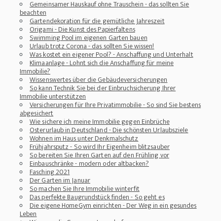
Gemeinsamer Hauskauf ohne Trauschein - das sollten Sie
beachten
Gartendekoration für die gemütliche Jahreszeit
Origami - Die Kunst des Papierfaltens
Swimming Pool im eigenen Garten bauen
Urlaub trotz Corona - das sollten Sie wissen!
Was kostet ein eigener Pool? - Anschaffung und Unterhalt
Klimaanlage - Lohnt sich die Anschaffung für meine
Immobilie?
Wissenswertes über die Gebäudeversicherungen
So kann Technik Sie bei der Einbruchsicherung Ihrer
Immobilie unterstützen
Versicherungen für Ihre Privatimmobilie - So sind Sie bestens
abgesichert
Wie sichere ich meine Immobilie gegen Einbrüche
Osterurlaub in Deutschland - Die schönsten Urlaubsziele
Wohnen im Haus unter Denkmalschutz
Frühjahrsputz - So wird Ihr Eigenheim blitzsauber
So bereiten Sie Ihren Garten auf den Frühling vor
Einbauschränke - modern oder altbacken?
Fasching 2021
Der Garten im Januar
So machen Sie Ihre Immobilie winterfit
Das perfekte Baugrundstück finden - So geht es
Die eigene HomeGym einrichten - Der Weg in ein gesundes
Leben