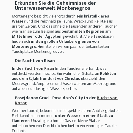
Erkunden Sie die Geheimnisse der
Unterwasserwelt Montenegros
Montenegro
besticht vielerorts durch sein
kristallklares
Wasser
und die reichhaltige Fauna, Wracks und Relikte aus
uralten Zeiten. Und das ohne die Tausenden anderer Taucher,
wie man sie zum Beispiel aus
bestimmten Regionen am
Mittelmeer oder Ägypten
gewöhnt ist. Viele Tauchbasen
finden sich
in den großen Urlaubsregionen von
Montenegro
. Hier stellen wir ein paar der bekanntesten
Tauchplätze Montenegros
vor.
Die Bucht von Risan
In der
Bucht von Risan
finden Taucher allerhand, was
entdeckt werden möchte. Ein wahrlicher Schatz an
Relikten
aus dem 3. Jahrhundert vor Christus
überzieht den
Meeresgrund. Amphoren und Vasen warten am Meeresgrund
auf abenteuerlustigen Wassersportler.
Posejdenov Grad - Poseidon´s City in der
Bucht von
Kotor
Wer hier taucht, bekommt einen spektakulären Anblick geboten.
Fast könnte man meinen,
unter Wasser in einer Stadt zu
flanieren
. Unzählige schmale Gassen, kleine Plätze,
unterbrochen von Durchbrüchen bieten ein einmaliges Tauch-
Erlebnis.