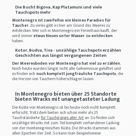
Die Bucht Bigova, Kap Platamuni und viele
Tauchspots mehr
Montenegro ist zweifellos ein kleines Paradies für
Taucher
. Zu vieles gibt es hier am Grund des Meeres zu
entdecken. Wer sich in Montenegro ein Ferienhaus kauft, der
wird immer
etwas Neues unter Wasser zu entdecken
haben.
Kotor, Budva, Tiva - unzählige Tauchspots erzählen
Geschichten aus längst vergangenen Zeiten
Der Meeresboden vor Montenegro hat viel zu erzählen.
Noch heute wurden längst nicht alle Geheimnisse gelüftet und
es finden sich
noch komplett jungfräuliche Tauchspots
, die
die Herzen von Tauchern höherschlagen lassen.
In Montenegro bieten über 25 Standorte
bieten Wracks mit unangetasteter Ladung
Die Küste von Montenegro ist bis heute noch nicht komplett
erforscht. Trotzdem bieten sich schon mehr als 25
Tauchstandorte
für Tauchgänge aller Art
an. So finden sich
unzählige Wracks mit zum Teil komplett vorhandener Ladung
von der montenegrinischen Küste. Die Wracks stammen aus
allen Epochen der Zeit. So kann man beispielsweise