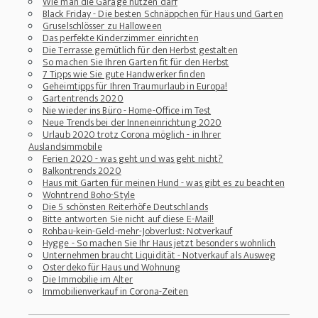
Wie man die Garage nutzen darf
Black Friday - Die besten Schnäppchen für Haus und Garten
Gruselschlösser zu Halloween
Das perfekte Kinderzimmer einrichten
Die Terrasse gemütlich für den Herbst gestalten
So machen Sie Ihren Garten fit für den Herbst
7 Tipps wie Sie gute Handwerker finden
Geheimtipps für Ihren Traumurlaub in Europa!
Gartentrends 2020
Nie wieder ins Büro - Home-Office im Test
Neue Trends bei der Inneneinrichtung 2020
Urlaub 2020 trotz Corona möglich - in Ihrer
Auslandsimmobile
Ferien 2020 - was geht und was geht nicht?
Balkontrends 2020
Haus mit Garten für meinen Hund - was gibt es zu beachten
Wohntrend Boho-Style
Die 5 schönsten Reiterhöfe Deutschlands
Bitte antworten Sie nicht auf diese E-Mail!
Rohbau-kein-Geld-mehr-Jobverlust: Notverkauf
Hygge - So machen Sie Ihr Haus jetzt besonders wohnlich
Unternehmen braucht Liquidität - Notverkauf als Ausweg
Osterdeko für Haus und Wohnung
Die Immobilie im Alter
Immobilienverkauf in Corona-Zeiten