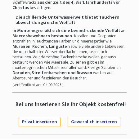
Schiffswracks
aus der Zeit des 4. Bis 1. Jahrhunderts vor
Christus
besichtigen.
Die schillernde Unterwasserwelt bietet Tauchern
abwechslungsreiche Vielfalt
In Montenegro läßt sich eine beeindruckende Vielfalt an
Meeresbewohnern bestaunen.
Korallen und Gorgonien
erstrahlen in leuchtenden Farben und Meeresgetier wie
Muränen, Rochen, Langusten
sowie viele andere Lebewesen,
die unterhalb der Wasseroberfläche leben, lassen sich
bestaunen. Wunderschöne Zackenbarsche wollen genauso
bestaunt werden wie Meeraale. Zu sehen gibt es im
montenegrinischen Mittelmeer allerhand. Riesige Schulen an
Doraden, Streifenbarschen und Brassen
warten auf
Abenteurer und faszinieren den Besucher.
(veröffentlicht am: 04.09.2023 )
Bei uns inserieren Sie Ihr Objekt kostenfrei!
Privat inserieren
Gewerblich inserieren