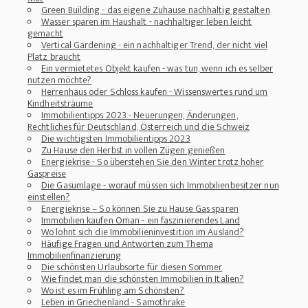
Green Building - das eigene Zuhause nachhaltig gestalten
Wasser sparen im Haushalt - nachhaltiger leben leicht
gemacht
Vertical Gardening - ein nachhaltiger Trend, der nicht viel
Platz braucht
Ein vermietetes Objekt kaufen - was tun, wenn ich es selber
nutzen möchte?
Herrenhaus oder Schloss kaufen - Wissenswertes rund um
Kindheitsträume
Immobilientipps 2023 - Neuerungen, Änderungen,
Rechtliches für Deutschland, Österreich und die Schweiz
Die wichtigsten Immobilientipps 2023
Zu Hause den Herbst in vollen Zügen genießen
Energiekrise - So überstehen Sie den Winter trotz hoher
Gaspreise
Die Gasumlage - worauf müssen sich Immobilienbesitzer nun
einstellen?
Energiekrise – So können Sie zu Hause Gas sparen
Immobilien kaufen Oman - ein faszinierendes Land
Wo lohnt sich die Immobilieninvestition im Ausland?
Häufige Fragen und Antworten zum Thema
Immobilienfinanzierung
Die schönsten Urlaubsorte für diesen Sommer
Wie findet man die schönsten Immobilien in Italien?
Wo ist es im Frühling am Schönsten?
Leben in Griechenland - Samothrake