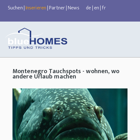
Suchen
|
Inserieren
|
Partner
|
News
de
|
en
|
fr
Montenegro Tauchspots - wohnen, wo
andere Urlaub machen