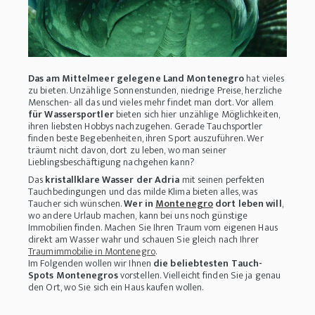
Das am Mittelmeer gelegene Land Montenegro
hat vieles
zu bieten. Unzählige Sonnenstunden, niedrige Preise, herzliche
Menschen- all das und vieles mehr findet man dort. Vor allem
für Wassersportler
bieten sich hier unzählige Möglichkeiten,
ihren liebsten Hobbys nachzugehen. Gerade Tauchsportler
finden beste Begebenheiten, ihren Sport auszuführen. Wer
träumt nicht davon, dort zu leben, wo man seiner
Lieblingsbeschäftigung nachgehen kann?
Das
kristallklare Wasser der Adria
mit seinen perfekten
Tauchbedingungen und das milde Klima bieten alles, was
Taucher sich wünschen.
Wer in
Montenegro
dort leben will
,
wo andere Urlaub machen, kann bei uns noch günstige
Immobilien finden. Machen Sie Ihren Traum vom eigenen Haus
direkt am Wasser wahr und schauen Sie gleich nach Ihrer
Traumimmobilie in Montenegro
.
Im Folgenden wollen wir Ihnen
die beliebtesten Tauch-
Spots Montenegros
vorstellen. Vielleicht finden Sie ja genau
den Ort, wo Sie sich ein Haus kaufen wollen.