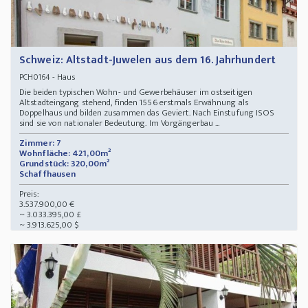
Schweiz: Altstadt-Juwelen aus dem 16. Jahrhundert
- Haus
PCH0164
Die beiden typischen Wohn- und Gewerbehäuser im ostseitigen
Altstadteingang stehend, finden 1556 erstmals Erwähnung als
Doppelhaus und bilden zusammen das Geviert. Nach Einstufung ISOS
sind sie von nationaler Bedeutung. Im Vorgängerbau ...
Zimmer: 7
Wohnfläche: 421,00m²
Grundstück: 320,00m²
Schaffhausen
Preis:
3.537.900,00 €
~ 3.033.395,00 £
~ 3.913.625,00 $