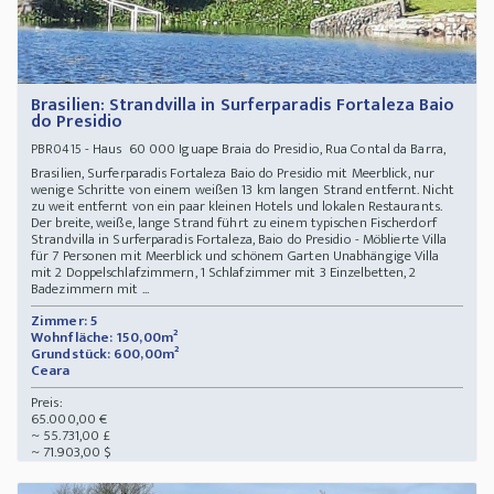
Brasilien: Strandvilla in Surferparadis Fortaleza Baio
do Presidio
- Haus 60 000 Iguape Braia do Presidio, Rua Contal da Barra,
PBR0415
Brasilien, Surferparadis Fortaleza Baio do Presidio mit Meerblick, nur
wenige Schritte von einem weißen 13 km langen Strand entfernt. Nicht
zu weit entfernt von ein paar kleinen Hotels und lokalen Restaurants.
Der breite, weiße, lange Strand führt zu einem typischen Fischerdorf
Strandvilla in Surferparadis Fortaleza, Baio do Presidio - Möblierte Villa
für 7 Personen mit Meerblick und schönem Garten Unabhängige Villa
mit 2 Doppelschlafzimmern, 1 Schlafzimmer mit 3 Einzelbetten, 2
Badezimmern mit ...
Zimmer: 5
Wohnfläche: 150,00m²
Grundstück: 600,00m²
Ceara
Preis:
65.000,00 €
~ 55.731,00 £
~ 71.903,00 $