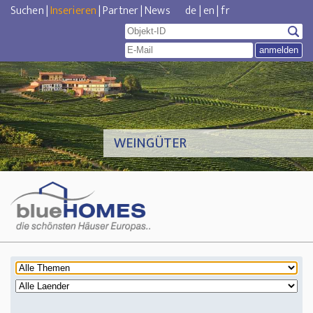
Suchen
|
Inserieren
|
Partner
|
News
de
|
en
|
fr
WEINGÜTER