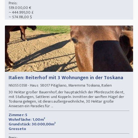
Preis:
519.000,00 €
~ 444.991,00 £
~ 574.118,00 $
Italien: Reiterhof mit 3 Wohnungen in der Toskana
- Haus 58017 Pitigliano, Maremma Toskana, Italien
N60550358
30 Hektar großer Bauernhof, der hauptsächlich der Pferdezucht dient,
mit Stallungen, Sattlerei und Koppeln. Inmitten der sanften Hügel der
Toskana gelegen, ist dieses außergewöhnliche, 30 Hektar große
Anwesen ein Paradies für ...
Zimmer: 5
Wohnfläche: 1,00m²
Grundstück: 30.000,00m²
Grosseto
Preis: