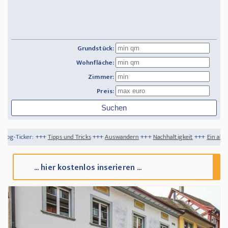
Grundstück:
Wohnfläche:
Zimmer:
Preis:
ipps und Tricks
+++
Auswandern
+++
Nachhaltigkeit
+++
Ein altes Haus kaufen
+++
... hier kostenlos inserieren ...