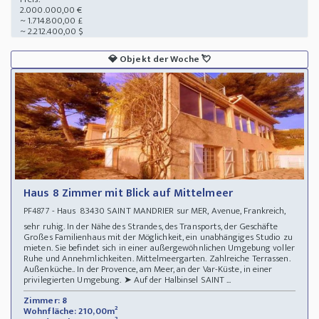
2.000.000,00 €
~ 1.714.800,00 £
~ 2.212.400,00 $
💎
Objekt der Woche
💘
Haus 8 Zimmer mit Blick auf Mittelmeer
- Haus 83430 SAINT MANDRIER sur MER, Avenue, Frankreich,
PF4877
sehr ruhig. In der Nähe des Strandes, des Transports, der Geschäfte
Großes Familienhaus mit der Möglichkeit, ein unabhängiges Studio zu
mieten. Sie befindet sich in einer außergewöhnlichen Umgebung voller
Ruhe und Annehmlichkeiten. Mittelmeergarten. Zahlreiche Terrassen.
Außenküche.. In der Provence, am Meer, an der Var-Küste, in einer
privilegierten Umgebung. ➤ Auf der Halbinsel SAINT ...
Zimmer: 8
Wohnfläche: 210,00m²