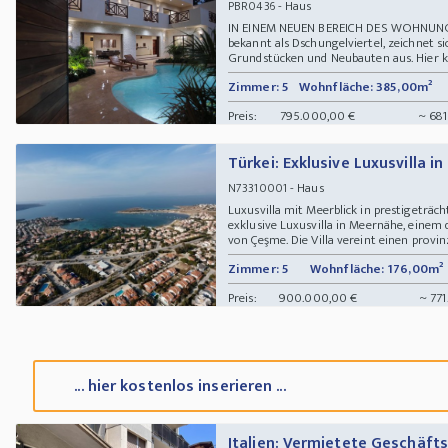
- Haus
PBR0436
IN EINEM NEUEN BEREICH DES WOHNU
bekannt als Dschungelviertel, zeichnet 
Grundstücken und Neubauten aus. Hier kön
Zimmer: 5
Wohnfläche: 385,00m²
Preis:
795.000,00 €
~ 681
Türkei: Exklusive Luxusvilla i
- Haus
N73310001
Luxusvilla mit Meerblick in prestigeträc
exklusive Luxusvilla in Meernähe, einem 
von Çeşme. Die Villa vereint einen provinz
Zimmer: 5
Wohnfläche: 176,00m²
Preis:
900.000,00 €
~ 771
... hier kostenlos inserieren ...
Italien: Vermietete Geschäf