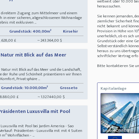
weltweit über 10.000 be
heraussuchen.
 mit direktem Zugang zum Mittelmeer und einem
Sie kennen jemanden, de
sich in einer sicheren, abgeschlossenen Wohnanlage
ziemlicher Sicherheit fin
bnis mit exklusiven ...
nicht bekannt und können 
Provision in Höhe von 10
Grundstück: 400,00m²
Kirsehir
unerheblich, ob es sich 
8.628,00 £
~ 243.364,00 $
Grundstück oder eine Ge
Selbstverständlich könne
heraus zu uns übertrage
 Natur mit Blick auf das Meer
schriftlicher Vertrag erfo
Bitte kontaktieren Sie 
atur mit Blick auf das Meer und die Landschaft,
e der Ruhe und Schönheit präsentieren wir Ihnen
Komfort, Privatsphäre ...
Grundstück: 10.000,00m²
Grosseto
Kapitalanlage
28.880,00 £
~ 1.327.440,00 $
räsidenten Luxusvilla mit Pool
 Luxusvilla mit Pool bei Jardim America - Sao
rkauf: Präsidenten - Luxusvilla mit mit 4 Suiten
m² Wohnflächen - ...