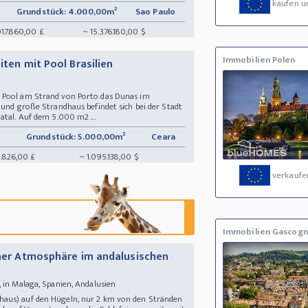
kaufen u
Grundstück: 4.000,00m²
Sao Paulo
917.860,00 £
~ 15.376.180,00 $
Immobilien Polen
iten mit Pool Brasilien
 Pool am Strand von Porto das Dunas im
 und große Strandhaus befindet sich bei der Stadt
atal. Auf dem 5.000 m2 ...
²
Grundstück: 5.000,00m²
Ceara
.826,00 £
~ 1.095.138,00 $
verkaufe
Immobilien Gascog
scher Atmosphäre im andalusischen
 in Malaga, Spanien, Andalusien
aus) auf den Hügeln, nur 2 km von den Stränden