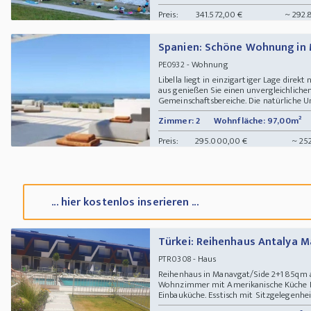
Preis:
341.572,00 €
~ 292.
Spanien: Schöne Wohnung in 
- Wohnung
PE0932
Libella liegt in einzigartiger Lage dire
aus genießen Sie einen unvergleichlich
Gemeinschaftsbereiche. Die natürliche Um
Zimmer: 2
Wohnfläche: 97,00m²
Preis:
295.000,00 €
~ 25
... hier kostenlos inserieren ...
Türkei: Reihenhaus Antalya M
- Haus
PTR0308
Reihenhaus in Manavgat/Side 2+1 85qm a
Wohnzimmer mit Amerikanische Küche K
Einbauküche. Esstisch mit Sitzgelegenheit