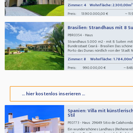
Zimmer: 4
Wohnfläche: 2.300,00m²
Preis:
13.900.000,00 €
~ 11.
Brasilien: Strandhaus mit 8 Su
- Haus
PBR0354
Strandhaus 5.000 m2 - mit 8 Suiten mit
Bundesstaat Ceará - Brasilien Das schöne
Porto das Dunas nördlich von der Stadt N
Zimmer: 8
Wohnfläche: 1.784,00m
Preis:
990.000,00 €
~ 848
... hier kostenlos inserieren ...
Spanien: Villa mit künstleri
Stil
- Haus 29649 Sitio de Calahonda,
PE0773
Ein wunderschönes Landhaus (Reihenendh