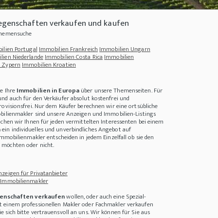
iegenschaften verkaufen und kaufen
 Themensuche
ilien Portugal
Immobilien Frankreich
Immobilien Ungarn
lien Niederlande
Immobilien Costa Rica
Immobilien
 Zypern
Immobilien Kroatien
ie Ihre
Immobilien in Europa
über unsere Themenseiten. Für
nd auch für den Verkäufer absolut kostenfrei und
rovisionsfrei. Nur dem Käufer berechnen wir eine ortsübliche
bilienmakler sind unsere Anzeigen und Immobilien-Listings
achen wir Ihnen für jeden vermittelten Interessenten bei einem
a
ein individuelles und unverbindliches Angebot auf
Immobilienmakler entscheiden in jedem Einzelfall ob sie den
Sie die richtige Immobilie finden?
+++
Photovoltaikanlagen für Ihr Gebäude
+++
D
möchten oder nicht.
zeigen für Privatanbieter
 Immobilienmakler
enschaften verkaufen
wollen, oder auch eine Spezial-
 einem professionellen Makler oder Fachmakler verkaufen
 sich bitte vertrauensvoll an uns. Wir können für Sie aus