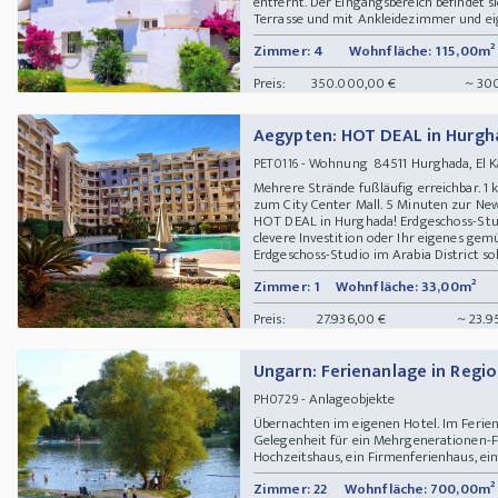
entfernt. Der Eingangsbereich befindet s
Terrasse und mit Ankleidezimmer und eig
Zimmer: 4
Wohnfläche: 115,00m²
Preis:
350.000,00 €
~ 30
Aegypten: HOT DEAL in Hurgh
- Wohnung 84511 Hurghada, El K
PET0116
Mehrere Strände fußläufig erreichbar. 1 
zum City Center Mall. 5 Minuten zur N
HOT DEAL in Hurghada! Erdgeschoss-Studi
clevere Investition oder Ihr eigenes ge
Erdgeschoss-Studio im Arabia District sollt
Zimmer: 1
Wohnfläche: 33,00m²
Preis:
27.936,00 €
~ 23.9
Ungarn: Ferienanlage in Regi
- Anlageobjekte
PH0729
Übernachten im eigenen Hotel. Im Ferien
Gelegenheit für ein Mehrgenerationen-Fa
Hochzeitshaus, ein Firmenferienhaus, eine 
Zimmer: 22
Wohnfläche: 700,00m²