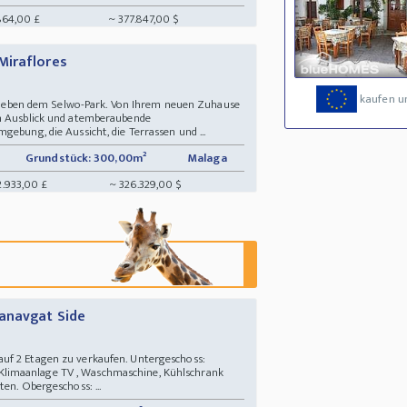
864,00 £
~ 377.847,00 $
Miraflores
kaufen u
kt neben dem Selwo-Park. Von Ihrem neuen Zuhause
en Ausblick und atemberaubende
gebung, die Aussicht, die Terrassen und ...
Grundstück: 300,00m²
Malaga
2.933,00 £
~ 326.329,00 $
anavgat Side
uf 2 Etagen zu verkaufen. Untergeschoss:
limaanlage TV , Waschmaschine, Kühlschrank
en. Obergeschoss: ...