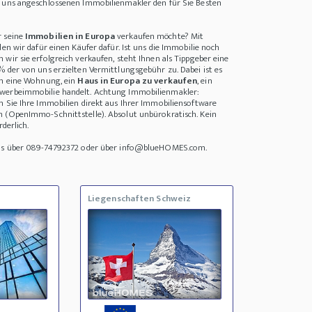
i uns angeschlossenen Immobilienmakler den für Sie Besten
r seine
Immobilien in Europa
verkaufen möchte? Mit
den wir dafür einen Käufer dafür. Ist uns die Immobilie noch
wir sie erfolgreich verkaufen, steht Ihnen als Tippgeber eine
% der von uns erzielten Vermittlungsgebühr zu. Dabei ist es
um eine Wohnung, ein
Haus in Europa zu verkaufen
, ein
werbeimmobilie handelt. Achtung Immobilienmakler:
n Sie Ihre Immobilien direkt aus Ihrer Immobiliensoftware
n (OpenImmo-Schnittstelle). Absolut unbürokratisch. Kein
rderlich.
uns über 089-74792372 oder über info@blueHOMES.com.
Liegenschaften Schweiz