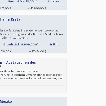
Grundstück: 85,00m²
Antalya
.462,00 £
~ 143.806,00 $
Chania Kreta
b des Dorfes Kaina in der Gemeinde Apokoronas in
, Griechenland; ganz in der Nähe der Städte Chania
oßem historischen, ...
Grundstück: 4.909,00m²
Iráklio
.018,00 £
~ 77.434,00 $
n – Austauschen des
s
h der Versicherungsnehmer einer
herung in welchem Umfang ein teilbeschädigter
kam es zu einem Austritt von Leitungswasser, weil
 Mexiko