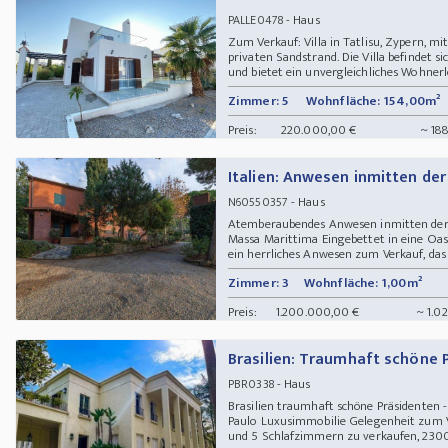
- Haus
PALLE0478
Zum Verkauf: Villa in Tatlisu, Zypern,
privaten Sandstrand. Die Villa befindet 
und bietet ein unvergleichliches Wohnerle
Zimmer: 5
Wohnfläche: 154,00m²
Preis:
220.000,00 €
~ 18
Italien: Anwesen inmitten der
- Haus
N60550357
Atemberaubendes Anwesen inmitten der N
Massa Marittima Eingebettet in eine Oas
ein herrliches Anwesen zum Verkauf, das 
Zimmer: 3
Wohnfläche: 1,00m²
Preis:
1.200.000,00 €
~ 1.0
Brasilien: Traumhaft schöne P
- Haus
PBR0338
Brasilien traumhaft schöne Präsidenten -
Paulo Luxusimmobilie Gelegenheit zum Ve
und 5 Schlafzimmern zu verkaufen, 2300 