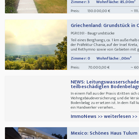
Zimmer: 3
Wohnfläche: 85,00m²
Preis:
130.000,00 €
~ 111
Griechenland: Grundstück in 
- Baugrundstücke
PGR0361
Teil eines Berghangs, ca. 1 km außerhal
der Präfektur Chania, auf der Insel Kreta
und Rethymno sowie von Gebieten mit gr
Zimmer: 0
Wohnfläche: ,00m²
Preis:
70.000,00 €
~ 60
NEWS: Leitungswasserschade
teilbeschädigten Bodenbelag
In einem Fall aus der Praxis stritten sic
Wohngebäudeversicherung und die Versic
Bodenbelag zu ersetzen ist. In dem Fall 
ein Handwerker versehen...
ImmoNews >> weiterlesen >>
Mexico: Schönes Haus Tulum