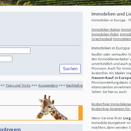
Immobilien und L
Immobilien in Europa -
Immobilien Italien
Immob
Immobilien Polen
Immobi
Griechenland
Immobilien
Immobilien in Europa
Kaufen oder verkaufen S
den Immobilienanbieter u
unverbindlich und auch p
Provision. Auch für Immo
kostenfrei. Als Makler m
Hausverkauf in Europ
Provisionsteilungsbasis. 
+++
Auswandern
+++
Nachhaltigkeit
+++
Haus kaufen im Sommer
+++
Wie können 
Interessenten annehmen 
Sehen Sie hierzu auch:
Kostenfreie Immobilienan
Kostenlose Anzeigen für
Wenn Sie eine Ihrer
Lieg
Immobilie kompetent mit
möchten, dann wenden Sie
Nordzypern