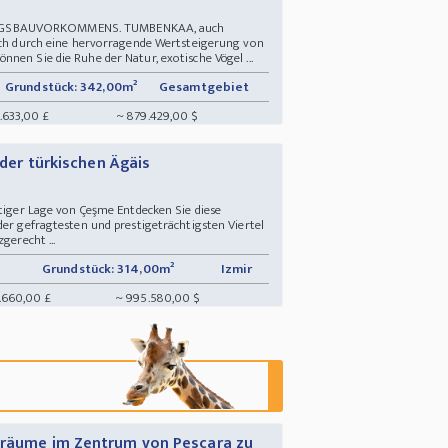
NGSBAUVORKOMMENS. TUMBENKAA, auch
sich durch eine hervorragende Wertsteigerung von
nen Sie die Ruhe der Natur, exotische Vögel ...
Grundstück: 342,00m²
Gesamtgebiet
.633,00 £
~ 879.429,00 $
n der türkischen Ägäis
htiger Lage von Çeşme Entdecken Sie diese
der gefragtesten und prestigeträchtigsten Viertel
gerecht ...
Grundstück: 314,00m²
Izmir
.660,00 £
~ 995.580,00 $
tsräume im Zentrum von Pescara zu