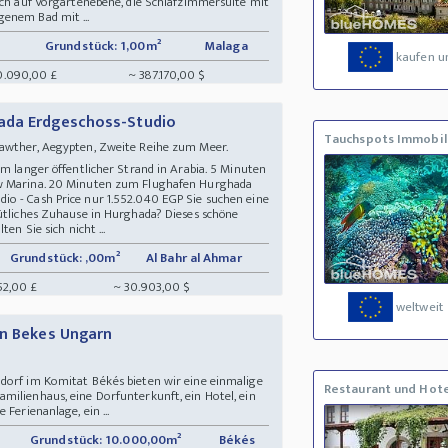
ich auf Vorgartenebene, die Schlafzimmersuite mit
enem Bad mit ...
Grundstück: 1,00m²
Malaga
kaufen u
0.090,00 £
~ 387.170,00 $
ada Erdgeschoss-Studio
Tauchspots Immobil
awther, Aegypten, Zweite Reihe zum Meer.
km langer öffentlicher Strand in Arabia. 5 Minuten
ew Marina. 20 Minuten zum Flughafen Hurghada
o - Cash Price nur 1.552.040 EGP Sie suchen eine
mütliches Zuhause in Hurghada? Dieses schöne
en Sie sich nicht ...
Grundstück: ,00m²
Al Bahr al Ahmar
52,00 £
~ 30.903,00 $
weltweit
on Bekes Ungarn
dorf im Komitat Békés bieten wir eine einmalige
Restaurant und Hote
milienhaus, eine Dorfunterkunft, ein Hotel, ein
Ferienanlage, ein ...
Grundstück: 10.000,00m²
Békés