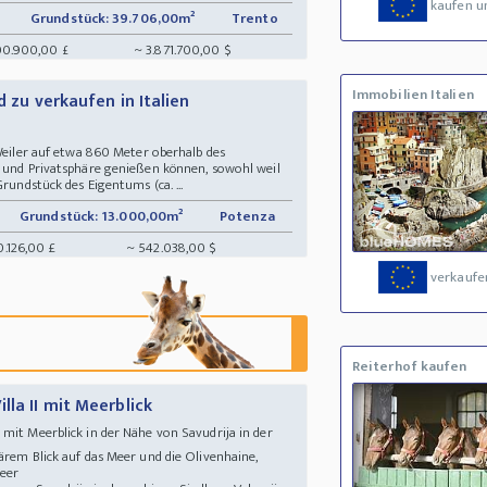
kaufen u
Grundstück: 39.706,00m²
Trento
00.900,00 £
~ 3.871.700,00 $
Immobilien Italien
d zu verkaufen in Italien
 Weiler auf etwa 860 Meter oberhalb des
e und Privatsphäre genießen können, sowohl weil
Grundstück des Eigentums (ca. ...
Grundstück: 13.000,00m²
Potenza
0.126,00 £
~ 542.038,00 $
verkaufe
Reiterhof kaufen
lla II mit Meerblick
mit Meerblick in der Nähe von Savudrija in der
ärem Blick auf das Meer und die Olivenhaine,
Meer