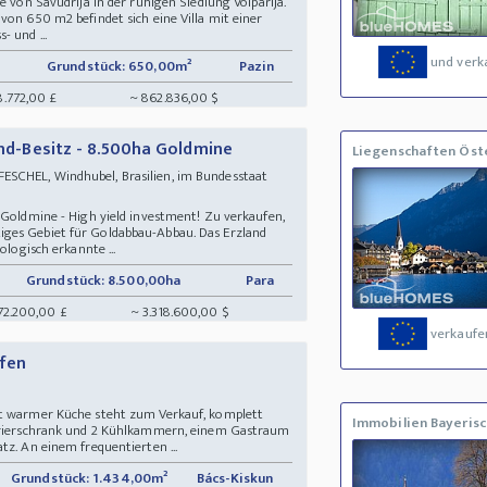
e von Savudrija in der ruhigen Siedlung Volparija.
on 650 m2 befindet sich eine Villa mit einer
 und ...
und verk
Grundstück: 650,00m²
Pazin
8.772,00 £
~ 862.836,00 $
rund-Besitz - 8.500ha Goldmine
Liegenschaften Öst
SCHEL, Windhubel, Brasilien, im Bundesstaat
 Goldmine - High yield investment! Zu verkaufen,
ges Gebiet für Goldabbau-Abbau. Das Erzland
ologisch erkannte ...
Grundstück: 8.500,00ha
Para
72.200,00 £
~ 3.318.600,00 $
verkaufe
ufen
g
it warmer Küche steht zum Verkauf, komplett
Immobilien Bayerisc
efrierschrank und 2 Kühlkammern, einem Gastraum
tz. An einem frequentierten ...
Grundstück: 1.434,00m²
Bács-Kiskun