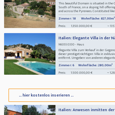
This beautiful Domain is situated in the 
South of France, on a sloping hill offerin
and across the Pyrenees. Constituted like a
Zimmer: 18
Wohnfläche: 827,00m²
Preis:
1.350.000,00 €
~ 1.1
Italien: Elegante Villa in der
- Haus
N60550330
Elegante Villa zum Verkauf in der Gegen
dieser prestigeträchtigen Villa in exklu
entfernt. Umgeben von anderen eleganten
Zimmer: 6
Wohnfläche: 280,00m²
Preis:
1.500.000,00 €
~ 1.2
... hier kostenlos inserieren ...
Italien: Anwesen inmitten der