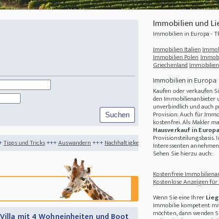
Immobilien und L
Immobilien in Europa -
Immobilien Italien
Immob
Immobilien Polen
Immobi
Griechenland
Immobilien
Immobilien in Europa
Kaufen oder verkaufen S
den Immobilienanbieter u
unverbindlich und auch p
Provision. Auch für Immo
kostenfrei. Als Makler m
Hausverkauf in Europ
Provisionsteilungsbasis. 
++
Auswandern
+++
Nachhaltigkeit
+++
Einkochen aus dem Garten - schon Oma wu
Interessenten annehmen 
Sehen Sie hierzu auch:
Kostenfreie Immobilienan
Kostenlose Anzeigen für
Wenn Sie eine Ihrer
Lieg
Immobilie kompetent mit
möchten, dann wenden Sie
-Villa mit 4 Wohneinheiten und Boot