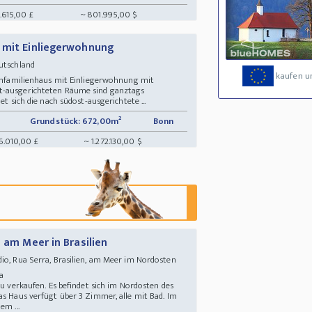
.615,00 £
~ 801.995,00 $
 mit Einliegerwohnung
eutschland
kaufen u
 Einfamilienhaus mit Einliegerwohnung mit
t-ausgerichteten Räume sind ganztags
et sich die nach südost-ausgerichtete ...
Grundstück: 672,00m²
Bonn
6.010,00 £
~ 1.272.130,00 $
s am Meer in Brasilien
io, Rua Serra, Brasilien, am Meer im Nordosten
una
zu verkaufen. Es befindet sich im Nordosten des
as Haus verfügt über 3 Zimmer, alle mit Bad. Im
em ...