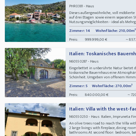
- Haus
PHR0381
Dieses außergewöhnliche, voll möblierte
auf drei Etagen sowie einem separaten S
Nutzungsmöglichkeiten - ideal als Mehrg
Zimmer: 14
Wohnfläche: 210,00m²
Preis:
999.999,00 €
~ 857
Italien: Toskanisches Bauern
- Haus
N60550287
Eingebettet in unberührte Natur bietet 
toskanische Bauernhaus eine Atmosphäre 
Schönheit. Umgeben von offenem Himmel, 
Zimmer: 5
Wohnfläche: 270,00m²
Preis:
840.000,00 €
~ 72
Italien: Villa with the west-fa
- Haus Italien, Impruneta F
N60550250
An olive trees road to reach the Villa wi
2 large livings with fireplace, dining roo
bathrooms At second floor: bedroom, bat