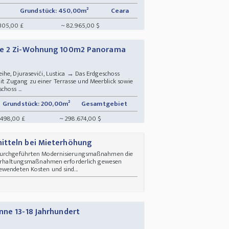
Grundstück: 450,00m²
Ceara
305,00 £
~ 82.965,00 $
nie 2 Zi-Wohnung 100m2 Panorama
ihe, Djurasevići, Lustica → Das Erdgeschoss
 Zugang zu einer Terrasse und Meerblick sowie
hoss ...
Grundstück: 200,00m²
Gesamtgebiet
.498,00 £
~ 298.674,00 $
itteln bei Mieterhöhung
 durchgeführten Modernisierungs­maßnahmen die
ür Erhaltungsmaßnahmen erforderlich gewesen
ewendeten Kosten und sind...
nne 13-18 Jahrhundert