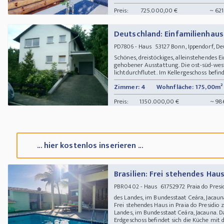
Preis:
725.000,00 €
~ 621
Deutschland: Einfamilienhaus
- Haus 53127 Bonn, Ippendorf, D
PD7806
Schönes, dreistöckiges, alleinstehendes
gehobener Ausstattung. Die ost-süd-wes
lichtdurchflutet. Im Kellergeschoss befind
Zimmer: 4
Wohnfläche: 175,00m²
Preis:
1.150.000,00 €
~ 98
... hier kostenlos inserieren ...
Brasilien: Frei stehendes Hau
- Haus 61752972 Praia do Presid
PBR0402
des Landes, im Bundesstaat Ceára, Jaca
Frei stehendes Haus in Praia do Presidio 
Landes, im Bundesstaat Ceára, Jacauna. D
Erdgeschoss befindet sich die Küche mit d