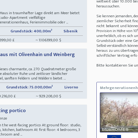
weltweit über 10.000 be
heraussuchen.
 Haus in traumhafter Lage direkt am Meer bietet
Sie kennen jemanden, de
tudio-Apartment vielfältige
ziemlicher Sicherheit fin
enerationenhaus, Ferienimmobilie oder ...
nicht bekannt und können 
Provision in Höhe von 10
Grundstück: 400,00m²
Sibenik
unerheblich, ob es sich 
.399,00 £
~ 1.106.199,00 $
Grundstück oder eine Ge
Selbstverständlich könne
heraus zu uns übertrage
haus mit Olivenhain und Weinberg
schriftlicher Vertrag erfo
Bitte kontaktieren Sie 
dieses charmante, ca. 270 Quadratmeter große
absoluter Ruhe und zeitloser ländlicher
sanften Feldern und Wäldern bietet ...
Grundstück: 75.000,00m²
Livorno
Mehrgenerationenh
0.216,00 £
~ 929.208,00 $
cing portico
irenze
th the west-facing portico At ground floor: studio,
m, kitchen, bathroom At first floor: 4 bedrooms, 3
hroom and ...