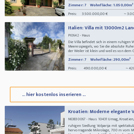
Zimmer: 7
Wohnfläche: 1.050,00m²
Preis:
3.500.000,00 €
~ 3.0
Italien: Villa mit 13000m2 Lan
- Haus
PI0642
Die Villa befindet sich in einem ruhigen
Meeresspiegels, wo Sie die absolute Ruh
der Weiler ist klein und weil es von dem 
Zimmer: 7
Wohnfläche: 290,00m²
Preis:
490.000,00 €
~ 42
... hier kostenlos inserieren ...
Kroatien: Moderne elegante Vi
- Haus 10431 Umag, Kroatien, 
N63830067
ruhigen Siedlung Volparija mit spektakul
hervorragende Mikrolage, 700 m vom 