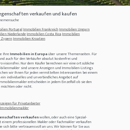
iegenschaften verkaufen und kaufen
 Themensuche
ilien Portugal
Immobilien Frankreich
Immobilien Ungarn
lien Niederlande
Immobilien Costa Rica
Immobilien
 Zypern
Immobilien Kroatien
ie Ihre
Immobilien in Europa
über unsere Themenseiten. Für
nd auch für den Verkäufer absolut kostenfrei und
rovisionsfrei. Nur dem Käufer berechnen wir eine ortsübliche
bilienmakler sind unsere Anzeigen und Immobilien-Listings
achen wir Ihnen für jeden vermittelten Interessenten bei einem
a
ein individuelles und unverbindliches Angebot auf
Immobilienmakler entscheiden in jedem Einzelfall ob sie den
sste, wie man nachhaltig leben kann
+++
In welchen Städten lohnt sich der Immob
möchten oder nicht.
zeigen für Privatanbieter
 Immobilienmakler
enschaften verkaufen
wollen, oder auch eine Spezial-
 einem professionellen Makler oder Fachmakler verkaufen
 sich bitte vertrauensvoll an uns. Wir können für Sie aus