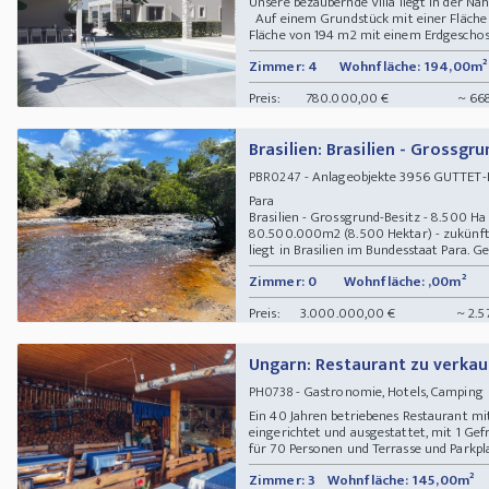
Unsere bezaubernde Villa liegt in der Näh
Auf einem Grundstück mit einer Fläche v
Fläche von 194 m2 mit einem Erdgeschoss-
Zimmer: 4
Wohnfläche: 194,00m²
Preis:
780.000,00 €
~ 66
Brasilien: Brasilien - Grossg
- Anlageobjekte 3956 GUTTET-FE
PBR0247
Para
Brasilien - Grossgrund-Besitz - 8.500 Ha
80.500.000m2 (8.500 Hektar) - zukünfti
liegt in Brasilien im Bundesstaat Para. Ge
Zimmer: 0
Wohnfläche: ,00m²
Preis:
3.000.000,00 €
~ 2.5
Ungarn: Restaurant zu verka
- Gastronomie, Hotels, Campin
PH0738
Ein 40 Jahren betriebenes Restaurant m
eingerichtet und ausgestattet, mit 1 G
für 70 Personen und Terrasse und Parkpla
Zimmer: 3
Wohnfläche: 145,00m²