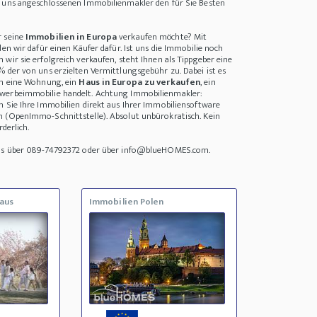
i uns angeschlossenen Immobilienmakler den für Sie Besten
r seine
Immobilien in Europa
verkaufen möchte? Mit
den wir dafür einen Käufer dafür. Ist uns die Immobilie noch
wir sie erfolgreich verkaufen, steht Ihnen als Tippgeber eine
% der von uns erzielten Vermittlungsgebühr zu. Dabei ist es
um eine Wohnung, ein
Haus in Europa zu verkaufen
, ein
werbeimmobilie handelt. Achtung Immobilienmakler:
n Sie Ihre Immobilien direkt aus Ihrer Immobiliensoftware
n (OpenImmo-Schnittstelle). Absolut unbürokratisch. Kein
rderlich.
uns über 089-74792372 oder über info@blueHOMES.com.
aus
Immobilien Polen