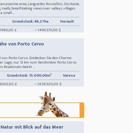
Carcassonne area, Languedoc Roussillon, Occitanie,
g really breathtaking views over valleys, villages
 small ...
Grundstück: 86,37ha
Herault
57.490,00 £
~ 1.493.370,00 $
 Nähe von Porto Cervo
d von Porto Cervo. Entdecken Sie den Charme
siver Lage, nur 12 km vom berühmten Porto Cervo
 Residenzen bietet ...
Grundstück: 15.000,00m²
Varese
86.100,00 £
~ 1.659.300,00 $
 Natur mit Blick auf das Meer