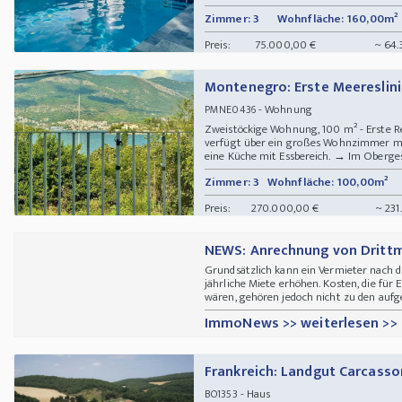
Zimmer: 3
Wohnfläche: 160,00m²
Preis:
75.000,00 €
~ 64.
Montenegro: Erste Meeresli
- Wohnung
PMNE0436
Zweistöckige Wohnung, 100 m² - Erste Re
verfügt über ein großes Wohnzimmer mit
eine Küche mit Essbereich. → Im Obergesc
Zimmer: 3
Wohnfläche: 100,00m²
Preis:
270.000,00 €
~ 231
NEWS: Anrechnung von Drittm
Grundsätzlich kann ein Vermieter nach
jährliche Miete erhöhen. Kosten, die f
wären, gehören jedoch nicht zu den aufg
ImmoNews >> weiterlesen >>
Frankreich: Landgut Carcasso
- Haus
BO1353