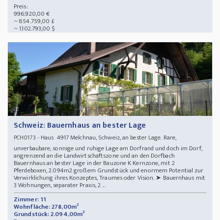
Preis:
996.920,00 €
~ 854.759,00 £
~ 1.102.793,00 $
Schweiz: Bauernhaus an bester Lage
- Haus 4917 Melchnau, Schweiz, an bester Lage. Rare,
PCH0173
unverbaubare, sonnige und ruhige Lage am Dorfrand und doch im Dorf,
angrenzend an die Landwirtschaftszone und an den Dorfbach
Bauernhaus an bester Lage in der Bauzone K Kernzone, mit 2
Pferdeboxen, 2.094m2 großem Grundstück und enormem Potential zur
Verwirklichung ihres Konzeptes, Traumes oder Vision. ➤ Bauernhaus mit
3 Wohnungen, separater Praxis, 2 ...
Zimmer: 11
Wohnfläche: 278,00m²
Grundstück: 2.094,00m²