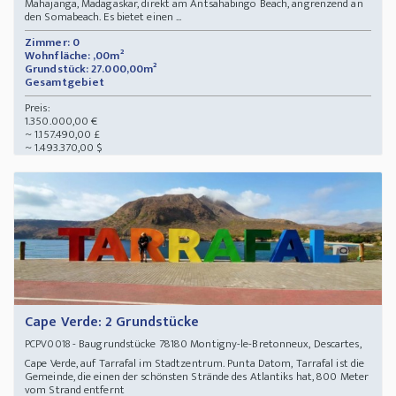
Mahajanga, Madagaskar, direkt am Antsahabingo Beach, angrenzend an
den Somabeach. Es bietet einen ...
Zimmer: 0
Wohnfläche: ,00m²
Grundstück: 27.000,00m²
Gesamtgebiet
Preis:
1.350.000,00 €
~ 1.157.490,00 £
~ 1.493.370,00 $
Cape Verde: 2 Grundstücke
- Baugrundstücke 78180 Montigny-le-Bretonneux, Descartes,
PCPV0018
Cape Verde, auf Tarrafal im Stadtzentrum. Punta Datom, Tarrafal ist die
Gemeinde, die einen der schönsten Strände des Atlantiks hat, 800 Meter
vom Strand entfernt