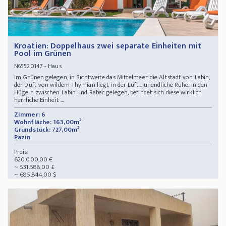
Kroatien: Doppelhaus zwei separate Einheiten mit
Pool im Grünen
- Haus
N65520147
Im Grünen gelegen, in Sichtweite das Mittelmeer, die Altstadt von Labin,
der Duft von wildem Thymian liegt in der Luft... unendliche Ruhe. In den
Hügeln zwischen Labin und Rabac gelegen, befindet sich diese wirklich
herrliche Einheit ...
Zimmer: 6
Wohnfläche: 163,00m²
Grundstück: 727,00m²
Pazin
Preis:
620.000,00 €
~ 531.588,00 £
~ 685.844,00 $