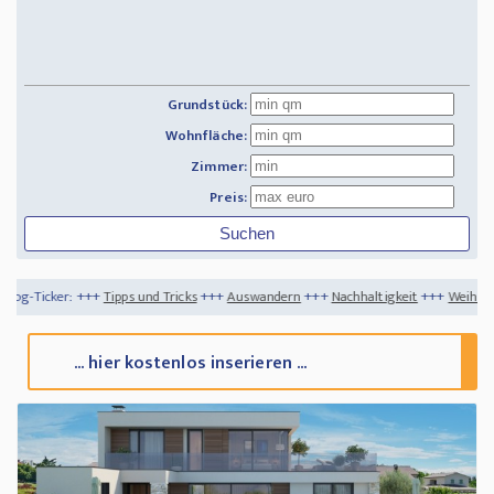
Grundstück:
Wohnfläche:
Zimmer:
Preis:
pps und Tricks
+++
Auswandern
+++
Nachhaltigkeit
+++
Weihnachtsfeiertage auf Ka
... hier kostenlos inserieren ...