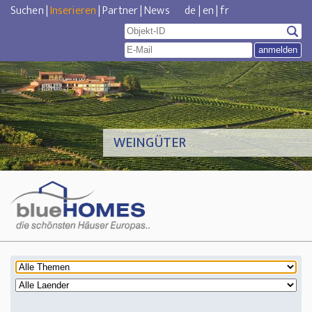
Suchen
|
Inserieren
|
Partner
|
News
de
|
en
|
fr
WEINGÜTER