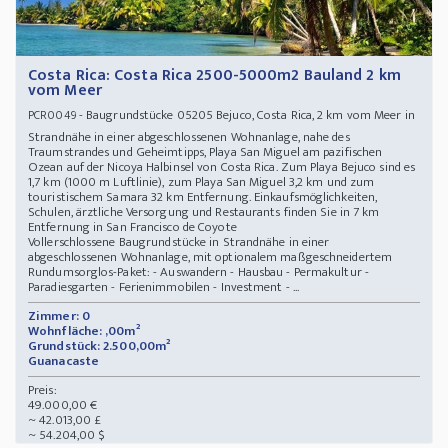
Costa Rica: Costa Rica 2500-5000m2 Bauland 2 km
vom Meer
- Baugrundstücke 05205 Bejuco, Costa Rica, 2 km vom Meer in
PCR0049
Strandnähe in einer abgeschlossenen Wohnanlage, nahe des
Traumstrandes und Geheimtipps, Playa San Miguel am pazifischen
Ozean auf der Nicoya Halbinsel von Costa Rica. Zum Playa Bejuco sind es
1,7 km (1000 m Luftlinie), zum Playa San Miguel 3,2 km und zum
touristischem Samara 32 km Entfernung. Einkaufsmöglichkeiten,
Schulen, ärztliche Versorgung und Restaurants finden Sie in 7 km
Entfernung in San Francisco de Coyote
Vollerschlossene Baugrundstücke in Strandnähe in einer
abgeschlossenen Wohnanlage, mit optionalem maßgeschneidertem
Rundumsorglos-Paket: - Auswandern - Hausbau - Permakultur -
Paradiesgarten - Ferienimmobilen - Investment - ...
Zimmer: 0
Wohnfläche: ,00m²
Grundstück: 2.500,00m²
Guanacaste
Preis:
49.000,00 €
~ 42.013,00 £
~ 54.204,00 $