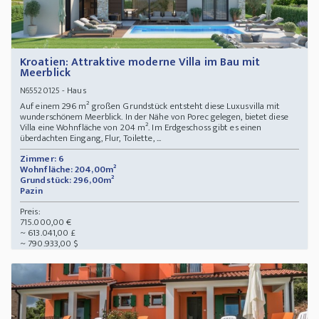
Kroatien: Attraktive moderne Villa im Bau mit
Meerblick
- Haus
N65520125
Auf einem 296 m² großen Grundstück entsteht diese Luxusvilla mit
wunderschönem Meerblick. In der Nähe von Porec gelegen, bietet diese
Villa eine Wohnfläche von 204 m². Im Erdgeschoss gibt es einen
überdachten Eingang, Flur, Toilette, ...
Zimmer: 6
Wohnfläche: 204,00m²
Grundstück: 296,00m²
Pazin
Preis:
715.000,00 €
~ 613.041,00 £
~ 790.933,00 $