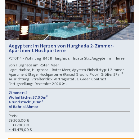
Aegypten: Im Herzen von Hurghada 2-Zimmer-
Apartment Hochparterre
- Wohnung 84511 Hurghada, Hadaba Str., Aegypten, im Herzen
PET0114
von Hurghada am Roten Meer
Lage: Hadaba, Hurghada - Rotes Meer, Ägypten Einheitstyp: 1-Zimmer-
Apartment Etage: Hochparterre (Raised Ground Floor) Größe: 57 m²
Ausrichtung: Straßenblick Vertragsstatus: Green Contract
Fertigstellung: Dezember 2026 ➤ ...
Zimmer: 2
Wohnfläche: 57,00m²
Grundstück: ,00m²
Al Bahr al Ahmar
Preis:
39.305,00 €
~ 33.700,00 £
~ 43.479,00 $