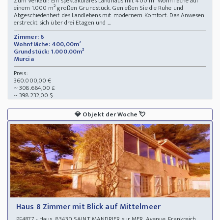
Zum Verkauf: Ein spektakuläres Landhaus mit 400 m² Wohnfläche auf
einem 1.000 m² großen Grundstück. Genießen Sie die Ruhe und
Abgeschiedenheit des Landlebens mit modernem Komfort. Das Anwesen
erstreckt sich über drei Etagen und ...
Zimmer: 6
Wohnfläche: 400,00m²
Grundstück: 1.000,00m²
Murcia
Preis:
360.000,00 €
~ 308.664,00 £
~ 398.232,00 $
💎
Objekt der Woche
💘
Haus 8 Zimmer mit Blick auf Mittelmeer
- Haus 83430 SAINT MANDRIER sur MER, Avenue, Frankreich,
PF4877