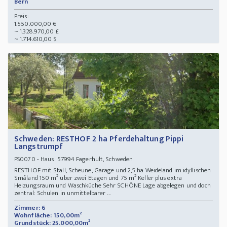
Bern
Preis:
1.550.000,00 €
~ 1.328.970,00 £
~ 1.714.610,00 $
Schweden: RESTHOF 2 ha Pferdehaltung Pippi
Langstrumpf
- Haus 57994 Fagerhult, Schweden
PS0070
RESTHOF mit Stall, Scheune, Garage und 2,5 ha Weideland im idyllischen
Småland 150 m² über zwei Etagen und 75 m² Keller plus extra
Heizungsraum und Waschküche Sehr SCHÖNE Lage abgelegen und doch
zentral: Schulen in unmittelbarer ...
Zimmer: 6
Wohnfläche: 150,00m²
Grundstück: 25.000,00m²