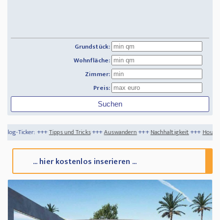
Grundstück:
Wohnfläche:
Zimmer:
Preis:
++
Tipps und Tricks
+++
Auswandern
+++
Nachhaltigkeit
+++
House Hacking - Eine I
... hier kostenlos inserieren ...