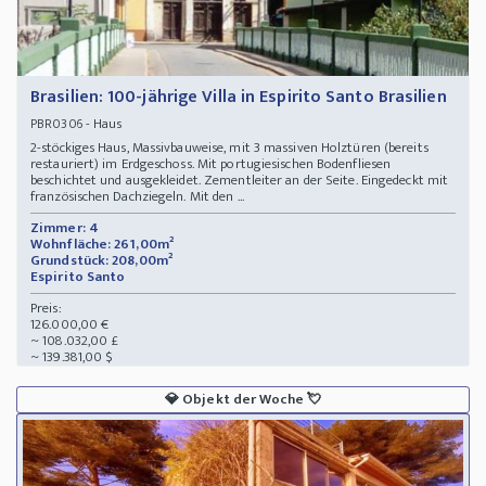
Brasilien: 100-jährige Villa in Espirito Santo Brasilien
- Haus
PBR0306
2-stöckiges Haus, Massivbauweise, mit 3 massiven Holztüren (bereits
restauriert) im Erdgeschoss. Mit portugiesischen Bodenfliesen
beschichtet und ausgekleidet. Zementleiter an der Seite. Eingedeckt mit
französischen Dachziegeln. Mit den ...
Zimmer: 4
Wohnfläche: 261,00m²
Grundstück: 208,00m²
Espirito Santo
Preis:
126.000,00 €
~ 108.032,00 £
~ 139.381,00 $
💎
Objekt der Woche
💘