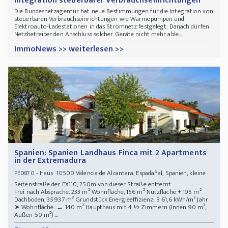
Integration steuerbarer Verbrauchseinrichtungen
Die Bundesnetzagentur hat neue Bestimmungen für die Integration von
steuerbaren Verbrauchseinrichtungen wie Wärmepumpen und
Elektroauto-Ladestationen in das Stromnetz festgelegt. Danach dürfen
Netzbetreiber den Anschluss solcher Geräte nicht mehr able...
ImmoNews >> weiterlesen >>
Spanien: Spanien Landhaus Finca mit 2 Apartments
in der Extremadura
- Haus 10500 Valencia de Alcantara, Espadañal, Spanien, kleine
PE0870
Seitenstraße der EX110, 250m von dieser Straße entfernt
Frei nach Absprache. 233 m² Wohnfläche, 156 m² Nutzfläche + 195 m²
Dachboden, 35.937 m² Grundstück Energieeffizienz: B 61,6 kWh/m² Jahr
➤ Wohnfläche: → 140 m² Haupthaus mit 4 ½ Zimmern (Innen 90 m²,
Außen 50 m²) ...