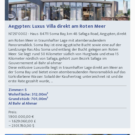
Aegypten: Luxus Villa direkt am Roten Meer
- Haus 84711 Soma Bay, km 48 Safaga Road, Aegypten, direkt
N72970002
am Roten Meer in traumhafter Lage mit atemberaubendem
Panoramablick. Soma Bay ist eine ägyptische Bucht sowie eine auf der
Landzunge Ras Abu Soma und entlang der Bucht gelegen am Roten
Meer. Sie liegt rund 50 Kilometer südlich von Hurghada und etwa 15
Kilometer nördlich von Safaga, gehört zum Bezirk Safaga im
Gouvernement al-Bahr al-ahmar
Diese exklusive Luxusvilla liegt in traumhafter Lage direkt am Meer an
der Soma Bay und bietet einen atemberaubenden Panoramablick auf das
türkisfarbene Wasser. Sobald der Kaufvertrag unterzeichnet ist und die
erste Rate gezahlt wurde, ...
Zimmer: 5
Wohnfläche: 312,00m²
Grundstück: 701,00m²
Al Bahr al Ahmar
Preis:
1.900.000,00 €
~ 1.629.060,00 £
~ 2.101.780,00 $