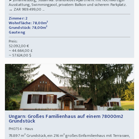
➤ Johannesburg, Südafrika: Brandneues Apartment mit hochwertiger
Ausstattung, Swimmingpool, privatem Balkon und sicherem Parkplatz.
→ ZAR 989.499,00 ...
Zimmer: 2
Wohnfläche: 78,00m²
Grundstück: 78,00m²
Gauteng
Preis:
52.092,00 €
~ 44.664,00 £
~ 57.624,00 $
Ungarn: Großes Familienhaus auf einem 78000m2
Grundstück
- Haus
PH0754
78.897 m² Grundstück, ein 216 m² großes Einfamilienhaus mit Terrassen,