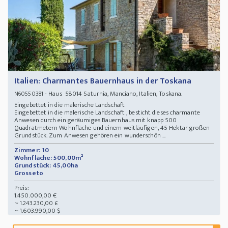
Italien: Charmantes Bauernhaus in der Toskana
- Haus 58014 Saturnia, Manciano, Italien, Toskana.
N60550381
Eingebettet in die malerische Landschaft
Eingebettet in die malerische Landschaft , besticht dieses charmante
Anwesen durch ein geräumiges Bauernhaus mit knapp 500
Quadratmetern Wohnfläche und einem weitläufigen, 45 Hektar großen
Grundstück. Zum Anwesen gehören ein wunderschön ...
Zimmer: 10
Wohnfläche: 500,00m²
Grundstück: 45,00ha
Grosseto
Preis:
1.450.000,00 €
~ 1.243.230,00 £
~ 1.603.990,00 $