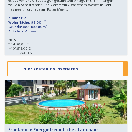
exklusiven und erstklassigen geschlossen Anlage mit 13 km langen
weißen Sandstränden und klarem türkisfarbenem Wasser in Sahl
Hasheesh, Hurghada am Rotes Meer, ...
Zimmer: 2
Wohnfläche: 98,00m²
Grundstück: 180,00m²
Al Bahr al Ahmar
Preis:
118.400,00 €
~ 101.516,00 £
~ 130.974,00 $
... hier kostenlos inserieren ...
Frankreich: Energiefreundliches Landhaus