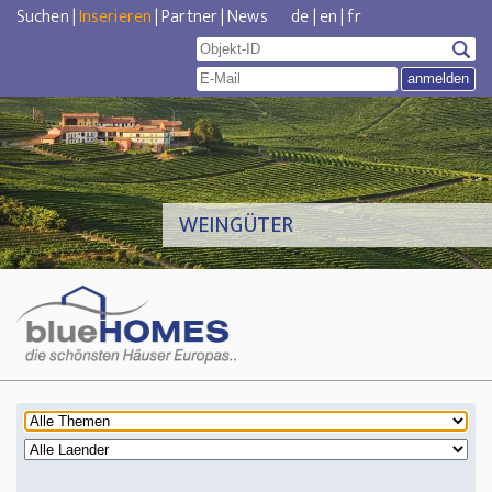
Suchen
|
Inserieren
|
Partner
|
News
de
|
en
|
fr
WEINGÜTER