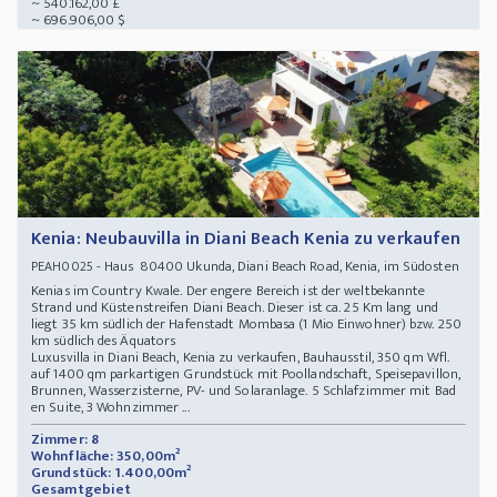
~ 540.162,00 £
~ 696.906,00 $
Kenia: Neubauvilla in Diani Beach Kenia zu verkaufen
- Haus 80400 Ukunda, Diani Beach Road, Kenia, im Südosten
PEAH0025
Kenias im Country Kwale. Der engere Bereich ist der weltbekannte
Strand und Küstenstreifen Diani Beach. Dieser ist ca. 25 Km lang und
liegt 35 km südlich der Hafenstadt Mombasa (1 Mio Einwohner) bzw. 250
km südlich des Äquators
Luxusvilla in Diani Beach, Kenia zu verkaufen, Bauhausstil, 350 qm Wfl.
auf 1400 qm parkartigen Grundstück mit Poollandschaft, Speisepavillon,
Brunnen, Wasserzisterne, PV- und Solaranlage. 5 Schlafzimmer mit Bad
en Suite, 3 Wohnzimmer ...
Zimmer: 8
Wohnfläche: 350,00m²
Grundstück: 1.400,00m²
Gesamtgebiet