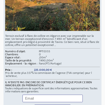
Terrain exclusif à flanc de colline en Algarve avec vue imprenable sur la
mer. Un terrain exceptionnel d'environ 7 490 m² bénéficiant d'un
emplacement privilégié à proximité de Tavira. Ce bien rare, situé à flanc de
colline, offre un potentiel exceptionnel ...
Numéro d´objet:
PPT0355
Chambres:
0
Espace vital :
,00m²
Taille de la propriété:
7.490,00m²
Emplacement - la région :
Faro(PT) Portugal
Prix :
225.000,00 €
Prix de vente plus 3.57% la commission de l´agence (TVA comprise) pour l
´acheteur,
IL N'EXISTE PAS ENCORE DE CERTIFICAT ÉNERGÉTIQUE POUR CE BIEN
IMMOBILIER. EN PRÉPARATION.
Toutes indiquations de superficie sont des informations approximatives. Toutes
informations sans garanties.