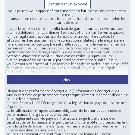
Demander un exposé
Vous pouvez vous opposer à tout moment à l'utilisation de votre adresse
e-mail,
sans qu'il en résulte d'autres frais que les frais de transmission selon les
tarifs de base.
... pour la construction d'une villa haut de gamme sur deux niveaux avec
piscine à débordement, jardins en terrasses et une intimité remarquable,
loin de l'agitation. Ici, vous profiterez d'une tranquillité absolue. Sa
situation en hauteur permet une conception architecturale élégante, en
harmonie avec la topographie naturelle et sublimant la vue sur la mer. Ce
terrain est idéal pour un projet de villa de prestige alliant design
méditerranéen moderne, généreux espaces de vie extérieurs et un fort
potentiel d'investissement. Surface constructible : jusqu'à 500 m² +
piscine. Pour découvrir tout le potentiel de cette opportunité unique,
veuillez nous contacter afin de recevoir le dossier complet.Terrain exclusif à
flanc de colline en Algarve
8800-230 Zimbral, Tavira, Rue principale,
Portugal, Algarve avec vue sur la mer
plus...
Diagnostic de performance énergétique / Informations énergétiques :
Aucun certificat de performance énergétique n´est actuellement disponible
pour le bien proposé.
Ce bien étant situé à l´étranger, seule la législation du pays où il se trouve
s´applique.
La loi allemande n´impose aucune obligation de fournir des données de
performance énergétique pour ce bien.
Si la réglementation du pays où il se trouve exige la délivrance d´un
certificat de performance énergétique, celui-ci sera obtenu ultérieurement
dans le cadre de la commercialisation et mis à la disposition des personnes
intéressées dans les meilleurs délais.
Toutes les informations sont fournies en toute bonne foi ; notre