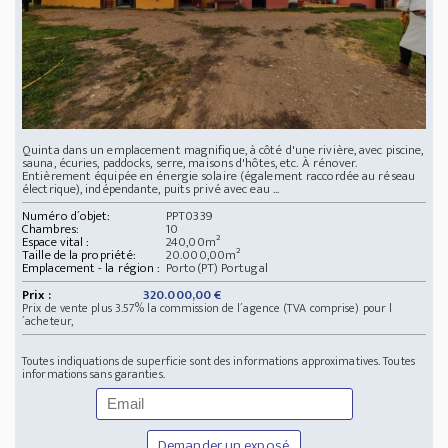
Quinta dans un emplacement magnifique, à côté d'une rivière, avec piscine,
sauna, écuries, paddocks, serre, maisons d'hôtes, etc. À rénover.
Entièrement équipée en énergie solaire (également raccordée au réseau
électrique), indépendante, puits privé avec eau ...
Numéro d´objet:
PPT0339
Chambres:
10
Espace vital :
240,00m²
Taille de la propriété:
20.000,00m²
Emplacement - la région :
Porto(PT) Portugal
Prix :
320.000,00 €
Prix de vente plus 3.57% la commission de l´agence (TVA comprise) pour l
´acheteur,
Toutes indiquations de superficie sont des informations approximatives. Toutes
informations sans garanties.
Demander un exposé