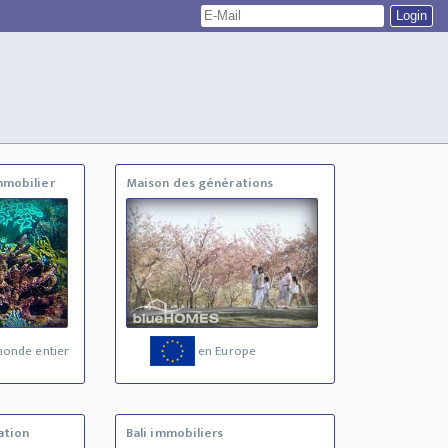
mmobilier
Maison des générations
monde entier
en Europe
ation
Bali immobiliers