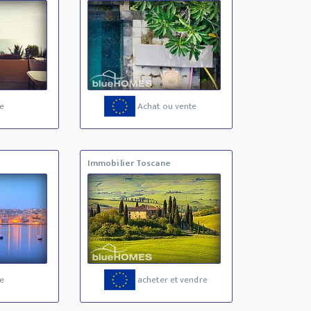
e
Achat ou vente
Immobilier Toscane
e
acheter et vendre