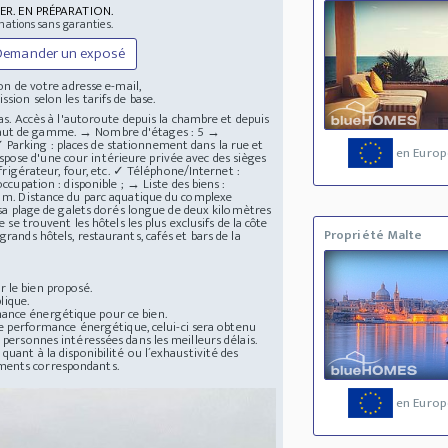
ER. EN PRÉPARATION.
mations sans garanties.
Demander un exposé
n de votre adresse e-mail,
ssion selon les tarifs de base.
las. Accès à l'autoroute depuis la chambre et depuis
 haut de gamme. → Nombre d'étages : 5 →
Parking : places de stationnement dans la rue et
en Europ
pose d'une cour intérieure privée avec des sièges
éfrigérateur, four, etc. ✓ Téléphone/Internet :
ccupation : disponible ; → Liste des biens :
00 m. Distance du parc aquatique du complexe
r sa plage de galets dorés longue de deux kilomètres
 se trouvent les hôtels les plus exclusifs de la côte
Propriété Malte
rands hôtels, restaurants, cafés et bars de la
 le bien proposé.
lique.
mance énergétique pour ce bien.
 de performance énergétique, celui-ci sera obtenu
 personnes intéressées dans les meilleurs délais.
quant à la disponibilité ou l´exhaustivité des
uments correspondants.
en Europ