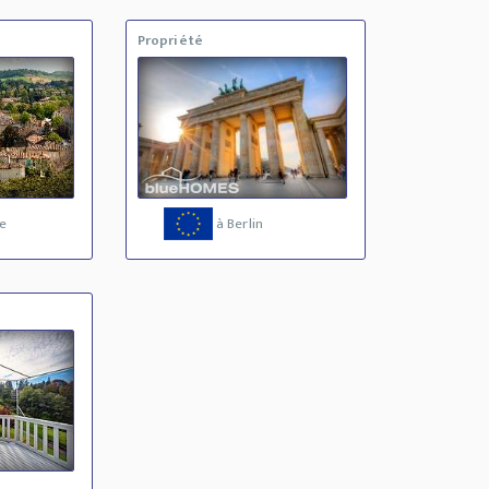
Propriété
e
à Berlin