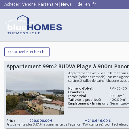
Acheter
|
Vendre
|
Partenaire
|
News
de
|
en
|
fr
<< nouvelle recherche
Appartement 99m2 BUDVA Plage à 900m Pano
Appartement avec vue sur la mer dans un
totale (balcons compris) : 98 m2 Agenc
cuisine, 2 salles de bains (chacune avec ba
Numéro d´objet:
PMNE0430
Chambres:
3
Espace vital :
99,00m²
Taille de la propriété:
400,00m²
Emplacement - la région :
Gesamtgebi
Prix :
290.000,00 €
~ 248.646,00 £
Prix de vente plus 3.57% la commission de l´agence (TVA comprise) pour l´acheteur,