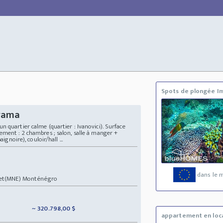
Spots de plongée I
rama
 quartier calme (quartier : Ivanovici). Surface
ement : 2 chambres ; salon, salle à manger +
ignoire), couloir/hall ...
dans le 
et(MNE) Monténégro
~ 320.798,00 $
appartement en loc