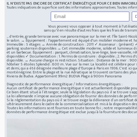
IL N'EXISTE PAS ENCORE DE CERTIFICAT ÉNERGÉTIQUE POUR CE BIEN IMMOBILI
Toutes indiquations de superficie sont des informations approximatives. Toutes infor
Vous pouvez vous opposer à tout moment à l'utilisatio
sans qu'il en résulte d'autres frais que les frais de transmi
... d'entrée, grande terrasse avec vue panoramique sur la mer et l'Île Saint-Nico
le salon. → Équipement : l'appartement est équipé d'un mobilier moderne et
Immeuble : 5 étages → Année de construction : 2011 ✓ Ascenseur : (présent) ✓ 
parking souterrain disponibles → Cet immeuble moderne, solide et lumineux dis
et un barbecue. Équipement : parquet, climatisation, lave-linge, lave-vaisselle, r
disponibles ✓ Documentation : 1. Permis de construire : disponible ; 2. Permis d'o
disponible. → Aucune charge ni restriction. Situation : Distance de la mer : 9
hôtelier 5 étoiles Splendid : 800 m. Vue sur la mer. La localité est célèbre pou
et demi, qui a été désignée meilleure plage d'Europe à Paris en 1936. C'est ici que
monténégrine. Entre la plage et la rue Adriatique se trouvent certains des plus g
Riviera de Budva. Appartement 99m2 BUDVA Plage à 900m Panorama
Diagnostic de performance énergétique / Informations énergétiques :
Aucun certificat de performance énergétique n´est actuellement disponible pour
Ce bien étant situé à l´étranger, seule la législation du pays où il se trouve s´app
La loi allemande n´impose aucune obligation de fournir des données de perfor
Si la réglementation du pays où il se trouve exige la délivrance d´un certificat
ultérieurement dans le cadre de la commercialisation et mis à la disposition des
Toutes les informations sont fournies en toute bonne foi ; notre responsabilité 
données de performance énergétique est exclue jusqu´à la fourniture des doc