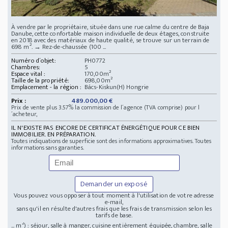
À vendre par le propriétaire, située dans une rue calme du centre de Baja
Danube, cette confortable maison individuelle de deux étages, construite
en 2018 avec des matériaux de haute qualité, se trouve sur un terrain de
698 m². → Rez-de-chaussée (100 ...
Numéro d´objet:
PH0772
Chambres:
5
Espace vital :
170,00m²
Taille de la propriété:
698,00m²
Emplacement - la région :
Bács-Kiskun(H) Hongrie
Prix :
489.000,00 €
Prix de vente plus 3.57% la commission de l´agence (TVA comprise) pour l
´acheteur,
IL N'EXISTE PAS ENCORE DE CERTIFICAT ÉNERGÉTIQUE POUR CE BIEN
IMMOBILIER. EN PRÉPARATION.
Toutes indiquations de superficie sont des informations approximatives. Toutes
informations sans garanties.
Demander un exposé
Vous pouvez vous opposer à tout moment à l'utilisation de votre adresse
e-mail,
sans qu'il en résulte d'autres frais que les frais de transmission selon les
tarifs de base.
... m²) : séjour, salle à manger, cuisine entièrement équipée, chambre, salle