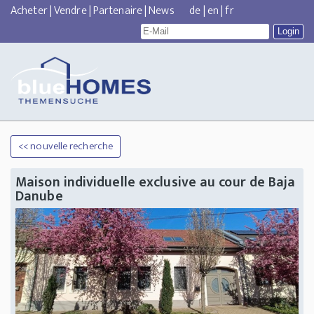
Acheter
|
Vendre
|
Partenaire
|
News
de
|
en
|
fr
<< nouvelle recherche
Maison individuelle exclusive au cour de Baja
Danube