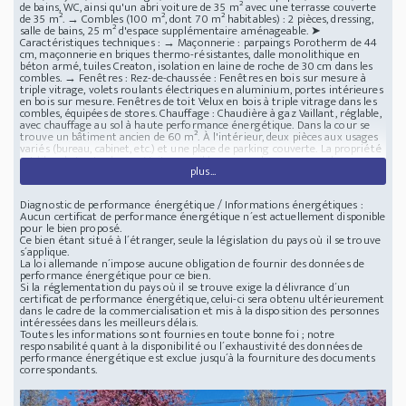
de bains, WC, ainsi qu'un abri voiture de 35 m² avec une terrasse couverte
de 35 m². → Combles (100 m², dont 70 m² habitables) : 2 pièces, dressing,
salle de bains, 25 m² d'espace supplémentaire aménageable. ➤
Caractéristiques techniques : → Maçonnerie : parpaings Porotherm de 44
cm, maçonnerie en briques thermo-résistantes, dalle monolithique en
béton armé, tuiles Creaton, isolation en laine de roche de 30 cm dans les
combles. → Fenêtres : Rez-de-chaussée : Fenêtres en bois sur mesure à
triple vitrage, volets roulants électriques en aluminium, portes intérieures
en bois sur mesure. Fenêtres de toit Velux en bois à triple vitrage dans les
combles, équipées de stores. Chauffage : Chaudière à gaz Vaillant, réglable,
avec chauffage au sol à haute performance énergétique. Dans la cour se
trouve un bâtiment ancien de 60 m². À l'intérieur, deux pièces aux usages
variés (bureau, cabinet, etc.) et une place de parking couverte. La propriété
est libre de toute charge. Visites possibles sur rendez-vous pour les
plus...
personnes sérieusement intéressées. Prix demandé : 178 millions de HUF,
soit 489 000 EUR au taux de change actuel : 1 EUR / 364 HUF Le prix
demandé (en HUF) est fixe et ne dépend pas du taux de change.
Diagnostic de performance énergétique / Informations énergétiques :
Localisation : Région de Bács-Kiskun - Hongrie
Maison individuelle exclusive
Aucun certificat de performance énergétique n´est actuellement disponible
au cour de Baja Danube
pour le bien proposé.
Ce bien étant situé à l´étranger, seule la législation du pays où il se trouve
s´applique.
La loi allemande n´impose aucune obligation de fournir des données de
performance énergétique pour ce bien.
Si la réglementation du pays où il se trouve exige la délivrance d´un
certificat de performance énergétique, celui-ci sera obtenu ultérieurement
dans le cadre de la commercialisation et mis à la disposition des personnes
intéressées dans les meilleurs délais.
Toutes les informations sont fournies en toute bonne foi ; notre
responsabilité quant à la disponibilité ou l´exhaustivité des données de
performance énergétique est exclue jusqu´à la fourniture des documents
correspondants.