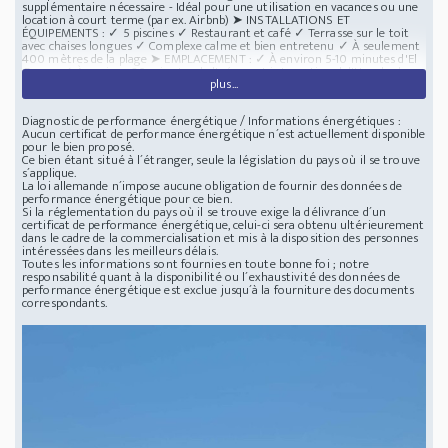
supplémentaire nécessaire - Idéal pour une utilisation en vacances ou une
location à court terme (par ex. Airbnb) ➤ INSTALLATIONS ET
ÉQUIPEMENTS : ✓ 5 piscines ✓ Restaurant et café ✓ Terrasse sur le toit
avec chaises longues ✓ Complexe calme et bien entretenu ✓ À seulement
400 mètres de la plage ➤ EMPLACEMENT : ✓ À environ 5-10 minutes d'El
Gouna ✓ À environ 20 minutes de l'aéroport international d'Hurghada
plus...
Une opportunité intéressante pour les acheteurs à la recherche d'un bien
immobilier prêt à emménager, bien situé et à un prix attractif â?" tant
pour un usage personnel que comme investissement à fort rendement.
Diagnostic de performance énergétique / Informations énergétiques :
Emplacement : Hurghada - Égypte Studio meublé avec vue sur la mer et
Aucun certificat de performance énergétique n´est actuellement disponible
piscine prêt à
pour le bien proposé.
Ce bien étant situé à l´étranger, seule la législation du pays où il se trouve
s´applique.
La loi allemande n´impose aucune obligation de fournir des données de
performance énergétique pour ce bien.
Si la réglementation du pays où il se trouve exige la délivrance d´un
certificat de performance énergétique, celui-ci sera obtenu ultérieurement
dans le cadre de la commercialisation et mis à la disposition des personnes
intéressées dans les meilleurs délais.
Toutes les informations sont fournies en toute bonne foi ; notre
responsabilité quant à la disponibilité ou l´exhaustivité des données de
performance énergétique est exclue jusqu´à la fourniture des documents
correspondants.