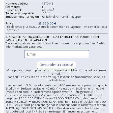
Numéro d´objet:
PET0145
Chambres:
1
Espace vital :
42,00m²
Taille de la propriété:
,00m²
Emplacement - la région :
Al Bahr al Ahmar(ET) Egypte
Prix :
25.000,00 €
Prix de vente plus 1.990,00 Euro la commission de l´agence (TVA comprise) pour
l´acheteur,
IL N'EXISTE PAS ENCORE DE CERTIFICAT ÉNERGÉTIQUE POUR CE BIEN
IMMOBILIER. EN PRÉPARATION.
Toutes indiquations de superficie sont des informations approximatives. Toutes
informations sans garanties.
Demander un exposé
Vous pouvez vous opposer à tout moment à l'utilisation de votre adresse
e-mail,
sans qu'il en résulte d'autres frais que les frais de transmission selon les
tarifs de base.
... seulement d'El Gouna et à seulement 400 mètres de la plage publique. ➤
Studio : ✓ Surface habitable : 42 m2 ✓ 4e étage ✓ Entièrement meublé
(meubles en bois) ✓ Entièrement équipé avec : ✓ Réfrigérateur ✓
cuisinière ✓ micro-ondes ✓ chauffe-eau ✓ climatisation ➤ PRIX : - Prix
proposé : 1 500 000 EGP - Environ 25 000 EUROS (Taux de change : 1
EURO = 60 EGP) ➤ REMARQUE IMPORTANTE : - Frais d'entretien : 55 000
EGP - Ceux-ci sont pris en charge par le vendeur pour les acheteurs sérieux
➤ POURQUOI CE BIEN IMMOBILIER : - Prix d'entrée très attractif avec un
fort potentiel locatif - Prêt à emménager â?" aucun investissement