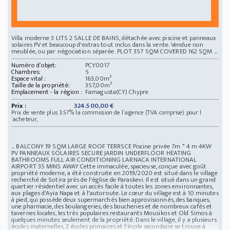
Villa moderne 3 LITS 2 SALLE DE BAINS, détachée avec piscine et panneaux
solaires PV et beaucoup d'extras tout inclus dans la vente. Vendue non
meublée, ou par négociation séparée. PLOT 357 SQM COVERED 162 SQM ...
Numéro d´objet:
PCY0017
Chambres:
5
Espace vital :
163,00m²
Taille de la propriété:
357,00m²
Emplacement - la région :
Famagusta(CY) Chypre
Prix :
324.500,00 €
Prix de vente plus 3.57% la commission de l´agence (TVA comprise) pour l
´acheteur,
... BALCONY 19 SQM LARGE ROOF TERRSCE Piscine privée 7m * 4 m 4KW
PV PANNEAUX SOLAIRES SECURE JARDIN UNDERFLOOR HEATING
BATHROOMS FULL AIR CONDITIONING LARNACA INTERNATIONAL
AIRPORT 35 MINS AWAY Cette immaculée, spacieuse, conçue avec goût
propriété moderne, a été construite en 2019/2020 est situé dans le village
recherché de Sotira près de l'église de Paraskevi. Il est situé dans un grand
quartier résidentiel avec un accès facile à toutes les zones environnantes,
aux plages d'Ayia Napa et à l'autoroute. Le cœur du village est à 10 minutes
à pied, qui possède deux supermarchés bien approvisionnés, des banques,
une pharmacie, des boulangeries, des boucheries et de nombreux cafés et
tavernes locales, les très populaires restaurants Mousikos et Old Simos à
quelques minutes seulement de la propriété. Dans le village, il y a plusieurs
écoles maternelles, 2 écoles primaires et l'école secondaire se trouve à