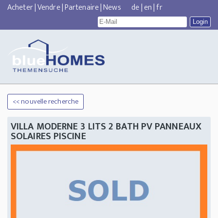
Acheter
|
Vendre
|
Partenaire
|
News
de
|
en
|
fr
<< nouvelle recherche
VILLA MODERNE 3 LITS 2 BATH PV PANNEAUX
SOLAIRES PISCINE