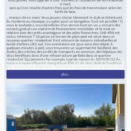
Vous pouvez vous opposer à tout moment à l'utilisation de votre adresse
e-mail,
sans qu'il en résulte d'autres frais que les frais de transmission selon les
tarifs de base.
... maison clé en main. Vous pouvez choisir librement le style architectural,
du moderne au classique, ou opter pour un bungalow. Tout est possible ! Si
vous le souhaitez, vous bénéficiez d'un service tout-en-un, y compris des
conseils gratuits en matière de financement immobilier et la mise en
relation avec des prêts avantageux et des aides financières, SAB-KfW, est
inclus. Intéressé ? Situation Le terrain de plain-pied est situé dans un
nouveau quartier résidentiel. Il est entouré de maisons individuelles et
bordé d'arbres côté sud. Son orientation est pour ainsi dire idéale. À
quelques minutes à pied, vous trouverez un supermarché Kaufland, des
écoles, des crèches, des arrêts de transports en commun, des hôpitaux, etc.
Vous bénéficiez donc d'une infrastructure parfaite dans ce quartier
résidentiel. Équipements Par exemple, type de maison Â« EDITION 122 Â»,
maison à haute efficacité énergétique KfW-55 de série, dalle de fondation
d'au moins 25 cm d'épaisseur, maçonnerie massive (pierre sur pierre), murs
extérieurs de 24 cm d'épaisseur plus un système d'isolation thermique par
plus...
l'extérieur (ETI) pouvant atteindre 12 cm d'épaisseur, vitrage isolant
thermique à triple vitrage, volets roulants électriques pour plus de confort
(sur toutes les fenêtres rectangulaires), pompe à chaleur air-eau, chauffage
au sol, salle de bains avec équipement sanitaire complet et radiateur sèche-
serviettes, carrelage mural et au sol dans les toilettes et la salle de bains,
carrelage au sol dans la cuisine, équipement électrique de qualité avec
prises TV dans toutes les pièces à vivre, marques de renom telles que
Villeroy & Boch, Hansgrohe, Holzmeister, Rotenberg, etc. Places de
stationnement Places de stationnement : 0 ; places de garage : 0
Remarque Vos avantages sont les suivants : 1. Garantie de prix fixe et
assurance. La garantie de prix fixe comprend la construction de votre
maison, du gros œuvre à la remise des clés, conformément au cahier des
charges et au descriptif des prestations en vigueur. Une gestion de chantier
et un contrôle qualité professionnels, une assurance travaux et une
assurance incendie pour le gros œuvre, ainsi quâ?Tun test dâ?Tétanchéité