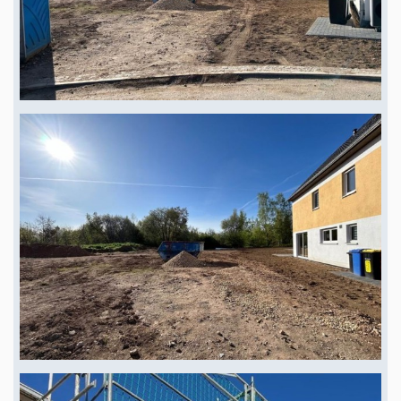
au vent (Blower Door Test) sont inclus. 2. Service de financement gratuit.
Des partenaires financiers de longue date vous proposent un plan de
financement sans engagement, adapté à vos besoins. 3. Conception
personnalisée. À partir de différents types de maisons, nous vous
proposons une conception personnalisée de tous les plans d'étage,
parfaitement adaptée à vos besoins individuels et aux possibilités
techniques du type de maison concerné. 4. Construction solide. Profitez de
la solidité des murs massifs, construits pierre par pierre, gage de sécurité,
de chaleur, de longue durée de vie et d'une grande stabilité de valeur. 5.
Efficacité énergétique. Grâce à leurs structures de murs, toitures et
plafonds hautement isolées thermiquement et à leurs différents packs de
domotique, les maisons sont conformes aux normes légales de la loi sur
l'énergie des bâtiments (GEG). TERRAIN À BÂTIR dans un beau quartier
résidentiel