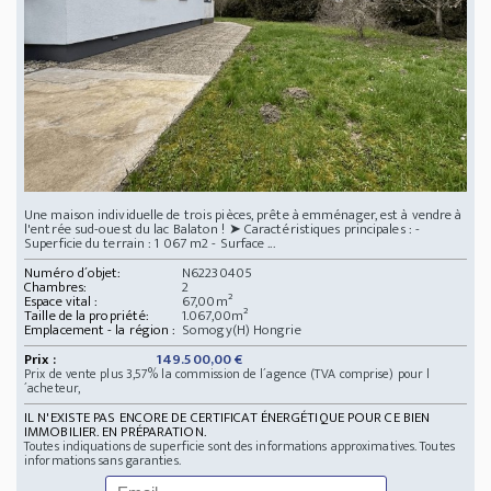
Une maison individuelle de trois pièces, prête à emménager, est à vendre à
l'entrée sud-ouest du lac Balaton ! ➤ Caractéristiques principales : -
Superficie du terrain : 1 067 m2 - Surface ...
Numéro d´objet:
N62230405
Chambres:
2
Espace vital :
67,00m²
Taille de la propriété:
1.067,00m²
Emplacement - la région :
Somogy(H) Hongrie
Prix :
149.500,00 €
Prix de vente plus 3,57% la commission de l´agence (TVA comprise) pour l
´acheteur,
IL N'EXISTE PAS ENCORE DE CERTIFICAT ÉNERGÉTIQUE POUR CE BIEN
IMMOBILIER. EN PRÉPARATION.
Toutes indiquations de superficie sont des informations approximatives. Toutes
informations sans garanties.