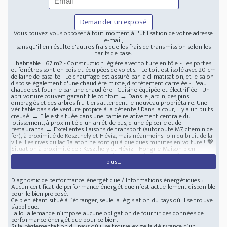
Demander un exposé
Vous pouvez vous opposer à tout moment à l'utilisation de votre adresse
e-mail,
sans qu'il en résulte d'autres frais que les frais de transmission selon les
tarifs de base.
... habitable : 67 m2 - Construction légère avec toiture en tôle - Les portes
et fenêtres sont en bois et équipées de volets. - Le toit est isolé avec 20 cm
de laine de basalte - Le chauffage est assuré par la climatisation, et le salon
dispose également d'une chaudière mixte, discrètement carrelée - L'eau
chaude est fournie par une chaudière - Cuisine équipée et électrifiée - Un
abri voiture couvert garantit le confort → Dans le jardin, des pins
ombragés et des arbres fruitiers attendent le nouveau propriétaire. Une
véritable oasis de verdure propice à la détente ! Dans la cour, il y a un puits
creusé. → Elle est située dans une partie relativement centrale du
lotissement, à proximité d'un arrêt de bus, d'une épicerie et de
restaurants. → Excellentes liaisons de transport (autoroute M7, chemin de
fer), à proximité de Keszthely et Hévíz, mais néanmoins loin du bruit de la
ville. Les rives du lac Balaton ne sont qu'à quelques minutes en voiture ! 💖
Situation à proximité de : Keszthely et Hévíz - Hongrie Maison bien
entretenue de 67m2 avec un terrain de 1067m2 dans le comt&
plus...
Diagnostic de performance énergétique / Informations énergétiques :
Aucun certificat de performance énergétique n´est actuellement disponible
pour le bien proposé.
Ce bien étant situé à l´étranger, seule la législation du pays où il se trouve
s´applique.
La loi allemande n´impose aucune obligation de fournir des données de
performance énergétique pour ce bien.
Si la réglementation du pays où il se trouve exige la délivrance d´un