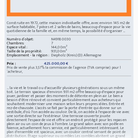
Construite en 1972, cette maison individuelle offre, avec environ 145 m2 de
surface habitable, 7 pièces et 2 salles de bains, beaucoup d'espace pour la vie
quotidienne de la famille et, en même temps, la possibilité d'organiser ...
Numéro d´objet:
N49180030
Chambres:
7
Espace vital :
144,00m²
Taille de la propriété:
931,00m²
Emplacement - la région :
Diepholz (Kreis)(D) Allemagne
Prix :
425.000,00 €
Prix de vente plus 3,57% la commission de l´agence (TVA comprise) pour l
´acheteur,
... la vie et le travail ou d'accueillir plusieurs générations sous un même
toit. Le terrain spacieux d'environ 931 m2 offre beaucoup d'espace pour
jouer, jardiner et passer des moments de détente en plein air. Le bien a
besoin d'être rénové et convient particulièrement aux acheteurs qui
souhaitent moderniser une maison selon leurs propres idées. Entrée et
rez-de-chaussée. L'accès se fait par la porte d'entrée qui donne sur un
vestibule, d'où l'on accède au couloir. De là, on accède à l'espace de vie avec
une sortie directe sur l'extérieur. Une terrasse couverte jouxte
directement l'espace de vie et offre un endroit protégé pour les repas en
plein air ou un coin de jeux à l'ombre. Le grand salon avec son poêle en
faïence, actuellement hors service, est particulièrement intéressant. Le
plan d'ensemble est spacieux, avec un couloir central servant de point de
distribution. Étage supérieur ou combles Les combles abritent un grand