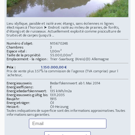
Lieu idyllique, paisible et isolé avec étangs, sans éoliennes ni lignes
électriques à l'horizon ➤ Endroit isolé au milieu de prairies, de forêts,
d'étangs et de ruisseaux. Actuellement exploité comme pisciculture de
truites et de carpes (jusqu'à ...
Numéro d´objet:
N15670248
Chambres:
3
Espace vital :
1,00m²
Taille de la propriété:
55.000,00m²
Emplacement - la région :
Trier-Saarburg (Kreis)(D) Allemagne
Prix :
1.150.000,00 €
Prix de vente plus 3.57% la commission de l´agence (TVA comprise) pour l
´acheteur,
Energieausweis:
Bedarfskennwert ab 1. Mai 2014
Energieeffizienz:
E
Energiebedarfskennwert:
135 kWh/m2a
Energieausweis gültig bis:
13.11.2035
Baujahr:
1915
Energieträger:
Öl
Heizart:
Öl-Heizung
Toutes indiquations de superficie sont des informations approximatives. Toutes
informations sans garanties.