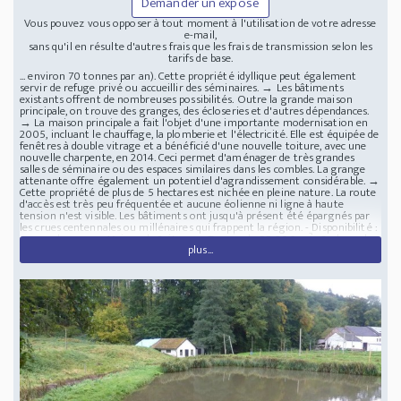
Demander un exposé
Vous pouvez vous opposer à tout moment à l'utilisation de votre adresse
e-mail,
sans qu'il en résulte d'autres frais que les frais de transmission selon les
tarifs de base.
... environ 70 tonnes par an). Cette propriété idyllique peut également
servir de refuge privé ou accueillir des séminaires. → Les bâtiments
existants offrent de nombreuses possibilités. Outre la grande maison
principale, on trouve des granges, des écloseries et d'autres dépendances.
→ La maison principale a fait l'objet d'une importante modernisation en
2005, incluant le chauffage, la plomberie et l'électricité. Elle est équipée de
fenêtres à double vitrage et a bénéficié d'une nouvelle toiture, avec une
nouvelle charpente, en 2014. Ceci permet d'aménager de très grandes
salles de séminaire ou des espaces similaires dans les combles. La grange
attenante offre également un potentiel d'agrandissement considérable. →
Cette propriété de plus de 5 hectares est nichée en pleine nature. La route
d'accès est très peu fréquentée et aucune éolienne ni ligne à haute
tension n'est visible. Les bâtiments ont jusqu'à présent été épargnés par
les crues centennales ou millénaires qui frappent la région. - Disponibilité :
sur rendez-vous - Maison de 2 étages - Terrain de 55 000 m² - 8 places de
plus...
parking extérieures - Revêtements de sol : carrelage, pierre
Localisation :
Trèves-Sarrebourg - Rhénanie-Palatinat
Lieu idyllique paisible et isolé avec
étangs