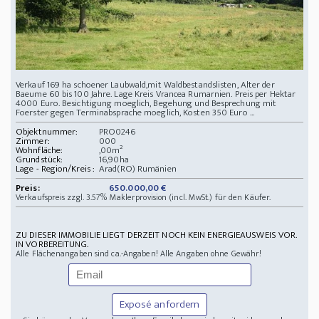
Verkauf 169 ha schoener Laubwald,mit Waldbestandslisten, Alter der
Baeume 60 bis 100 Jahre. Lage Kreis Vrancea Rumarnien. Preis per Hektar
4000 Euro. Besichtigung moeglich, Begehung und Besprechung mit
Foerster gegen Terminabsprache moeglich, Kosten 350 Euro ...
Objektnummer:
PRO0246
Zimmer:
000
Wohnfläche:
,00m²
Grundstück:
16,90ha
Lage - Region/Kreis :
Arad(RO) Rumänien
Preis:
650.000,00 €
Verkaufspreis zzgl. 3.57% Maklerprovision (incl. MwSt.) für den Käufer.
ZU DIESER IMMOBILIE LIEGT DERZEIT NOCH KEIN ENERGIEAUSWEIS VOR.
IN VORBEREITUNG.
Alle Flächenangaben sind ca.-Angaben! Alle Angaben ohne Gewähr!
Exposé anfordern