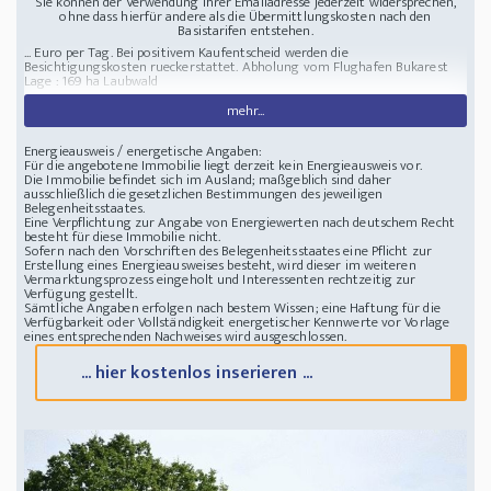
Sie können der Verwendung Ihrer Emailadresse jederzeit widersprechen,
ohne dass hierfür andere als die Übermittlungskosten nach den
Basistarifen entstehen.
... Euro per Tag. Bei positivem Kaufentscheid werden die
Besichtigungskosten rueckerstattet. Abholung vom Flughafen Bukarest
Lage :
169 ha Laubwald
mehr...
Energieausweis / energetische Angaben:
Für die angebotene Immobilie liegt derzeit kein Energieausweis vor.
Die Immobilie befindet sich im Ausland; maßgeblich sind daher
ausschließlich die gesetzlichen Bestimmungen des jeweiligen
Belegenheitsstaates.
Eine Verpflichtung zur Angabe von Energiewerten nach deutschem Recht
besteht für diese Immobilie nicht.
Sofern nach den Vorschriften des Belegenheitsstaates eine Pflicht zur
Erstellung eines Energieausweises besteht, wird dieser im weiteren
Vermarktungsprozess eingeholt und Interessenten rechtzeitig zur
Verfügung gestellt.
Sämtliche Angaben erfolgen nach bestem Wissen; eine Haftung für die
Verfügbarkeit oder Vollständigkeit energetischer Kennwerte vor Vorlage
eines entsprechenden Nachweises wird ausgeschlossen.
... hier kostenlos inserieren ...