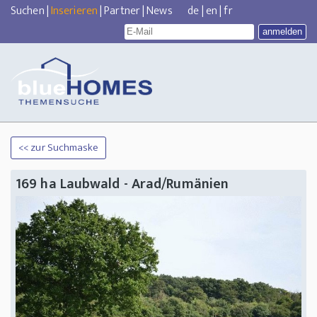
Suchen
|
Inserieren
|
Partner
|
News
de
|
en
|
fr
<< zur Suchmaske
169 ha Laubwald - Arad/Rumänien