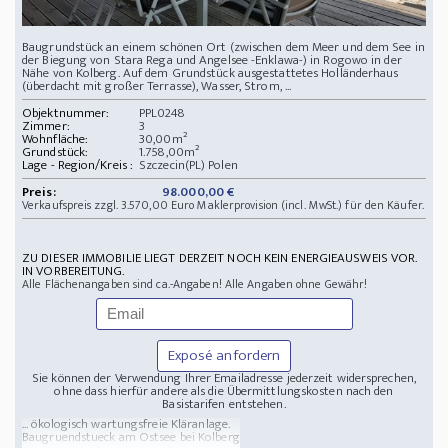
Baugrundstück an einem schönen Ort (zwischen dem Meer und dem See in
der Biegung von Stara Rega und Angelsee -Enklawa-) in Rogowo in der
Nähe von Kolberg. Auf dem Grundstück ausgestattetes Holländerhaus
(überdacht mit großer Terrasse), Wasser, Strom, ...
Objektnummer:
PPL0248
Zimmer:
3
Wohnfläche:
30,00m²
Grundstück:
1.758,00m²
Lage - Region/Kreis :
Szczecin(PL) Polen
Preis:
98.000,00 €
Verkaufspreis zzgl. 3.570,00 Euro Maklerprovision (incl. MwSt.) für den Käufer.
ZU DIESER IMMOBILIE LIEGT DERZEIT NOCH KEIN ENERGIEAUSWEIS VOR.
IN VORBEREITUNG.
Alle Flächenangaben sind ca.-Angaben! Alle Angaben ohne Gewähr!
Exposé anfordern
Sie können der Verwendung Ihrer Emailadresse jederzeit widersprechen,
ohne dass hierfür andere als die Übermittlungskosten nach den
Basistarifen entstehen.
... ökologisch wartungsfreie Kläranlage.
Baugruendstueck am Ostsee bei Kolberg