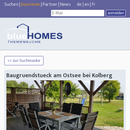
Suchen
|
Inserieren
|
Partner
|
News
de
|
en
|
fr
<< zur Suchmaske
Baugruendstueck am Ostsee bei Kolberg