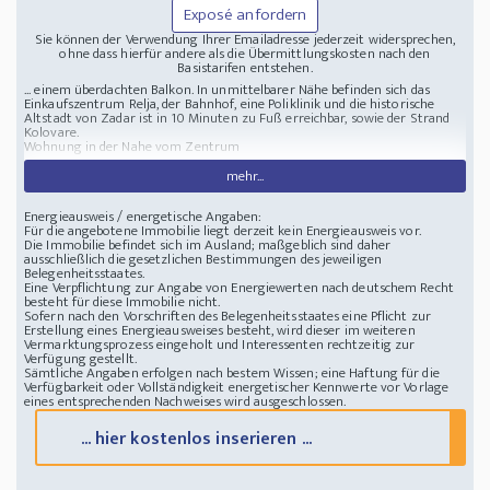
Exposé anfordern
Sie können der Verwendung Ihrer Emailadresse jederzeit widersprechen,
ohne dass hierfür andere als die Übermittlungskosten nach den
Basistarifen entstehen.
... einem überdachten Balkon. In unmittelbarer Nähe befinden sich das
Einkaufszentrum Relja, der Bahnhof, eine Poliklinik und die historische
Altstadt von Zadar ist in 10 Minuten zu Fuß erreichbar, sowie der Strand
Kolovare.
Wohnung in der Nahe vom Zentrum
mehr...
Energieausweis / energetische Angaben:
Für die angebotene Immobilie liegt derzeit kein Energieausweis vor.
Die Immobilie befindet sich im Ausland; maßgeblich sind daher
ausschließlich die gesetzlichen Bestimmungen des jeweiligen
Belegenheitsstaates.
Eine Verpflichtung zur Angabe von Energiewerten nach deutschem Recht
besteht für diese Immobilie nicht.
Sofern nach den Vorschriften des Belegenheitsstaates eine Pflicht zur
Erstellung eines Energieausweises besteht, wird dieser im weiteren
Vermarktungsprozess eingeholt und Interessenten rechtzeitig zur
Verfügung gestellt.
Sämtliche Angaben erfolgen nach bestem Wissen; eine Haftung für die
Verfügbarkeit oder Vollständigkeit energetischer Kennwerte vor Vorlage
eines entsprechenden Nachweises wird ausgeschlossen.
... hier kostenlos inserieren ...