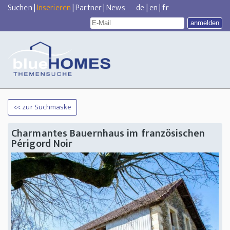
Suchen
|
Inserieren
|
Partner
|
News
de
|
en
|
fr
<< zur Suchmaske
Charmantes Bauernhaus im französischen
Périgord Noir