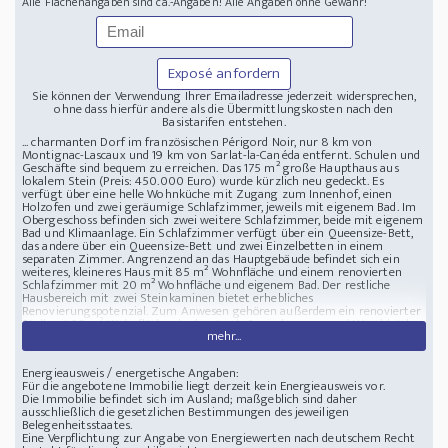
Alle Flächenangaben sind ca.-Angaben! Alle Angaben ohne Gewähr!
Exposé anfordern
Sie können der Verwendung Ihrer Emailadresse jederzeit widersprechen,
ohne dass hierfür andere als die Übermittlungskosten nach den
Basistarifen entstehen.
... charmanten Dorf im französischen Périgord Noir, nur 8 km von
Montignac-Lascaux und 19 km von Sarlat-la-Canéda entfernt. Schulen und
Geschäfte sind bequem zu erreichen. Das 175 m² große Haupthaus aus
lokalem Stein (Preis: 450.000 Euro) wurde kürzlich neu gedeckt. Es
verfügt über eine helle Wohnküche mit Zugang zum Innenhof, einen
Holzofen und zwei geräumige Schlafzimmer, jeweils mit eigenem Bad. Im
Obergeschoss befinden sich zwei weitere Schlafzimmer, beide mit eigenem
Bad und Klimaanlage. Ein Schlafzimmer verfügt über ein Queensize-Bett,
das andere über ein Queensize-Bett und zwei Einzelbetten in einem
separaten Zimmer. Angrenzend an das Hauptgebäude befindet sich ein
weiteres, kleineres Haus mit 85 m² Wohnfläche und einem renovierten
Schlafzimmer mit 20 m² Wohnfläche und eigenem Bad. Der restliche
Hausbereich mit zwei Steinkaminen bietet erhebliches
Renovierungspotenzial. Zum Anwesen gehören außerdem ein renovierter
Stall mit 25 m² Wohnfläche, der heute als Speisekammer und Waschküche
mehr...
dient, sowie eine traditionelle Tabak-Trockenscheune mit 70 m²
Wohnfläche, die renovierungsbedürftig ist. Das gepflegte und landschaftlich
gestaltete Anwesen bietet zudem die Möglichkeit, einen Swimmingpool zu
Energieausweis / energetische Angaben:
errichten. Dieses charmante und authentische alte Bauernhaus liegt
Für die angebotene Immobilie liegt derzeit kein Energieausweis vor.
verkehrsgünstig in der Nähe der wichtigsten Sehenswürdigkeiten der
Die Immobilie befindet sich im Ausland; maßgeblich sind daher
Region, eingebettet zwischen den Tälern der Vézère und der Dordogne.
ausschließlich die gesetzlichen Bestimmungen des jeweiligen
Das seit 2011 als BandB geführte Anwesen ist ein profitables Unternehmen.
Belegenheitsstaates.
Charmantes Bauernhaus im französischen Périgord Noir
Eine Verpflichtung zur Angabe von Energiewerten nach deutschem Recht