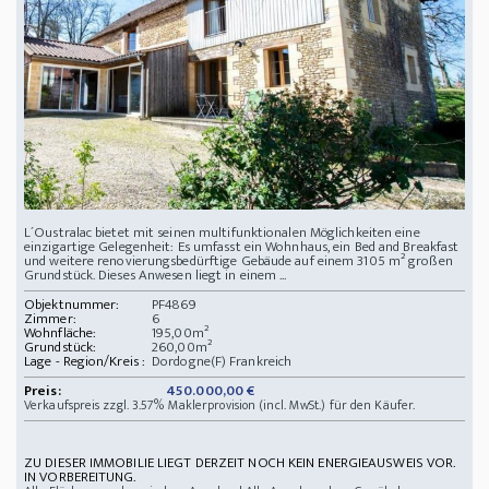
L´Oustralac bietet mit seinen multifunktionalen Möglichkeiten eine
einzigartige Gelegenheit: Es umfasst ein Wohnhaus, ein Bed and Breakfast
und weitere renovierungsbedürftige Gebäude auf einem 3105 m² großen
Grundstück. Dieses Anwesen liegt in einem ...
Objektnummer:
PF4869
Zimmer:
6
Wohnfläche:
195,00m²
Grundstück:
260,00m²
Lage - Region/Kreis :
Dordogne(F) Frankreich
Preis:
450.000,00 €
Verkaufspreis zzgl. 3.57% Maklerprovision (incl. MwSt.) für den Käufer.
ZU DIESER IMMOBILIE LIEGT DERZEIT NOCH KEIN ENERGIEAUSWEIS VOR.
IN VORBEREITUNG.