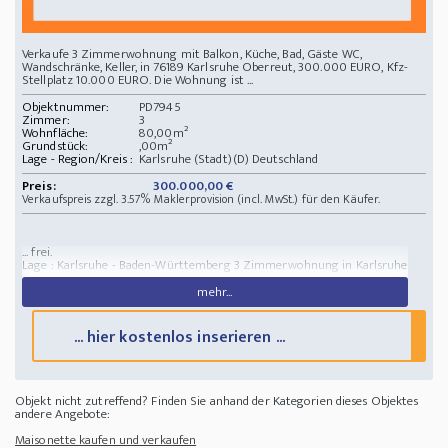
Verkaufe 3 Zimmerwohnung mit Balkon, Küche, Bad, Gäste WC,
Wandschränke, Keller, in 76189 Karlsruhe Oberreut, 300.000 EURO, Kfz-
Stellplatz 10.000 EURO. Die Wohnung ist ...
Objektnummer:
PD7945
Zimmer:
3
Wohnfläche:
80,00m²
Grundstück:
,00m²
Lage - Region/Kreis :
Karlsruhe (Stadt)(D) Deutschland
Preis:
300.000,00 €
Verkaufspreis zzgl. 3.57% Maklerprovision (incl. MwSt.) für den Käufer.
... frei.
Lage : Karlsruhe - Baden-Württemberg
3 Zimmerwohnung in Karlsruhe
mehr...
... hier kostenlos inserieren ...
Objekt nicht zutreffend? Finden Sie anhand der Kategorien dieses Objektes
andere Angebote:
Maisonette kaufen und verkaufen