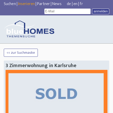
Suchen
|
Inserieren
|
Partner
|
News
de
|
en
|
fr
<< zur Suchmaske
3 Zimmerwohnung in Karlsruhe