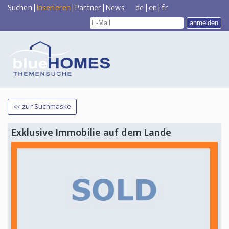
Suchen
|
Inserieren
|
Partner
|
News
de
|
en
|
fr
<< zur Suchmaske
Exklusive Immobilie auf dem Lande