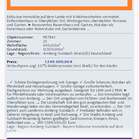
Exklusive Immobilie auf dem Lande mit 6 Wohneinheiten vermietet.
Einfamilienhaus in Oberpfälzer Stil, Wintergarten, überdachter Terrasse
und Garten. ➤ Renoviertes Bauernhaus mit Garten, Nutzbar als
Ferienhaus oder Reiterstube mit Gartenbetrieb. ...
Objektnummer:
PD7941
Zimmer:
25
Wohnfläche:
450,00m²
Grundstück:
12.300,00m²
Lage - Region/Kreis :
Amberg-Sulzbach (Kreis)(D) Deutschland
Preis:
1.599.000,00 €
Verkaufspreis zzgl. 3.57% Maklerprovision (incl. MwSt.) für den Käufer.
... ✓ Schöne Einliegerwohnung mit Garage. ✓ Große Scheune, Nutzbar als
Pferdestall und Heuschuppen. ✓ Große Garage vollunterkellert,
Dachgeschoss zur Wohnung ausgebaut. Geeignet für LKW und 2 PKW. ➤
für Pferdefreunde oder Interessenten zu verkaufen. → Die Immobilie liegt
südlich von Amberg. → Der Ort umgeben von Fichten- und Buchenwald im
Oberpfälzer Jura. → Die Landschaft mit den gut ausgebauten Rad- und
Wanderwege laden ein das Gemeindegebiet Kastl, zu erkunden. → Der Ort
gehört zum Landkreis Amberg-Sulzbach. ✓ Freibäder befinden sich in
näherer Umgebung in Kastl und Ilschwang. ✓ Die Städte Amberg und
Sulzbach-Rosenberg bieten gepflegte Gastronomie, Kneipen, Kinos,
Hallenbad usw. → VKP. 1.599.000,00 Euro
Lage : Region Amberg-Sulzbach - Bayern
Exklusive Immobilie auf dem
Lande