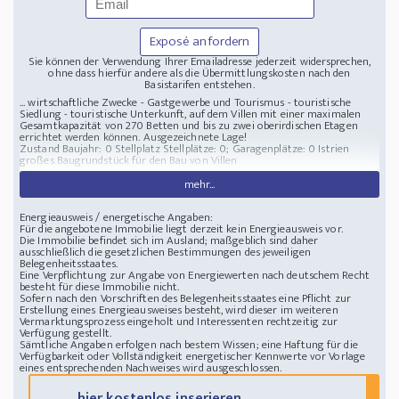
Exposé anfordern
Sie können der Verwendung Ihrer Emailadresse jederzeit widersprechen,
ohne dass hierfür andere als die Übermittlungskosten nach den
Basistarifen entstehen.
... wirtschaftliche Zwecke - Gastgewerbe und Tourismus - touristische
Siedlung - touristische Unterkunft, auf dem Villen mit einer maximalen
Gesamtkapazität von 270 Betten und bis zu zwei oberirdischen Etagen
errichtet werden können. Ausgezeichnete Lage!
Zustand Baujahr: 0
Stellplatz Stellplätze: 0; Garagenplätze: 0
Istrien
großes Baugrundstück für den Bau von Villen
mehr...
Energieausweis / energetische Angaben:
Für die angebotene Immobilie liegt derzeit kein Energieausweis vor.
Die Immobilie befindet sich im Ausland; maßgeblich sind daher
ausschließlich die gesetzlichen Bestimmungen des jeweiligen
Belegenheitsstaates.
Eine Verpflichtung zur Angabe von Energiewerten nach deutschem Recht
besteht für diese Immobilie nicht.
Sofern nach den Vorschriften des Belegenheitsstaates eine Pflicht zur
Erstellung eines Energieausweises besteht, wird dieser im weiteren
Vermarktungsprozess eingeholt und Interessenten rechtzeitig zur
Verfügung gestellt.
Sämtliche Angaben erfolgen nach bestem Wissen; eine Haftung für die
Verfügbarkeit oder Vollständigkeit energetischer Kennwerte vor Vorlage
eines entsprechenden Nachweises wird ausgeschlossen.
... hier kostenlos inserieren ...