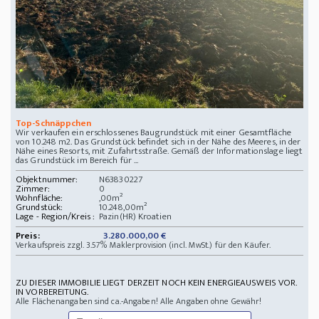
Top-Schnäppchen
Wir verkaufen ein erschlossenes Baugrundstück mit einer Gesamtfläche
von 10.248 m2. Das Grundstück befindet sich in der Nähe des Meeres, in der
Nähe eines Resorts, mit Zufahrtsstraße. Gemäß der Informationslage liegt
das Grundstück im Bereich für ...
Objektnummer:
N63830227
Zimmer:
0
Wohnfläche:
,00m²
Grundstück:
10.248,00m²
Lage - Region/Kreis :
Pazin(HR) Kroatien
Preis:
3.280.000,00 €
Verkaufspreis zzgl. 3.57% Maklerprovision (incl. MwSt.) für den Käufer.
ZU DIESER IMMOBILIE LIEGT DERZEIT NOCH KEIN ENERGIEAUSWEIS VOR.
IN VORBEREITUNG.
Alle Flächenangaben sind ca.-Angaben! Alle Angaben ohne Gewähr!