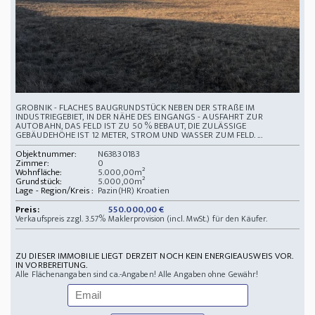
GROBNIK - FLACHES BAUGRUNDSTÜCK NEBEN DER STRAßE IM
INDUSTRIEGEBIET, IN DER NÄHE DES EINGANGS - AUSFAHRT ZUR
AUTOBAHN, DAS FELD IST ZU 50 % BEBAUT, DIE ZULÄSSIGE
GEBÄUDEHÖHE IST 12 METER, STROM UND WASSER ZUM FELD. ...
Objektnummer:
N63830183
Zimmer:
0
Wohnfläche:
5.000,00m²
Grundstück:
5.000,00m²
Lage - Region/Kreis :
Pazin(HR) Kroatien
Preis:
550.000,00 €
Verkaufspreis zzgl. 3.57% Maklerprovision (incl. MwSt.) für den Käufer.
ZU DIESER IMMOBILIE LIEGT DERZEIT NOCH KEIN ENERGIEAUSWEIS VOR.
IN VORBEREITUNG.
Alle Flächenangaben sind ca.-Angaben! Alle Angaben ohne Gewähr!