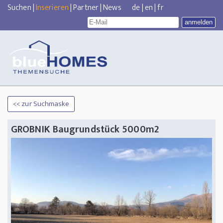
Suchen
|
Inserieren
|
Partner
|
News
de
|
en
|
fr
<< zur Suchmaske
GROBNIK Baugrundstück 5000m2