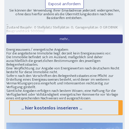
Exposé anfordern
Sie können der Verwendung Ihrer Emailadresse jederzeit widersprechen,
ohne dass hierfür andere als die Übermittlungskosten nach den
Basistarifen entstehen.
...
Zustand Baujahr: 0
Stellplatz Stellplätze: 0; Garagenplätze: 0
GROBNIK
Baugrundstück 5000m2
mehr...
Energieausweis / energetische Angaben:
Für die angebotene Immobilie liegt derzeit kein Energieausweis vor.
Die Immobilie befindet sich im Ausland; maßgeblich sind daher
ausschließlich die gesetzlichen Bestimmungen des jeweiligen
Belegenheitsstaates.
Eine Verpflichtung zur Angabe von Energiewerten nach deutschem Recht
besteht für diese Immobilie nicht.
Sofern nach den Vorschriften des Belegenheitsstaates eine Pflicht zur
Erstellung eines Energieausweises besteht, wird dieser im weiteren
Vermarktungsprozess eingeholt und Interessenten rechtzeitig zur
Verfügung gestellt.
Sämtliche Angaben erfolgen nach bestem Wissen; eine Haftung für die
Verfügbarkeit oder Vollständigkeit energetischer Kennwerte vor Vorlage
eines entsprechenden Nachweises wird ausgeschlossen.
... hier kostenlos inserieren ...