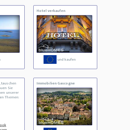
Hotel verkaufen
a
und kaufen
, tauschen
Immobilien Gascogne
auen Sie
inen unserer
den Themen:
book
gram