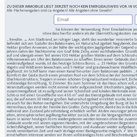
ZU DIESER IMMOBILIE LIEGT DERZEIT NOCH KEIN ENERGIEAUSWEIS VOR. IN V
Alle Flächenangaben sind ca.-Angaben! Alle Angaben ohne Gewähr!
Sie können der Verwendung Ihrer Emailadresse je
ohne dass hierfür andere als die Übermittlungskosten nac
... Rendite. → Am Stadtrand, an ruhiger Lage, steht das wunderbar renovierte Sc
befindet sich am Südufer des Balatonsees, im Naturschutzgebiet Nagyberek, das
Hektar großen Anwesen, in der Nähe der wichtigsten Jagdgebiete der Gegend u
Jahren nahm der Nachkomme von Graf Béla Zichy, einer wohlhabenden Grundbesi
auf und übergab einen Teil seines 100 Hektar großen Waldes auf dem Schlosshüg
Villenanwesen am Ufer des Balatonssees zu schaffen. Eines seiner Gebäude, das 
wiederaufgebaut wurde, ist das heutige Schloss Boros. → 25 Hektar des Grunds
Vögeln und Wildtieren bewachsen, und 5 Hektar sind grasbewachsene Waldfläc
gepflanzt. Im Schilf kann man einen Kanal hinunter zum Balatonsee paddeln ... 
Komfort der Gäste durch einen privaten Pool vor dem Schloss bei der Sommer
(Dachkonstruktion, Treppen in einen schönen Originalzustand restauriert, Eic
vollständige Einrichtung, 12 Zimmer. Bis zum Sommer ist das Haus schon voll,
Veranstaltungen werden nicht einmal mehr aufgezeichnet (Hochzeiten, Jagden,
zusammengefasst ist es aufgrund seiner Schönheit und lokalen Merkmale eine P
Schloss mit einer Grundfläche von 450 m² und das Dienstgebäude mit einer Gr
aus, die auf einem 30 Hektar großen Naturschutzgebiet errichtet wurde, konnte
als auch für das Reiten nachgehen. Die unberührte Umgebung der Burg ist bis 
Herrenhaus, das einst der Familie des Grafen Zichy gehörte, diente bis in die 80
während sein Zustand jahrzehntelang erheblich verfiel. Ab den neunziger Jahren
alten, atmosphärischen Jagdburgcharakter zurück, der an die Vergangenheit er
kaum in seiner heutigen Form wiedergeboren werden können ohne die zusamme
Gebäude wurde mit seinen eigenen Händen, mit der ungebrochenen Begeisteru
Arbeitsfähigkeit, seiner fachlichen Kompetenz und Ausdauer wieder aufgebaut. 
vorab vereinbarten Zeit und nach Vorlage einer Bankgarantie möglich. ✓ Wir f
ernsthaftem Interesse senden wir Ihnen vollständiges Foto und Beschreibungsm