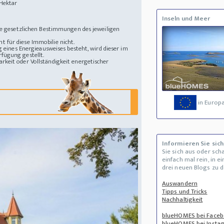
Hektar
Inseln und Meer
die gesetzlichen Bestimmungen des jeweiligen
 für diese Immobilie nicht.
g eines Energieausweises besteht, wird dieser im
fügung gestellt.
rkeit oder Vollständigkeit energetischer
in Europ
Informieren Sie sich
Sie sich aus oder sch
einfach mal rein, in e
drei neuen Blogs zu 
Auswandern
Tipps und Tricks
Nachhaltigkeit
blueHOMES bei Face
blueHOMES bei Insta