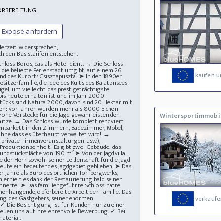
ORBEREITUNG.
Exposé anfordern
derzeit widersprechen,
h den Basistarifen entstehen.
hloss Boros, das als Hotel dient. → Die Schloss
 die beliebte Ferienstadt umgibt, auf einem 26
kaufen u
nd des Kurorts Csisztapuszta. ➤ In den 1890er
tzerfamilie, die Idee des Kults des Balatonsees
el, um vielleicht das prestigeträchtigste
bis heute erhalten ist und im Jahr 2000
tücks sind Natura 2000, davon sind 20 Hektar mit
hen; vor Jahren wurden mehr als 8000 Eichen
Hohe Verstecke für die Jagd gewährleisten den
Wintersportimmobil
hitze. → Das Schloss wurde komplett renoviert
henparkett in den Zimmern, Badezimmer, Möbel,
 ohne dass es überhaupt verwaltet wird! →
 private Firmenveranstaltungen usw.),
roduktionseinheit! Es gibt zwei Gebäude: das
undstücksfläche von 190 m² ➤ Von der Jagdvilla
 der Herr sowohl seiner Leidenschaft für die Jagd
heute ein bedeutendes Jagdgebiet geblieben. ➤ Das
er Jahre als Büro des örtlichen Torfbergwerks,
 erhielt es dank der Restaurierung bald seinen
innerte. ➤ Das familiengeführte Schloss hätte
nhängende, opferbereite Arbeit der Familie. Das
ng des Gastgebers, seiner enormen
verkaufe
✓ Die Besichtigung ist für Kunden nur zu einer
reuen uns auf Ihre ehrenvolle Bewerbung. ✓ Bei
aterial.