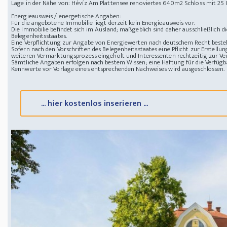
Lage in der Nähe von: Hévíz
Am Plattensee renoviertes 640m2 Schloss mit 25 
Energieausweis / energetische Angaben:
Für die angebotene Immobilie liegt derzeit kein Energieausweis vor.
Die Immobilie befindet sich im Ausland; maßgeblich sind daher ausschließlich 
Belegenheitsstaates.
Eine Verpflichtung zur Angabe von Energiewerten nach deutschem Recht besteht
Sofern nach den Vorschriften des Belegenheitsstaates eine Pflicht zur Erstellun
weiteren Vermarktungsprozess eingeholt und Interessenten rechtzeitig zur Ver
Sämtliche Angaben erfolgen nach bestem Wissen; eine Haftung für die Verfügba
Kennwerte vor Vorlage eines entsprechenden Nachweises wird ausgeschlossen.
... hier kostenlos inserieren ...