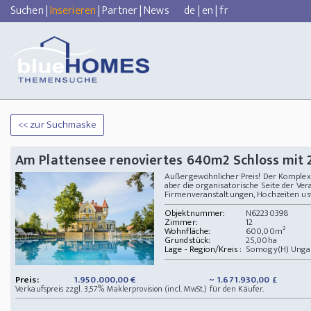
Suchen
|
Inserieren
|
Partner
|
News
de
|
en
|
fr
<< zur Suchmaske
Am Plattensee renoviertes 640m2 Schloss mit 
Außergewöhnlicher Preis! Der Komplex i
aber die organisatorische Seite der Ver
Firmenveranstaltungen, Hochzeiten usw.)
Objektnummer:
N62230398
Zimmer:
12
Wohnfläche:
600,00m²
Grundstück:
25,00ha
Lage - Region/Kreis :
Somogy(H) Unga
Preis:
1.950.000,00 €
~ 1.671.930,00 £
Verkaufspreis zzgl. 3,57% Maklerprovision (incl. MwSt.) für den Käufer.