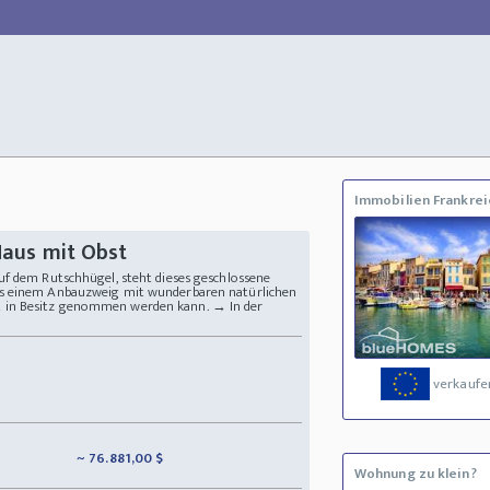
Immobilien Frankrei
aus mit Obst
uf dem Rutschhügel, steht dieses geschlossene
us einem Anbauzweig mit wunderbaren natürlichen
in Besitz genommen werden kann. → In der
verkaufe
~ 76.881,00 $
Wohnung zu klein?