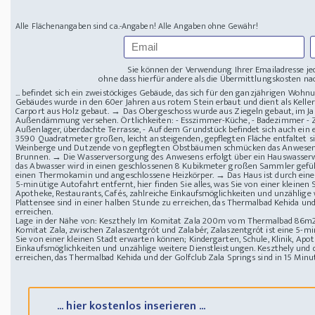
Alle Flächenangaben sind ca.-Angaben! Alle Angaben ohne Gewähr!
Sie können der Verwendung Ihrer Emailadresse je
ohne dass hierfür andere als die Übermittlungskosten nac
... befindet sich ein zweistöckiges Gebäude, das sich für den ganzjährigen Wo
Gebäudes wurde in den 60er Jahren aus rotem Stein erbaut und dient als Kell
Carport aus Holz gebaut. → Das Obergeschoss wurde aus Ziegeln gebaut, im Ja
Außendämmung versehen. Örtlichkeiten: - Esszimmer-Küche, - Badezimmer - Zi
Außenlager, überdachte Terrasse, - Auf dem Grundstück befindet sich auch ein 
3590 Quadratmeter großen, leicht ansteigenden, gepflegten Fläche entfaltet si
Weinberge und Dutzende von gepflegten Obstbäumen schmücken das Anwesen. V
Brunnen. → Die Wasserversorgung des Anwesens erfolgt über ein Hauswasserwe
das Abwasser wird in einen geschlossenen 8 Kubikmeter großen Sammler gefüll
einen Thermokamin und angeschlossene Heizkörper. → Das Haus ist durch eine
5-minütige Autofahrt entfernt, hier finden Sie alles, was Sie von einer kleinen 
Apotheke, Restaurants, Cafés, zahlreiche Einkaufsmöglichkeiten und unzählige
Plattensee sind in einer halben Stunde zu erreichen, das Thermalbad Kehida und
erreichen.
Lage in der Nähe von: Keszthely
Im Komitat Zala 200m vom Thermalbad 86m2
Komitat Zala, zwischen Zalaszentgrót und Zalabér, Zalaszentgrót ist eine 5-minü
Sie von einer kleinen Stadt erwarten können; Kindergarten, Schule, Klinik, Apot
Einkaufsmöglichkeiten und unzählige weitere Dienstleistungen. Keszthely und d
erreichen, das Thermalbad Kehida und der Golfclub Zala Springs sind in 15 Minu
... hier kostenlos inserieren ...