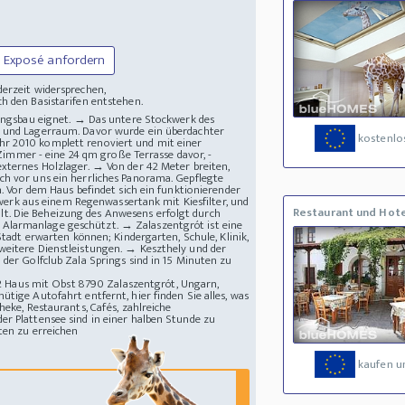
Exposé anfordern
derzeit widersprechen,
h den Basistarifen entstehen.
hnungsbau eignet. → Das untere Stockwerk des
er und Lagerraum. Davor wurde ein überdachter
kostenlos
hr 2010 komplett renoviert und mit einer
mmer - eine 24 qm große Terrasse davor, -
externes Holzlager. → Von der 42 Meter breiten,
ch vor uns ein herrliches Panorama. Gepflegte
or dem Haus befindet sich ein funktionierender
rk aus einem Regenwassertank mit Kiesfilter, und
Restaurant und Hote
t. Die Beheizung des Anwesens erfolgt durch
 Alarmanlage geschützt. → Zalaszentgrót ist eine
Stadt erwarten können; Kindergarten, Schule, Klinik,
 weitere Dienstleistungen. → Keszthely und der
 der Golfclub Zala Springs sind in 15 Minuten zu
 Haus mit Obst
8790 Zalaszentgrót, Ungarn,
tige Autofahrt entfernt, hier finden Sie alles, was
heke, Restaurants, Cafés, zahlreiche
er Plattensee sind in einer halben Stunde zu
ten zu erreichen
kaufen u