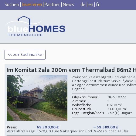
Suchen
|
Inserieren
|
Partner
|
News
de
|
en
|
fr
<< zur Suchmaske
Im Komitat Zala 200m vom Thermalbad 86m2 H
Zwischen Zalaszentgrót und Zalabér, a
Gartengrundstück zum Verkauf, das a
Anlagen entnommen wurde und sofort 
Gegend ...
Objektnummer:
N62230227
Zimmer:
1
Wohnfläche:
86,00m²
Grundstück:
3.600,00m²
Lage - Region/Kreis :
Zala(H) Ungarn
Preis:
69.500,00 €
~ 59.589,00 £
Verkaufspreis zzgl. 3.570,00 Euro Maklerprovision (incl. MwSt.) für den Käufer.