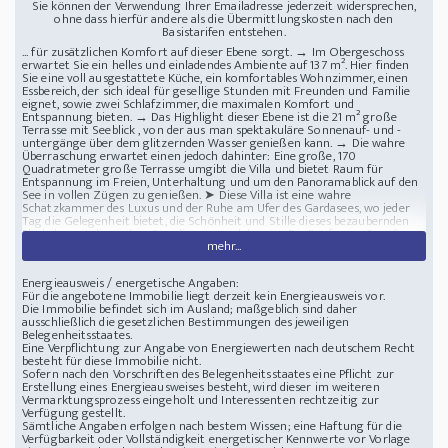
Sie können der Verwendung Ihrer Emailadresse jederzeit widersprechen,
ohne dass hierfür andere als die Übermittlungskosten nach den
Basistarifen entstehen.
... für zusätzlichen Komfort auf dieser Ebene sorgt. → Im Obergeschoss
erwartet Sie ein helles und einladendes Ambiente auf 137 m². Hier finden
Sie eine voll ausgestattete Küche, ein komfortables Wohnzimmer, einen
Essbereich, der sich ideal für gesellige Stunden mit Freunden und Familie
eignet, sowie zwei Schlafzimmer, die maximalen Komfort und
Entspannung bieten. → Das Highlight dieser Ebene ist die 21 m² große
Terrasse mit Seeblick , von der aus man spektakuläre Sonnenauf- und -
untergänge über dem glitzernden Wasser genießen kann. → Die wahre
Überraschung erwartet einen jedoch dahinter: Eine große, 170
Quadratmeter große Terrasse umgibt die Villa und bietet Raum für
Entspannung im Freien, Unterhaltung und um den Panoramablick auf den
See in vollen Zügen zu genießen. ➤ Diese Villa ist eine wahre
Schatzkammer des Luxus und der Ruhe am Ufer des Gardasees, wo jeder
Tag die Gelegenheit bietet, die Schönheit und Stille dieses bezaubernden
Fleckchens italienischen Paradieses zu erleben. → Die Dörfer am Seeufer,
mehr...
wie Sirmione, Malcesine und Riva del Garda, sind wahre Schätze der
Geschichte und Kultur mit mittelalterlichen Burgen, alten Kirchen und
Kopfsteinpflastergassen, die Geschichten vergangener Zeiten erzählen.
Energieausweis / energetische Angaben:
Lage : Gardasee - Region Brescia - Italien
Prestigeträchtige Villa direkt am
Für die angebotene Immobilie liegt derzeit kein Energieausweis vor.
Seeufer
Die Immobilie befindet sich im Ausland; maßgeblich sind daher
ausschließlich die gesetzlichen Bestimmungen des jeweiligen
Belegenheitsstaates.
Eine Verpflichtung zur Angabe von Energiewerten nach deutschem Recht
besteht für diese Immobilie nicht.
Sofern nach den Vorschriften des Belegenheitsstaates eine Pflicht zur
Erstellung eines Energieausweises besteht, wird dieser im weiteren
Vermarktungsprozess eingeholt und Interessenten rechtzeitig zur
Verfügung gestellt.
Sämtliche Angaben erfolgen nach bestem Wissen; eine Haftung für die
Verfügbarkeit oder Vollständigkeit energetischer Kennwerte vor Vorlage