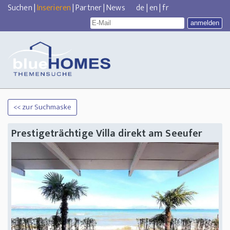
Suchen
|
Inserieren
|
Partner
|
News
de
|
en
|
fr
<< zur Suchmaske
Prestigeträchtige Villa direkt am Seeufer