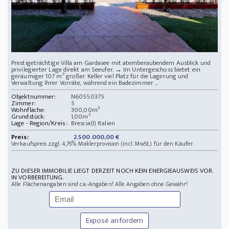
Prestigeträchtige Villa am Gardasee mit atemberaubendem Ausblick und
privilegierter Lage direkt am Seeufer. → Im Untergeschoss bietet ein
geräumiger 107 m² großer Keller viel Platz für die Lagerung und
Verwaltung Ihrer Vorräte, während ein Badezimmer ...
Objektnummer:
N60550375
Zimmer:
5
Wohnfläche:
300,00m²
Grundstück:
1,00m²
Lage - Region/Kreis :
Brescia(I) Italien
Preis:
2.500.000,00 €
Verkaufspreis zzgl. 4,76% Maklerprovision (incl. MwSt.) für den Käufer.
ZU DIESER IMMOBILIE LIEGT DERZEIT NOCH KEIN ENERGIEAUSWEIS VOR.
IN VORBEREITUNG.
Alle Flächenangaben sind ca.-Angaben! Alle Angaben ohne Gewähr!
Exposé anfordern