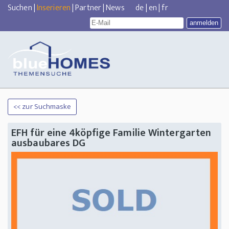
Suchen
|
Inserieren
|
Partner
|
News
de
|
en
|
fr
<< zur Suchmaske
EFH für eine 4köpfige Familie Wintergarten
ausbaubares DG