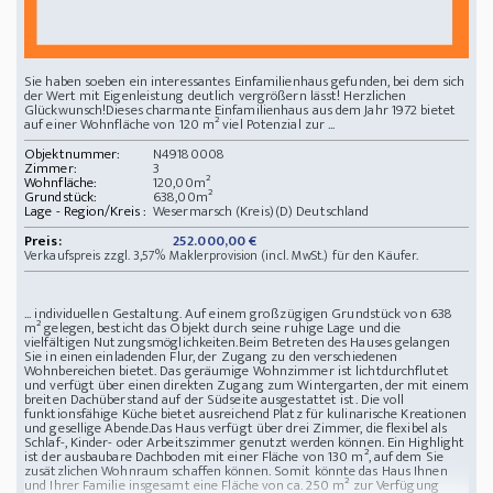
Sie haben soeben ein interessantes Einfamilienhaus gefunden, bei dem sich
der Wert mit Eigenleistung deutlich vergrößern lässt! Herzlichen
Glückwunsch!Dieses charmante Einfamilienhaus aus dem Jahr 1972 bietet
auf einer Wohnfläche von 120 m² viel Potenzial zur ...
Objektnummer:
N49180008
Zimmer:
3
Wohnfläche:
120,00m²
Grundstück:
638,00m²
Lage - Region/Kreis :
Wesermarsch (Kreis)(D) Deutschland
Preis:
252.000,00 €
Verkaufspreis zzgl. 3,57% Maklerprovision (incl. MwSt.) für den Käufer.
... individuellen Gestaltung. Auf einem großzügigen Grundstück von 638
m² gelegen, besticht das Objekt durch seine ruhige Lage und die
vielfältigen Nutzungsmöglichkeiten.Beim Betreten des Hauses gelangen
Sie in einen einladenden Flur, der Zugang zu den verschiedenen
Wohnbereichen bietet. Das geräumige Wohnzimmer ist lichtdurchflutet
und verfügt über einen direkten Zugang zum Wintergarten, der mit einem
breiten Dachüberstand auf der Südseite ausgestattet ist. Die voll
funktionsfähige Küche bietet ausreichend Platz für kulinarische Kreationen
und gesellige Abende.Das Haus verfügt über drei Zimmer, die flexibel als
Schlaf-, Kinder- oder Arbeitszimmer genutzt werden können. Ein Highlight
ist der ausbaubare Dachboden mit einer Fläche von 130 m², auf dem Sie
zusätzlichen Wohnraum schaffen können. Somit könnte das Haus Ihnen
und Ihrer Familie insgesamt eine Fläche von ca. 250 m² zur Verfügung