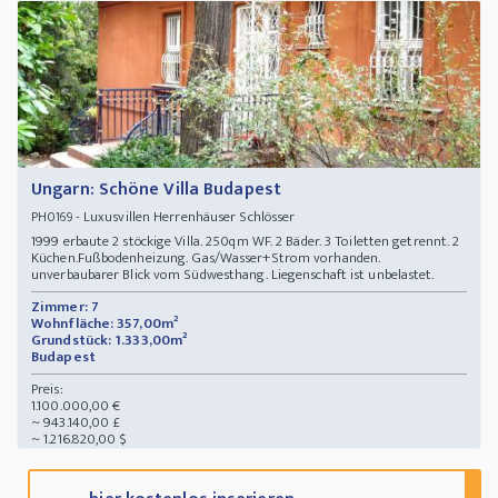
Ungarn: Schöne Villa Budapest
- Luxusvillen Herrenhäuser Schlösser
PH0169
1999 erbaute 2 stöckige Villa. 250qm WF. 2 Bäder. 3 Toiletten getrennt. 2
Küchen.Fußbodenheizung. Gas/Wasser+Strom vorhanden.
unverbaubarer Blick vom Südwesthang. Liegenschaft ist unbelastet.
Zimmer: 7
Wohnfläche: 357,00m²
Grundstück: 1.333,00m²
Budapest
Preis:
1.100.000,00 €
~ 943.140,00 £
~ 1.216.820,00 $