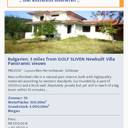
... hier kostenlos inserieren ...
Bulgarien: 3 miles from GOLF SLIVEN Newbuilt Villa
Panoramic vieuws
- Luxusvillen Herrenhäuser Schlösser
PBG0067
New unfinished villa in a natural parc reserve, built with highquality
materials according to western standards. Surrounded by a yard of
3000m2 and a brick wall. Absolutely private but yet still in reach of a big
town within 10 minutes. ...
Zimmer: 10
Wohnfläche: 350,00m²
Grundstück: 3.000,00m²
Burgas
Preis:
99.500,00 €
~ 85.311,00 £