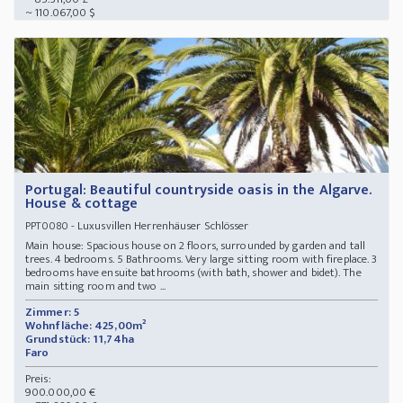
~ 110.067,00 $
Portugal: Beautiful countryside oasis in the Algarve.
House & cottage
- Luxusvillen Herrenhäuser Schlösser
PPT0080
Main house: Spacious house on 2 floors, surrounded by garden and tall
trees. 4 bedrooms. 5 Bathrooms. Very large sitting room with fireplace. 3
bedrooms have ensuite bathrooms (with bath, shower and bidet). The
main sitting room and two ...
Zimmer: 5
Wohnfläche: 425,00m²
Grundstück: 11,74ha
Faro
Preis:
900.000,00 €