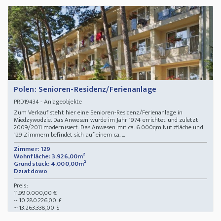
Polen: Senioren-Residenz/Ferienanlage
- Anlageobjekte
PRD19434
Zum Verkauf steht hier eine Senioren-Residenz/Ferienanlage in
Miedzywodzie. Das Anwesen wurde im Jahr 1974 errichtet und zuletzt
2009/2011 modernisiert. Das Anwesen mit ca. 6.000qm Nutzfläche und
129 Zimmern befindet sich auf einem ca. ...
Zimmer: 129
Wohnfläche: 3.926,00m²
Grundstück: 4.000,00m²
Dziatdowo
Preis:
11.990.000,00 €
~ 10.280.226,00 £
~ 13.263.338,00 $