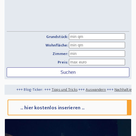
Grundstück:
Wohnfläche:
Zimmer:
Preis:
+++ Blog-Ticker: +++
Tipps und Tricks
+++
Auswandern
+++
Nachhaltigkeit
+++
A
... hier kostenlos inserieren ...