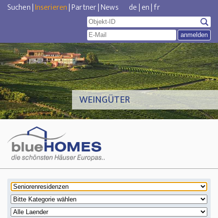
Suchen
|
Inserieren
|
Partner
|
News
de
|
en
|
fr
WEINGÜTER