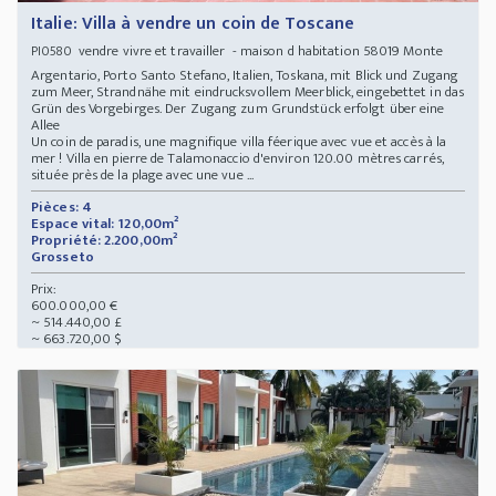
Italie: Villa à vendre un coin de Toscane
vendre vivre et travailler - maison d habitation 58019 Monte
PI0580
Argentario, Porto Santo Stefano, Italien, Toskana, mit Blick und Zugang
zum Meer, Strandnähe mit eindrucksvollem Meerblick, eingebettet in das
Grün des Vorgebirges. Der Zugang zum Grundstück erfolgt über eine
Allee
Un coin de paradis, une magnifique villa féerique avec vue et accès à la
mer ! Villa en pierre de Talamonaccio d'environ 120.00 mètres carrés,
située près de la plage avec une vue ...
Pièces: 4
Espace vital: 120,00m²
Propriété: 2.200,00m²
Grosseto
Prix:
600.000,00 €
~ 514.440,00 £
~ 663.720,00 $