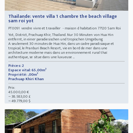
Thailande: vente villa 1 chambre the beach village
sam roi yot
vendre vivre et travailler - maison d habitation 77120 Sam Roi
PT0091
Yot, District, Prachuap Khir, Thailand. Nur 30 Minuten von Hua Hin
entfernt, in einer paradiesischen und tropischen Umgebung
A seulement 30 minutes de Hua Hin, dans un cadre paradisiaque et
tropical, le Pranburi Beach Resort, vie en bord de mer dans une
architecture moderne mais dans un environnement rural thaï
authentique, se situe dans une luxueuse ...
Pièces: 2
Espace vital: 65,00m²
Propriété: ,00m²
Prachuap Khiri Khan
Prix:
45.000,00 €
~ 38.583,00 £
~ 49.779,00 $