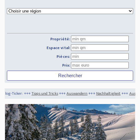
Propriété:
Espace vital:
Pièces:
Prix:
ipps und Tricks
+++
Auswandern
+++
Nachhaltigkeit
+++
Auswandern nach Mauritiu