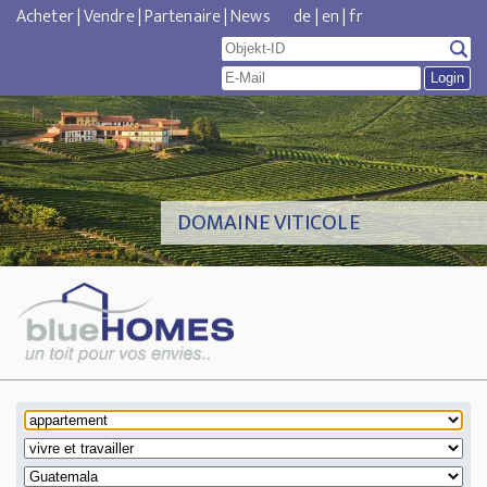
Acheter
|
Vendre
|
Partenaire
|
News
de
|
en
|
fr
DOMAINE VITICOLE