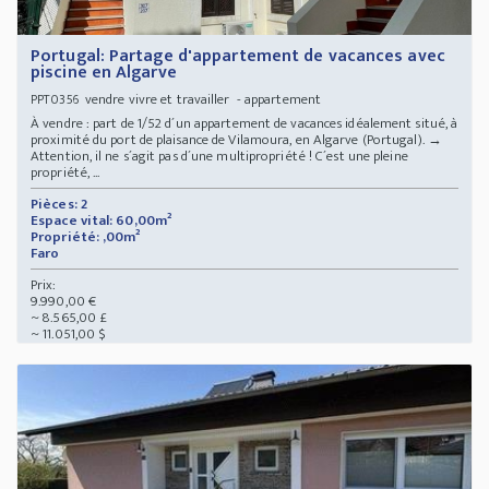
Portugal: Partage d'appartement de vacances avec
piscine en Algarve
vendre vivre et travailler - appartement
PPT0356
À vendre : part de 1/52 d´un appartement de vacances idéalement situé, à
proximité du port de plaisance de Vilamoura, en Algarve (Portugal). →
Attention, il ne s´agit pas d´une multipropriété ! C´est une pleine
propriété, ...
Pièces: 2
Espace vital: 60,00m²
Propriété: ,00m²
Faro
Prix:
9.990,00 €
~ 8.565,00 £
~ 11.051,00 $