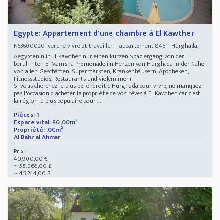
Egypte: Appartement d'une chambre à El Kawther
vendre vivre et travailler - appartement 84511 Hurghada,
N63600020
Aegyptenin in El Kawther, nur einen kurzen Spaziergang von der
berühmten El Mamsha Promenade im Herzen von Hurghada in der Nähe
von allen Geschäften, Supermärkten, Krankenhäusern, Apotheken,
Fitnessstudios, Restaurants und vielem mehr
Si vous cherchez le plus bel endroit d'Hurghada pour vivre, ne manquez
pas l'occasion d'acheter la propriété de vos rêves à El Kawther, car c'est
la région la plus populaire pour ...
Pièces: 1
Espace vital: 90,00m²
Propriété: ,00m²
Al Bahr al Ahmar
Prix:
40.900,00 €
~ 35.068,00 £
~ 45.244,00 $