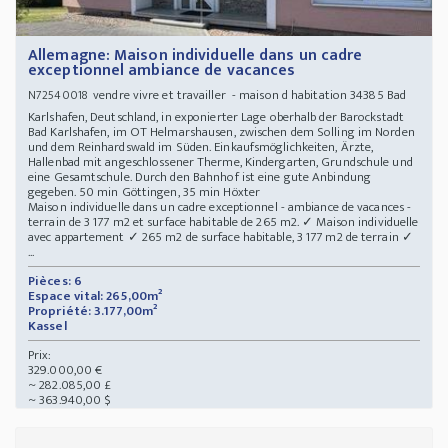
Allemagne: Maison individuelle dans un cadre
exceptionnel ambiance de vacances
vendre vivre et travailler - maison d habitation 34385 Bad
N72540018
Karlshafen, Deutschland, in exponierter Lage oberhalb der Barockstadt
Bad Karlshafen, im OT Helmarshausen, zwischen dem Solling im Norden
und dem Reinhardswald im Süden. Einkaufsmöglichkeiten, Ärzte,
Hallenbad mit angeschlossener Therme, Kindergarten, Grundschule und
eine Gesamtschule. Durch den Bahnhof ist eine gute Anbindung
gegeben. 50 min Göttingen, 35 min Höxter
Maison individuelle dans un cadre exceptionnel - ambiance de vacances -
terrain de 3 177 m2 et surface habitable de 265 m2. ✓ Maison individuelle
avec appartement ✓ 265 m2 de surface habitable, 3 177 m2 de terrain ✓
...
Pièces: 6
Espace vital: 265,00m²
Propriété: 3.177,00m²
Kassel
Prix:
329.000,00 €
~ 282.085,00 £
~ 363.940,00 $