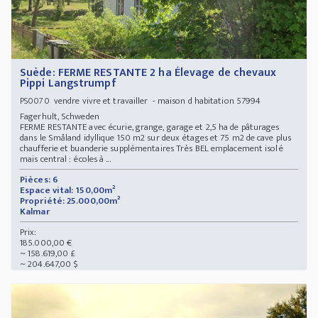
Suède: FERME RESTANTE 2 ha Élevage de chevaux
Pippi Langstrumpf
vendre vivre et travailler - maison d habitation 57994
PS0070
Fagerhult, Schweden
FERME RESTANTE avec écurie, grange, garage et 2,5 ha de pâturages
dans le Småland idyllique 150 m2 sur deux étages et 75 m2 de cave plus
chaufferie et buanderie supplémentaires Très BEL emplacement isolé
mais central : écoles à ...
Pièces: 6
Espace vital: 150,00m²
Propriété: 25.000,00m²
Kalmar
Prix:
185.000,00 €
~ 158.619,00 £
~ 204.647,00 $