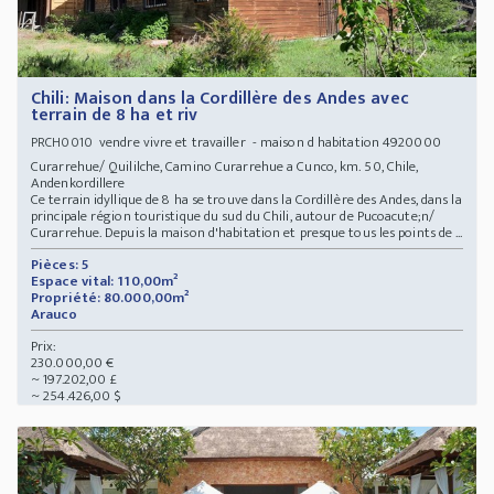
Chili: Maison dans la Cordillère des Andes avec
terrain de 8 ha et riv
vendre vivre et travailler - maison d habitation 4920000
PRCH0010
Curarrehue/ Quililche, Camino Curarrehue a Cunco, km. 50, Chile,
Andenkordillere
Ce terrain idyllique de 8 ha se trouve dans la Cordillère des Andes, dans la
principale région touristique du sud du Chili, autour de Pucoacute;n/
Curarrehue. Depuis la maison d'habitation et presque tous les points de ...
Pièces: 5
Espace vital: 110,00m²
Propriété: 80.000,00m²
Arauco
Prix:
230.000,00 €
~ 197.202,00 £
~ 254.426,00 $