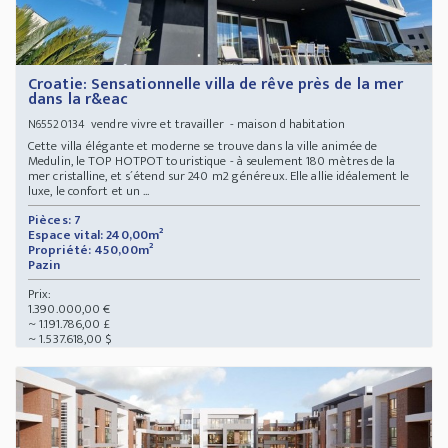
Croatie: Sensationnelle villa de rêve près de la mer
dans la r&eac
vendre vivre et travailler - maison d habitation
N65520134
Cette villa élégante et moderne se trouve dans la ville animée de
Medulin, le TOP HOTPOT touristique - à seulement 180 mètres de la
mer cristalline, et s´étend sur 240 m2 généreux. Elle allie idéalement le
luxe, le confort et un ...
Pièces: 7
Espace vital: 240,00m²
Propriété: 450,00m²
Pazin
Prix:
1.390.000,00 €
~ 1.191.786,00 £
~ 1.537.618,00 $