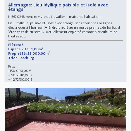
Allemagne: Lieu idyllique paisible et isolé avec
étangs
vendre vivre et travailler - maison d habitation
N15670248
Lieu idyllique, paisible et isolé avec étangs, sans éoliennes ni lignes
électriques à l´horizon ➤ Endroit isolé au milieu de prairies, de forêts, d
´étangs et de ruisseaux. Actuellement exploité comme pisciculture de
truites et ...
Pièces: 3
Espace vital: 1,00m²
Propriété: 55.000,00m²
Trier-Saarburg
Prix:
1.150.000,00 €
~ 986.010,00 £
~ 1.272.130,00 $