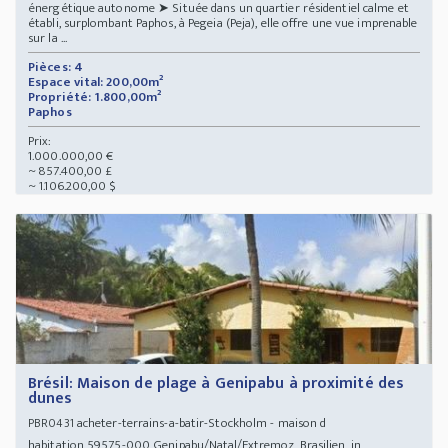
énergétique autonome ➤ Située dans un quartier résidentiel calme et
établi, surplombant Paphos, à Pegeia (Peja), elle offre une vue imprenable
sur la ...
Pièces: 4
Espace vital: 200,00m²
Propriété: 1.800,00m²
Paphos
Prix:
1.000.000,00 €
~ 857.400,00 £
~ 1.106.200,00 $
Brésil: Maison de plage à Genipabu à proximité des
dunes
acheter-terrains-a-batir-Stockholm - maison d
PBR0431
habitation 59575-000 Genipabu/Natal/Extremoz, Brasilien, in