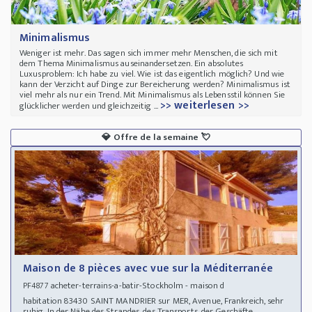
Minimalismus
Weniger ist mehr. Das sagen sich immer mehr Menschen, die sich mit
dem Thema Minimalismus auseinandersetzen. Ein absolutes
Luxusproblem: Ich habe zu viel. Wie ist das eigentlich möglich? Und wie
kann der Verzicht auf Dinge zur Bereicherung werden? Minimalismus ist
viel mehr als nur ein Trend. Mit Minimalismus als Lebensstil können Sie
>> weiterlesen >>
glücklicher werden und gleichzeitig ...
💎
Offre de la semaine
💘
Maison de 8 pièces avec vue sur la Méditerranée
acheter-terrains-a-batir-Stockholm - maison d
PF4877
habitation 83430 SAINT MANDRIER sur MER, Avenue, Frankreich, sehr
ruhig. In der Nähe des Strandes, des Transports, der Geschäfte