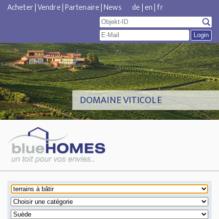
Acheter
|
Vendre
|
Partenaire
|
News
de
|
en
|
fr
DOMAINE VITICOLE