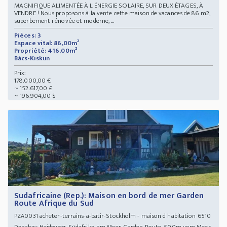
MAGNIFIQUE ALIMENTÉE À L'ÉNERGIE SOLAIRE, SUR DEUX ÉTAGES, À
VENDRE ! Nous proposons à la vente cette maison de vacances de 86 m2,
superbement rénovée et moderne, ...
Pièces: 3
Espace vital: 86,00m²
Propriété: 416,00m²
Bács-Kiskun
Prix:
178.000,00 €
~ 152.617,00 £
~ 196.904,00 $
Sudafricaine (Rep.): Maison en bord de mer Garden
Route Afrique du Sud
acheter-terrains-a-batir-Stockholm - maison d habitation 6510
PZA0031
Danabay, Heideweg, Südafrika, am Meer, Garden Route, 500m vom Meer