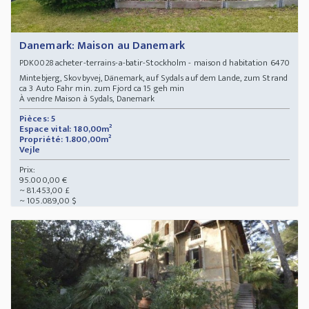
Danemark: Maison au Danemark
acheter-terrains-a-batir-Stockholm - maison d habitation 6470
PDK0028
Mintebjerg, Skovbyvej, Dänemark, auf Sydals auf dem Lande, zum Strand
ca 3 Auto Fahr min. zum Fjord ca 15 geh min
À vendre Maison à Sydals, Danemark
Pièces: 5
Espace vital: 180,00m²
Propriété: 1.800,00m²
Vejle
Prix:
95.000,00 €
~ 81.453,00 £
~ 105.089,00 $