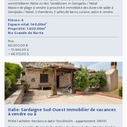
unmittelbarer Nähe zu den Sanddünen in Genipabu / Natal
Maison de plage à vendre à proximité immédiate des dunes de sable à
Genipabu / Natal. 3 chambres, 3 salles de bains, cuisine, salon à vendre.
Pièces: 4
Espace vital: 140,00m²
Propriété: 1.650,00m²
Rio Grande do Norte
Prix:
60.000,00 €
~ 51.444,00 £
~ 66.372,00 $
Italie: Sardaigne Sud-Ouest Immobilier de vacances
à vendre ou à
acheter-terrains-a-batir-Stockholm - appartement 09010
PI0643