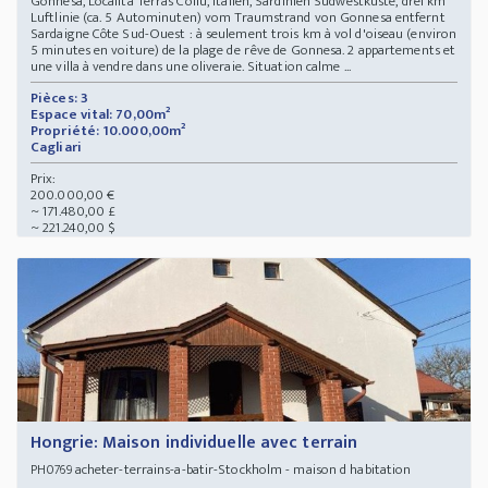
Gonnesa, Localita Terras Collu, Italien, Sardinien Südwestküste, drei km
Luftlinie (ca. 5 Autominuten) vom Traumstrand von Gonnesa entfernt
Sardaigne Côte Sud-Ouest : à seulement trois km à vol d'oiseau (environ
5 minutes en voiture) de la plage de rêve de Gonnesa. 2 appartements et
une villa à vendre dans une oliveraie. Situation calme ...
Pièces: 3
Espace vital: 70,00m²
Propriété: 10.000,00m²
Cagliari
Prix:
200.000,00 €
~ 171.480,00 £
~ 221.240,00 $
Hongrie: Maison individuelle avec terrain
acheter-terrains-a-batir-Stockholm - maison d habitation
PH0769