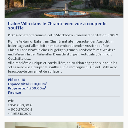
Italie: Villa dans le Chianti avec vue à couper le
souffle
acheter-terrains-a-batir-Stockholm - maison d habitation 50069
PI0614
Figline Valdarno, Italien, im Chianti mit atemberaubender Aussicht in
freier Lage auf allen Seiten mit atemberaubender Aussicht auf die
Chianti-Landschaft in einer hügeligen grünen Landschaft mit Wäldern
und Wiesen. In der Nähe aller Dienstleistungen, Autobahn, Bahnhof,
Geschäfte usw.
Villa médiévale unique et particulière, en position dégagée sur tous les
côtés avec vue à couper le souffle sur la campagne du Chianti. Villa avec
beaucoup de terrain et de surface ...
Pièces: 18
Espace vital: 800,00m²
Propriété: 1.500,00m²
Firenze
Prix:
1.050.000,00 €
~ 900.270,00 £
~ 1.161.510,00 $