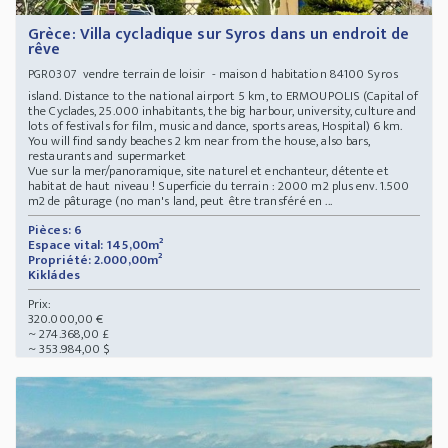
Grèce: Villa cycladique sur Syros dans un endroit de
rêve
vendre terrain de loisir - maison d habitation 84100 Syros
PGR0307
island. Distance to the national airport 5 km, to ERMOUPOLIS (Capital of
the Cyclades, 25.000 inhabitants, the big harbour, university, culture and
lots of festivals for film, music and dance, sports areas, Hospital) 6 km.
You will find sandy beaches 2 km near from the house, also bars,
restaurants and supermarket
Vue sur la mer/panoramique, site naturel et enchanteur, détente et
habitat de haut niveau ! Superficie du terrain : 2000 m2 plus env. 1.500
m2 de pâturage (no man's land, peut être transféré en ...
Pièces: 6
Espace vital: 145,00m²
Propriété: 2.000,00m²
Kikládes
Prix:
320.000,00 €
~ 274.368,00 £
~ 353.984,00 $