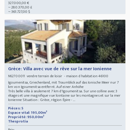
327.000,00 €
~ 280.370,00 £
~ 361.727,00 $
Grèce: Villa avec vue de rêve sur la mer Ionienne
vendre terrain de loisir - maison d habitation 46100
N62700011
Igoumenitsa, Griechenland, mit Traumblick auf das Ionische Meer nur 7
km von Igoumenitsa entfernt. Auf einer Anhöhe
Très belle villa à seulement 7 km d'Igoumenitsa. Sur une colline avec 3
étages et une magnifique vue lointaine sur les montagnes et sur la mer
Ionienne Situation : Grèce, région Épire - ...
Pièces: 5
Espace vital: 195,00m²
Propriété: 950,00m²
Thesprotía
Prix: