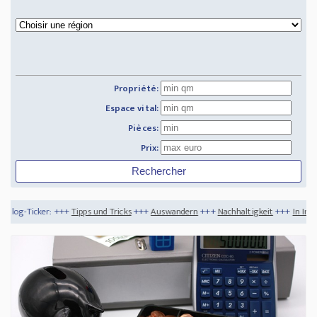
Propriété:
Espace vital:
Pièces:
Prix:
Tipps und Tricks
+++
Auswandern
+++
Nachhaltigkeit
+++
In Immobilien investieren