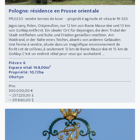
Pologne: résidence en Prusse orientale
vendre terrain de loisir - propriété agricole et viticole 19-520
PPL0250
Jagoczany, Polen, Ostpreußen, nur 12 km von Banie Mazurskie und 15 km
von Gołdap entfernt. Ein idealer Ort für diejenigen, die dem Trubel der
Stadt entfliehen und Ruhe und Frieden genießen möchten. Am
Waldrand, in der Nähe eines Teiches, abseits von anderen Gebäuden
Une ferme à vendre, située dans un magnifique environnement de
forêts et de collines, à seulement 12 km de Banie Mazurskie et 15 km de
Gołdap. C'est un endroit idéal pour ceux qui souhaitent ...
Pièces: 6
Espace vital: 168,00m²
Propriété: 10,72ha
Olsztyn
Prix:
300.000,00 €
~ 257.220,00 £
~ 331.860,00 $