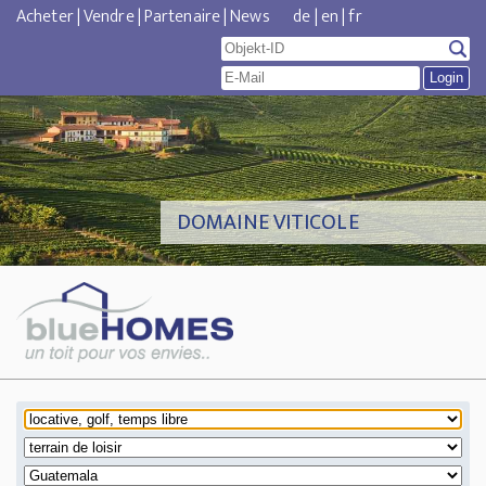
Acheter
|
Vendre
|
Partenaire
|
News
de
|
en
|
fr
DOMAINE VITICOLE