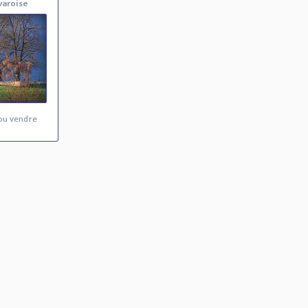
varoise
ou vendre