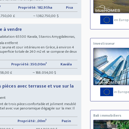
²
Propriété: 182,95ha
Pisa
1.750,00 £
~ 1.382.750,00 $
en Europ
e à vendre
abitation 65500 Kavala, Stavros Amygdaleonas,
vala entfernt
Investisseur
c sauna et cour intérieure en Grèce, à environ 4
 superficie totale de 240 m2 et se compose de deux
Propriété: 350,00m²
Kavála
758,00 £
~ 188.054,00 $
 pièces avec terrasse et vue sur la
in Europ
ement
t de trois pièces confortable et joliment meublé
iel avec vue panoramique dégagée sur la mer. Il
Bali immobiliers
Propriété: ,00m²
Pazin