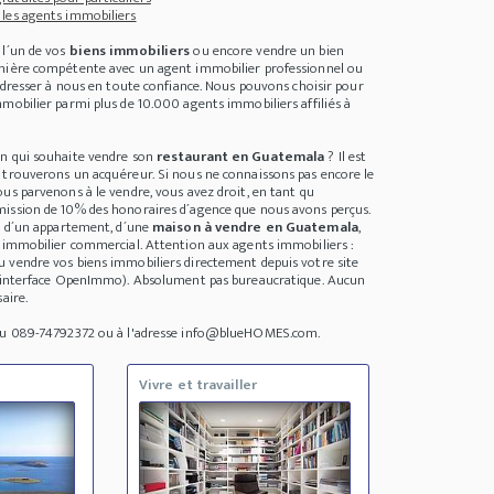
les agents immobiliers
 l´un de vos
biens immobiliers
ou encore vendre un bien
anière compétente avec un agent immobilier professionnel ou
 adresser à nous en toute confiance. Nous pouvons choisir pour
mobilier parmi plus de 10.000 agents immobiliers affiliés à
un qui souhaite vendre son
restaurant en Guatemala
? Il est
 trouverons un acquéreur. Si nous ne connaissons pas encore le
us parvenons à le vendre, vous avez droit, en tant qu
ission de 10% des honoraires d´agence que nous avons perçus.
se d´un appartement, d´une
maison à vendre en Guatemala
,
n immobilier commercial. Attention aux agents immobiliers :
 vendre vos biens immobiliers directement depuis votre site
 (interface OpenImmo). Absolument pas bureaucratique. Aucun
aire.
 au 089-74792372 ou à l'adresse info@blueHOMES.com.
Vivre et travailler