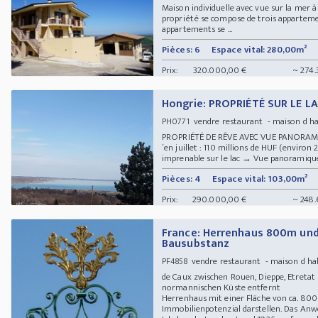
Maison individuelle avec vue sur la mer 
propriété se compose de trois apparteme
appartements se ...
Pièces: 6
Espace vital: 280,00m²
Prix:
320.000,00 €
~ 274.
Hongrie: PROPRIÉTÉ SUR LE 
vendre restaurant - maison d h
PH0771
PROPRIÉTÉ DE RÊVE AVEC VUE PANORAMI
´en juillet : 110 millions de HUF (envir
imprenable sur le lac → Vue panoramique :
Pièces: 4
Espace vital: 103,00m²
Prix:
290.000,00 €
~ 248.
France: Herrenhaus 800m und
Bausubstanz
vendre restaurant - maison d habi
PF4858
de Caux zwischen Rouen, Dieppe, Etretat
normannischen Küste entfernt
Herrenhaus mit einer Fläche von ca. 800
Immobilienpotenzial darstellen. Das An