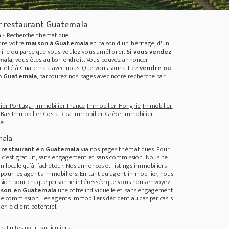
r restaurant Guatemala
 - Recherche thématique
dre votre
maison à Guatemala
en raison d'un héritage, d'un
ille ou parce que vous voulez vous améliorer.
Si vous vendez
mala
, vous êtes au bon endroit. Vous pouvez annoncer
riété à Guatemala
avec nous. Que vous souhaitiez
vendre ou
n Guatemala
, parcourez nos pages avec notre recherche par
ier Portugal
Immobilier France
Immobilier Hongrie
Immobilier
-Bas
Immobilier Costa Rica
Immobilier Grèce
Immobilier
ie
mala
tioniert es
+++
Wasser sparen im Haushalt - nachhaltiger leben leicht gemacht
++
e
restaurant en Guatemala
via nos pages thématiques. Pour l
, c´est gratuit, sans engagement et sans commission. Nous ne
 locale qu´à l´acheteur. Nos annonces et listings immobiliers
pour les agents immobiliers. En tant qu´agent immobilier, nous
sion pour chaque personne intéressée que vous nous envoyez.
ison en Guatemala
une offre individuelle et sans engagement
de commission. Les agents immobiliers décident au cas par cas s
er le client potentiel.
atuites pour particuliers