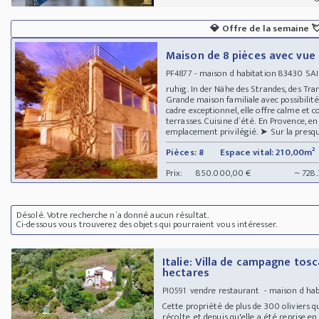
💎
Offre de la semaine

Maison de 8 pièces avec vue 
- maison d habitation 83430 SAI
PF4877
ruhig. In der Nähe des Strandes, des Tr
Grande maison familiale avec possibilit
cadre exceptionnel, elle offre calme e
terrasses. Cuisine d´été. En Provence, en
emplacement privilégié. ➤ Sur la presqu´î
Pièces: 8
Espace vital: 210,00m²
Prix:
850.000,00 €
~ 728
Désolé. Votre recherche n´a donné aucun résultat.
Ci-dessous vous trouverez des objets qui pourraient vous intéresser.
Italie: Villa de campagne tosc
hectares
vendre restaurant - maison d habi
PI0591
Cette propriété de plus de 300 oliviers q
récolte, et depuis qu'elle a été reprise en