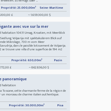
rweitert. Es verfügt über ...
Propriété: 25.000,00m²
Seine-Maritime
6.100,00 £
~ 1.659.300,00 $
légante avec vue sur la mer
 habitation 10431 Umag, Kroatien, mit Meerblick
 Siedlung Volparija mit spektakulärem Blick auf
agende Mikrolage, 700 m vom Meer
avudrija, dans le paisible lotissement de Volparija.
 se trouve une villa d'une superficie de 194 m2
Propriété: 650,00m²
Pazin
772,00 £
~ 862.836,00 $
ue panoramique
d habitation
la Toscane, cette charmante ferme de la région de
er un morceau de charme italien authentique.
Propriété: 30.000,00m²
Pisa