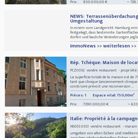
Prix:
850.000,00 €
~ 728.
NEWS: Terrassenüberdachung
Umgestaltung
In einem vom Landgericht Hamburg entsc
festgelegt, dass bestimmte Gartenfläche
dürfen und bauliche Veränderungen jeglich
ImmoNews >> weiterlesen >>
Rép. Tchèque: Maison de loca
vendre restaurant - propriété
PCZ0092
La superficie totale de la maison est de
tant que clinique (anciennement clinique 
construire prévoit une reconversion ...
Pièces: 1
Espace vital: 750,00m²
Prix:
7.390.000,00 €
~ 6.33
Italie: Propriété à la campag
vendre restaurant - maison d
N60550333
umgeben von alten Eichen und mediterra
zwischen jahrhundertealten Eichen und ü