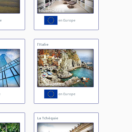
e
en Europe
l´Italie
e
en Europe
La Tchéquie