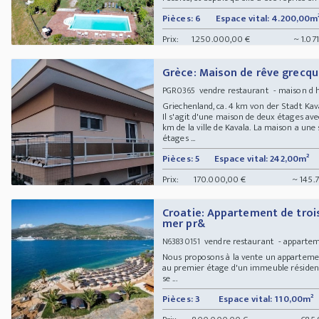
Pièces: 6
Espace vital: 4.200,00m
Prix:
1.250.000,00 €
~ 1.07
Grèce: Maison de rêve grecqu
vendre restaurant - maison d h
PGR0365
Griechenland, ca. 4 km von der Stadt Ka
Il s'agit d'une maison de deux étages ave
km de la ville de Kavala. La maison a une
étages ...
Pièces: 5
Espace vital: 242,00m²
Prix:
170.000,00 €
~ 145.
Croatie: Appartement de trois
mer pr&
vendre restaurant - appart
N63830151
Nous proposons à la vente un appartemen
au premier étage d'un immeuble résident
se ...
Pièces: 3
Espace vital: 110,00m²