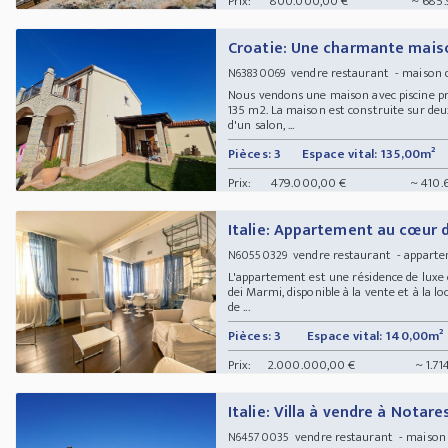
Prix:
800.000,00 €
~ 685.
Croatie: Une charmante mais
vendre restaurant - maison 
N63830069
Nous vendons une maison avec piscine pr
135 m2. La maison est construite sur deu
d'un salon, ...
Pièces: 3
Espace vital: 135,00m²
Prix:
479.000,00 €
~ 410.
Italie: Appartement au cœur 
vendre restaurant - appar
N60550329
L'appartement est une résidence de luxe 
dei Marmi, disponible à la vente et à la 
de ...
Pièces: 3
Espace vital: 140,00m²
Prix:
2.000.000,00 €
~ 1.7
Italie: Villa à vendre à Notare
vendre restaurant - maison
N64570035