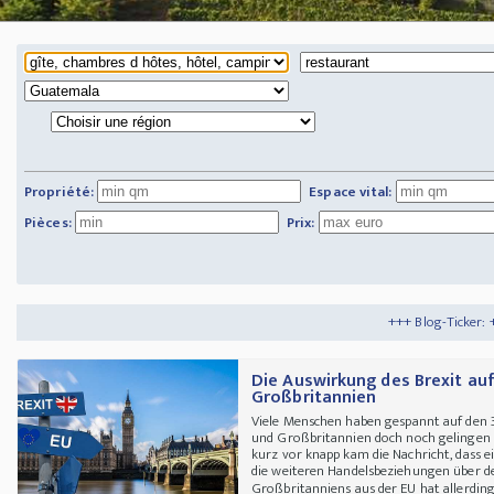
Propriété:
Espace vital:
Pièces:
Prix:
+++ Blog-Ticker: +++
Tipps und Tricks
Die Auswirkung des Brexit au
Großbritannien
Viele Menschen haben gespannt auf den 3
und Großbritannien doch noch gelingen w
kurz vor knapp kam die Nachricht, dass 
die weiteren Handelsbeziehungen über de
Großbritanniens aus der EU hat allerdings