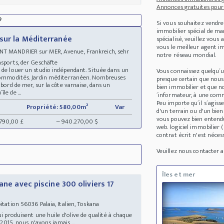
Annonces gratuites pour 

Si vous souhaitez vendre
immobilier spécial de m
sur la Méditerranée
spécialisé, veuillez vous
vous le meilleur agent im
NT MANDRIER sur MER, Avenue, Frankreich, sehr
notre réseau mondial.
ansports, der Geschäfte
é de louer un studio indépendant. Située dans un
Vous connaissez quelqu´
t commodités. Jardin méditerranéen. Nombreuses
presque certain que nous
 bord de mer, sur la côte varnaise, dans un
bien immobilier et que no
le de ...
´informateur, à une comm
Peu importe qu´il s´agis
Propriété: 580,00m²
Var
d'un terrain ou d'un bie
vous pouvez bien entendu
.790,00 £
~ 940.270,00 $
web. logiciel immobilier
contrat écrit n'est nécess
Veuillez nous contacter
Îles et mer
ane avec piscine 300 oliviers 17
tation 56036 Palaia, Italien, Toskana
ui produisent une huile d'olive de qualité à chaque
 2015, nous n'avons jamais ...