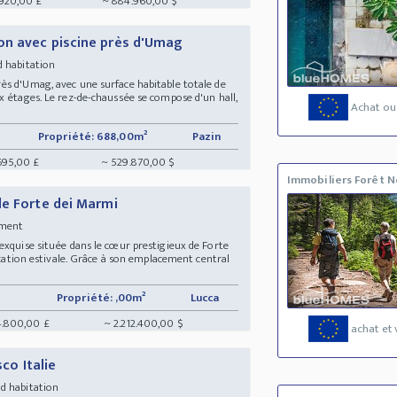
920,00 £
~ 884.960,00 $
on avec piscine près d'Umag
d habitation
ès d'Umag, avec une surface habitable totale de
x étages. Le rez-de-chaussée se compose d'un hall,
Achat ou
Propriété: 688,00m²
Pazin
695,00 £
~ 529.870,00 $
Immobiliers Forêt N
de Forte dei Marmi
tement
exquise située dans le cœur prestigieux de Forte
location estivale. Grâce à son emplacement central
Propriété: ,00m²
Lucca
14.800,00 £
~ 2.212.400,00 $
achat et 
sco Italie
 d habitation