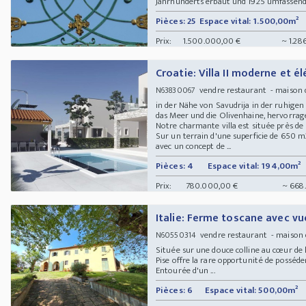
Jahrhunderts erbaut und 1925 umfassend e
Pièces: 25
Espace vital: 1.500,00m²
Prix:
1.500.000,00 €
~ 1.28
Croatie: Villa II moderne et é
vendre restaurant - maison d
N63830067
in der Nähe von Savudrija in der ruhigen
das Meer und die Olivenhaine, hervorr
Notre charmante villa est située près de S
Sur un terrain d'une superficie de 650 m2
avec un concept de ...
Pièces: 4
Espace vital: 194,00m²
Prix:
780.000,00 €
~ 668.
Italie: Ferme toscane avec v
vendre restaurant - maison 
N60550314
Située sur une douce colline au cœur de 
Pise offre la rare opportunité de posséd
Entourée d'un ...
Pièces: 6
Espace vital: 500,00m²