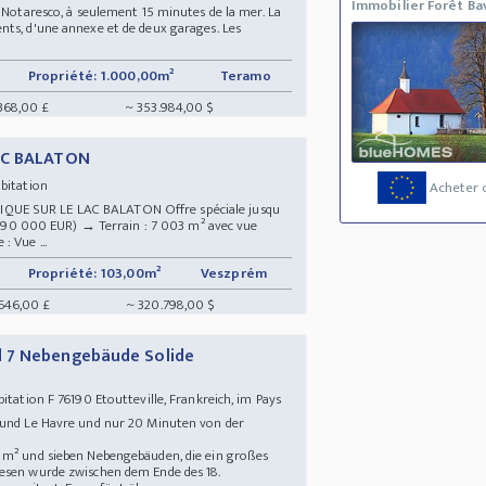
Immobilier Forêt Ba
à Notaresco, à seulement 15 minutes de la mer. La
nts, d'une annexe et de deux garages. Les
Propriété: 1.000,00m²
Teramo
368,00 £
~ 353.984,00 $
LAC BALATON
abitation
Acheter 
QUE SUR LE LAC BALATON Offre spéciale jusqu
on 290 000 EUR) → Terrain : 7 003 m² avec vue
 Vue ...
Propriété: 103,00m²
Veszprém
646,00 £
~ 320.798,00 $
 7 Nebengebäude Solide
tation F 76190 Etoutteville, Frankreich, im Pays
 und Le Havre und nur 20 Minuten von der
 m² und sieben Nebengebäuden, die ein großes
wesen wurde zwischen dem Ende des 18.