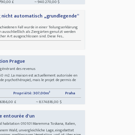
790,00 £
~ 940.270,00 $
 nicht automatisch „grundlegende“
hiedenen Fall wurde in einer Teilungserklärung
n ausschließlich als Ziergärten genutzt werden
er Art ausgeschlossen sind. Diese Fes...
tion Prague
 générant des revenus
 750 m2. La maison est actuellement autorisée en
de psychothérapie), mais le projet de permis de
Propriété: 307,00m²
Praha
6.186,00 £
~ 8.174.818,00 $
ne entourée d'un
 habitation 010101 Maremma Toskana, Italien,
nem Wald, unvergleichliche Lage, eingebettet
ppiger mediterraner Vegetation, und ist über eine