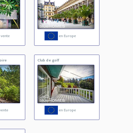
 vente
en Europe
oire
Club de golf
vente
en Europe