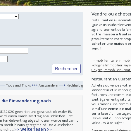
Vendre ou achete
restaurant en Guatemala
Que vous souhaitiez ven
agrandissement de la fam
votre maison à Guate
gratuitement votre
prop
acheter une maison e
sujet !
Immobilier Italie
Immobil
Pologne
Immobilier Pays
Chypre
Immobilier Croat
restaurant en Guate
+++
Auswandern
+++
Nachhaltigkeit
+++
Nachhaltigkeit für dein Zuhause - So funk
Achetez ou vendez votr
´annonceur et le vendeur
facturons une commission
sont également gratuits 
f die Einwanderung nach
vous faisons une commis
lors d´une
vente de ma
1.12.2020 gewartet und geschaut, ob es der EU
sur la base d´un partage 
ird, einen Handelsvertrag abzuschließen. Erst
´ils veulent ou non accept
ein Handelsvertrag abgeschlossen wurde und damit
Voir aussi à ce sujet :
n Brexit hinaus geregelt sind. Das Ausscheiden
>> weiterlesen >>
 nicht ...
Annonces immobilières gr