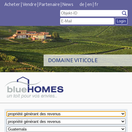
Acheter
|
Vendre
|
Partenaire
|
News
de
|
en
|
fr
DOMAINE VITICOLE