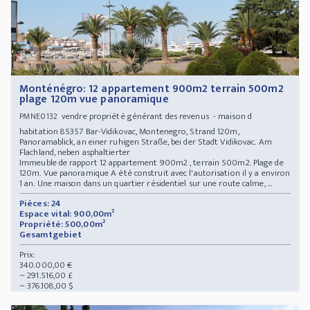
Monténégro: 12 appartement 900m2 terrain 500m2
plage 120m vue panoramique
vendre propriété générant des revenus - maison d
PMNE0132
habitation 85357 Bar-Vidikovac, Montenegro, Strand 120m,
Panoramablick, an einer ruhigen Straße, bei der Stadt Vidikovac. Am
Flachland, neben asphaltierter
Immeuble de rapport 12 appartement 900m2 , terrain 500m2. Plage de
120m. Vue panoramique A été construit avec l'autorisation il y a environ
1 an. Une maison dans un quartier résidentiel sur une route calme, ...
Pièces: 24
Espace vital: 900,00m²
Propriété: 500,00m²
Gesamtgebiet
Prix:
340.000,00 €
~ 291.516,00 £
~ 376.108,00 $