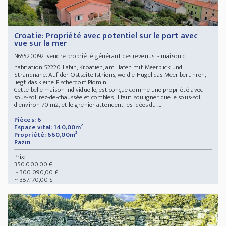
Croatie: Propriété avec potentiel sur le port avec
vue sur la mer
vendre propriété générant des revenus - maison d
N65520092
habitation 52220 Labin, Kroatien, am Hafen mit Meerblick und
Strandnähe. Auf der Ostseite Istriens, wo die Hügel das Meer berühren,
liegt das kleine Fischerdorf Plomin
Cette belle maison individuelle, est conçue comme une propriété avec
sous-sol, rez-de-chaussée et combles. Il faut souligner que le sous-sol,
d'environ 70 m2, et le grenier attendent les idées du ...
Pièces: 6
Espace vital: 140,00m²
Propriété: 660,00m²
Pazin
Prix:
350.000,00 €
~ 300.090,00 £
~ 387.170,00 $