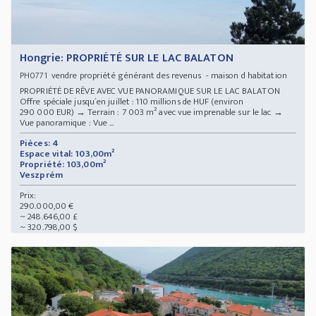
Hongrie: PROPRIÉTÉ SUR LE LAC BALATON
vendre propriété générant des revenus - maison d habitation
PH0771
PROPRIÉTÉ DE RÊVE AVEC VUE PANORAMIQUE SUR LE LAC BALATON
Offre spéciale jusqu´en juillet : 110 millions de HUF (environ
290 000 EUR) → Terrain : 7 003 m² avec vue imprenable sur le lac →
Vue panoramique : Vue ...
Pièces: 4
Espace vital: 103,00m²
Propriété: 103,00m²
Veszprém
Prix:
290.000,00 €
~ 248.646,00 £
~ 320.798,00 $