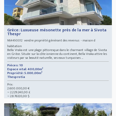
Grèce: Luxueuse mésonette près de la mer à Sivota
Thespr
vendre propriété générant des revenus - maison d
N64490012
habitation
Bella Vraka est une plage pittoresque dans le charmant village de Sivota
en Grèce. Située sur la côte ionienne du continent, Bella Vraka attire les
visiteurs par sa beauté naturelle, ses eaux turquoises ...
Pièces: 10
Espace vital: 400,00m²
Propriété: 5.000,00m²
Thesprotía
Prix:
2.600.000,00 €
~ 2.229.240,00 £
~ 2.876.120,00 $