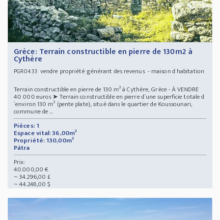
Grèce: Terrain constructible en pierre de 130m2 à
Cythère
vendre propriété générant des revenus - maison d habitation
PGR0433
Terrain constructible en pierre de 130 m² à Cythère, Grèce - À VENDRE
40 000 euros ➤ Terrain constructible en pierre d´une superficie totale d
´environ 130 m² (pente plate), situé dans le quartier de Koussounari,
commune de ...
Pièces: 1
Espace vital: 36,00m²
Propriété: 130,00m²
Pátra
Prix:
40.000,00 €
~ 34.296,00 £
~ 44.248,00 $