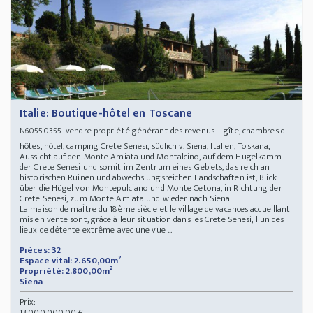
Italie: Boutique-hôtel en Toscane
vendre propriété générant des revenus - gîte, chambres d
N60550355
hôtes, hôtel, camping Crete Senesi, südlich v. Siena, Italien, Toskana,
Aussicht auf den Monte Amiata und Montalcino, auf dem Hügelkamm
der Crete Senesi und somit im Zentrum eines Gebiets, das reich an
historischen Ruinen und abwechslungsreichen Landschaften ist, Blick
über die Hügel von Montepulciano und Monte Cetona, in Richtung der
Crete Senesi, zum Monte Amiata und wieder nach Siena
La maison de maÎtre du 18ème siècle et le village de vacances accueillant
mis en vente sont, grâce à leur situation dans les Crete Senesi, l'un des
lieux de détente extrême avec une vue ...
Pièces: 32
Espace vital: 2.650,00m²
Propriété: 2.800,00m²
Siena
Prix:
13.000.000,00 €