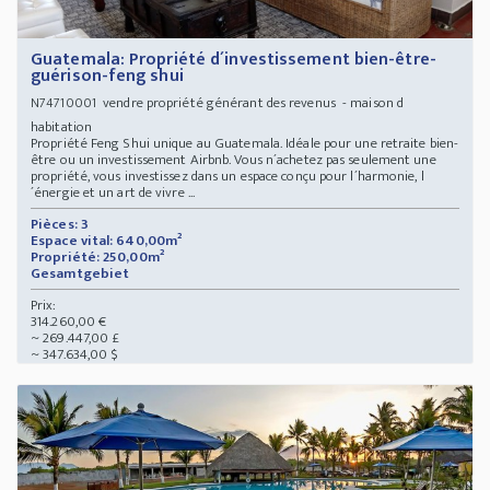
Guatemala: Propriété d´investissement bien-être-
guérison-feng shui
vendre propriété générant des revenus - maison d
N74710001
habitation
Propriété Feng Shui unique au Guatemala. Idéale pour une retraite bien-
être ou un investissement Airbnb. Vous n´achetez pas seulement une
propriété, vous investissez dans un espace conçu pour l´harmonie, l
´énergie et un art de vivre ...
Pièces: 3
Espace vital: 640,00m²
Propriété: 250,00m²
Gesamtgebiet
Prix:
314.260,00 €
~ 269.447,00 £
~ 347.634,00 $