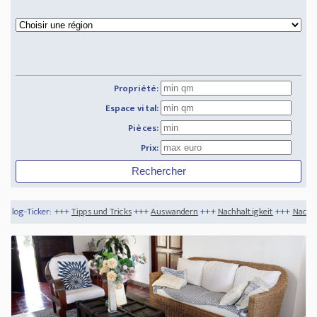
Propriété:
Espace vital:
Pièces:
Prix:
ipps und Tricks
+++
Auswandern
+++
Nachhaltigkeit
+++
Nachhaltige Dekoration fü