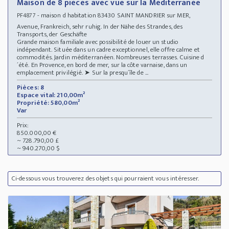
Maison de 8 pièces avec vue sur la Méditerranée
- maison d habitation 83430 SAINT MANDRIER sur MER,
PF4877
Avenue, Frankreich, sehr ruhig. In der Nähe des Strandes, des
Transports, der Geschäfte
Grande maison familiale avec possibilité de louer un studio
indépendant. Située dans un cadre exceptionnel, elle offre calme et
commodités. Jardin méditerranéen. Nombreuses terrasses. Cuisine d
´été. En Provence, en bord de mer, sur la côte varnaise, dans un
emplacement privilégié. ➤ Sur la presqu´île de ...
Pièces: 8
Espace vital: 210,00m²
Propriété: 580,00m²
Var
Prix:
850.000,00 €
~ 728.790,00 £
~ 940.270,00 $
Ci-dessous vous trouverez des objets qui pourraient vous intéresser.