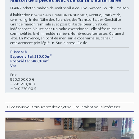
Maison de 8 pièces avec vue sur la Méditerranée
acheter-maison-de-Maitre-villa-de-luxe-Sweden-South - maison
PF4877
d habitation 83430 SAINT MANDRIER sur MER, Avenue, Frankreich,
sehr ruhig. In der Nähe des Strandes, des Transports, der Geschäfte
Grande maison familiale avec possibilité de louer un studio
indépendant. Située dans un cadre exceptionnel, elle offre calme et
commodités. Jardin méditerranéen. Nombreuses terrasses. Cuisine d
´été. En Provence, en bord de mer, sur la côte varnaise, dans un
emplacement privilégié. ➤ Sur la presqu´île de ...
Pièces: 8
Espace vital: 210,00m²
Propriété: 580,00m²
Var
Prix:
850.000,00 €
~ 728.790,00 £
~ 940.270,00 $
Ci-dessous vous trouverez des objets qui pourraient vous intéresser.