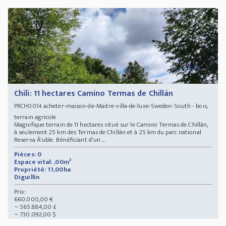
Chili: 11 hectares Camino Termas de Chillán
acheter-maison-de-Maitre-villa-de-luxe-Sweden-South - bois,
PRCH0014
terrain agricole
Magnifique terrain de 11 hectares situé sur le Camino Termas de Chillán,
à seulement 25 km des Termas de Chillán et à 25 km du parc national
Reserva Ã'uble. Bénéficiant d'un ...
Pièces: 0
Espace vital: ,00m²
Propriété: 11,00ha
Diguillín
Prix:
660.000,00 €
~ 565.884,00 £
~ 730.092,00 $