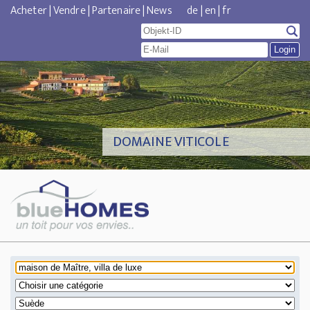
Acheter
|
Vendre
|
Partenaire
|
News
de
|
en
|
fr
DOMAINE VITICOLE