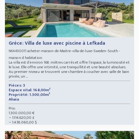
Grèce: Villa de luxe avec piscine à Lefkada
acheter-maison-de-Maitre-villa-de-luxe-Sweden-South -
N64490011
maison d habitation
La villa est d´environ 168 mètres carrés et offre l´espace, la luminosité et
le luxe. Elle offre une intimité, une tranquillité et une beauté absolues.
Au premier niveau se trouvent une chambre à coucher avec salle de bain
privée, un ...
Pièces: 3
Espace vital: 168,00m²
Propriété: 1.300,00m²
Ahaia
Prix:
1.300.000,00 €
~ 1.114.620,00 £
~ 1.438.060,00 $