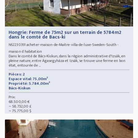
Hongrie: Ferme de 75m2 sur un terrain de 5784m2
dans le comté de Bacs-ki
acheter-maison-de-Maitre-villa-de-luxe-Sweden-South -
N62230391
maison d habitation
Dans le comté de Bács-Kiskun, dans la région administrative d'Izsák, en
pleine nature, entre Ágasegyháza et Izsák, se trouve une ferme en bon
état, entourée de ...
Pièces: 2
Espace vital: 75,00m²
Propriété: 5.784,00m²
Bács-Kiskun
Prix:
68.500,00 €
~ 58.732,00 £
~ 75.775,00 $