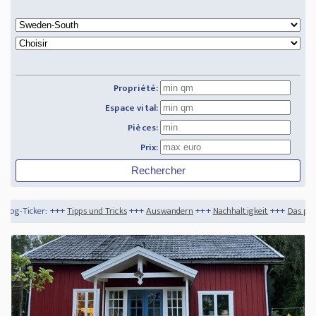
Propriété:
Espace vital:
Pièces:
Prix:
pps und Tricks
+++
Auswandern
+++
Nachhaltigkeit
+++
Das perfekte Kinderzimmer 