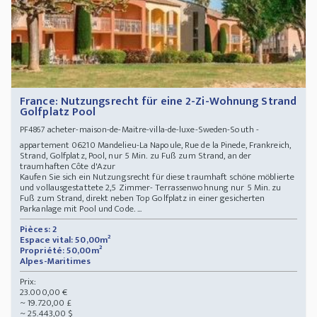
France: Nutzungsrecht für eine 2-Zi-Wohnung Strand
Golfplatz Pool
acheter-maison-de-Maitre-villa-de-luxe-Sweden-South -
PF4867
appartement 06210 Mandelieu-La Napoule, Rue de la Pinede, Frankreich,
Strand, Golfplatz, Pool, nur 5 Min. zu Fuß zum Strand, an der
traumhaften Côte d'Azur
Kaufen Sie sich ein Nutzungsrecht für diese traumhaft schöne möblierte
und vollausgestattete 2,5 Zimmer- Terrassenwohnung nur 5 Min. zu
Fuß zum Strand, direkt neben Top Golfplatz in einer gesicherten
Parkanlage mit Pool und Code. ...
Pièces: 2
Espace vital: 50,00m²
Propriété: 50,00m²
Alpes-Maritimes
Prix:
23.000,00 €
~ 19.720,00 £
~ 25.443,00 $