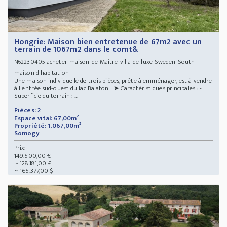
Hongrie: Maison bien entretenue de 67m2 avec un
terrain de 1067m2 dans le comt&
acheter-maison-de-Maitre-villa-de-luxe-Sweden-South -
N62230405
maison d habitation
Une maison individuelle de trois pièces, prête à emménager, est à vendre
à l'entrée sud-ouest du lac Balaton ! ➤ Caractéristiques principales : -
Superficie du terrain : ...
Pièces: 2
Espace vital: 67,00m²
Propriété: 1.067,00m²
Somogy
Prix:
149.500,00 €
~ 128.181,00 £
~ 165.377,00 $