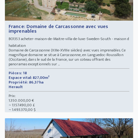
France: Domaine de Carcassonne avec vues
imprenables
acheter-maison-de-Maitre-villa-de-luxe-Sweden-South - maison d
BO1353
habitation
Domaine de Carcassonne (XIIIe-XVIIIe siècles) avec vues imprenables. Ce
magnifique domaine se situe à Carcassonne, en Languedoc-Roussillon
(Occitanie), dans le sud de la France, sur un coteau offrant des
panoramas exceptionnels sur ...
Pièces: 18
Espace vital: 827,00m²
Propriété: 86,37ha
Herault
Prix:
1.350.000,00 €
~ 1.157.490,00 £
~ 1.493.370,00 $