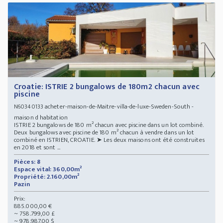
Croatie: ISTRIE 2 bungalows de 180m2 chacun avec
piscine
acheter-maison-de-Maitre-villa-de-luxe-Sweden-South -
N60340133
maison d habitation
ISTRIE 2 bungalows de 180 m² chacun avec piscine dans un lot combiné.
Deux bungalows avec piscine de 180 m² chacun à vendre dans un lot
combiné en ISTRIEN, CROATIE. ➤ Les deux maisons ont été construites
en 2018 et sont ...
Pièces: 8
Espace vital: 360,00m²
Propriété: 2.160,00m²
Pazin
Prix:
885.000,00 €
~ 758.799,00 £
~ 978.987,00 $