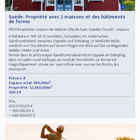
Suède: Propriété avec 2 maisons et des bâtiments
de ferme
acheter-maison-de-Maitre-villa-de-luxe-Sweden-South - maison
PS0049
d habitation 749 63 Örsundsbro, Schweden, im malerischen
Fjärdhundraland zwischen Uppsala und Enköping, in ländliche Idylle,
nördlich von Stockholm auf einem Hügel mit Blick auf die umliegenden
Wälder, Felder und Äcker
Ferme dans le pittoresque Fjärdhundraland entre Uppsala et Enköping,
dans un cadre rural idyllique, au nord de Stockholm. La ferme est
magnifiquement située sur une colline avec vue sur les forêts, les
champs et ...
Pièces: 8
Espace vital: 180,00m²
Propriété: 12.380,00m²
S20-29
Prix:
420.000,00 €
~ 360.108,00 £
~ 464.604,00 $