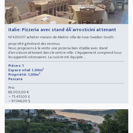
Italie: Pizzeria avec stand dÂ´arrosticini attenant
acheter-maison-de-Maitre-villa-de-luxe-Sweden-South -
N74290017
propriété générant des revenus
Nous proposons à la vente une pizzeria bien établie avec stand
d'arrosticini attenant dans le centre-ville. L'équipement comprend tous
les appareils nécessaires. La cuisine est équipée ...
Pièces: 1
Espace vital: 1,00m²
Propriété: 1,00m²
Pescara
Prix:
88.000,00 €
~ 75.451,00 £
~ 97.346,00 $