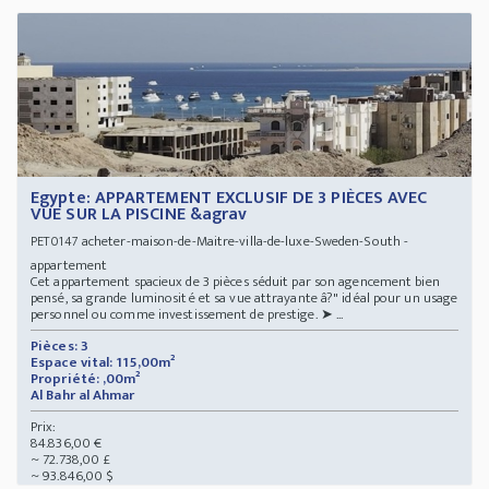
Egypte: APPARTEMENT EXCLUSIF DE 3 PIÈCES AVEC
VUE SUR LA PISCINE &agrav
acheter-maison-de-Maitre-villa-de-luxe-Sweden-South -
PET0147
appartement
Cet appartement spacieux de 3 pièces séduit par son agencement bien
pensé, sa grande luminosité et sa vue attrayante â?" idéal pour un usage
personnel ou comme investissement de prestige. ➤ ...
Pièces: 3
Espace vital: 115,00m²
Propriété: ,00m²
Al Bahr al Ahmar
Prix:
84.836,00 €
~ 72.738,00 £
~ 93.846,00 $