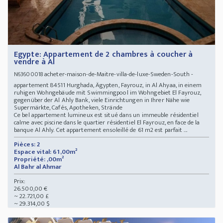
Egypte: Appartement de 2 chambres à coucher à
vendre à Al
acheter-maison-de-Maitre-villa-de-luxe-Sweden-South -
N63600018
appartement 84511 Hurghada, Ägypten, Fayrouz, in Al Ahyaa, in einem
ruhigen Wohngebäude mit Swimmingpool im Wohngebiet El Fayrouz,
gegenüber der Al Ahly Bank, viele Einrichtungen in Ihrer Nähe wie
Supermärkte, Cafés, Apotheken, Strände
Ce bel appartement lumineux est situé dans un immeuble résidentiel
calme avec piscine dans le quartier résidentiel El Fayrouz, en face de la
banque Al Ahly. Cet appartement ensoleillé de 61 m2 est parfait ...
Pièces: 2
Espace vital: 61,00m²
Propriété: ,00m²
Al Bahr al Ahmar
Prix:
26.500,00 €
~ 22.721,00 £
~ 29.314,00 $