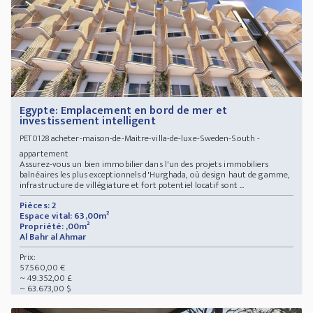
Egypte: Emplacement en bord de mer et
investissement intelligent
acheter-maison-de-Maitre-villa-de-luxe-Sweden-South -
PET0128
appartement
Assurez-vous un bien immobilier dans l'un des projets immobiliers
balnéaires les plus exceptionnels d'Hurghada, où design haut de gamme,
infrastructure de villégiature et fort potentiel locatif sont ...
Pièces: 2
Espace vital: 63,00m²
Propriété: ,00m²
Al Bahr al Ahmar
Prix:
57.560,00 €
~ 49.352,00 £
~ 63.673,00 $