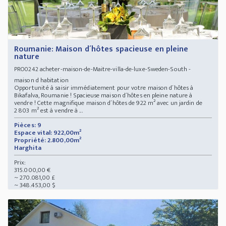
Roumanie: Maison d´hôtes spacieuse en pleine
nature
acheter-maison-de-Maitre-villa-de-luxe-Sweden-South -
PRO0242
maison d habitation
Opportunité à saisir immédiatement pour votre maison d´hôtes à
Bikafalva, Roumanie ! Spacieuse maison d´hôtes en pleine nature à
vendre ! Cette magnifique maison d´hôtes de 922 m² avec un jardin de
2 803 m² est à vendre à ...
Pièces: 9
Espace vital: 922,00m²
Propriété: 2.800,00m²
Harghita
Prix:
315.000,00 €
~ 270.081,00 £
~ 348.453,00 $