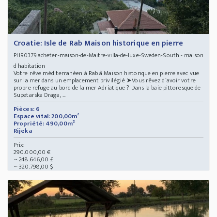
Croatie: Isle de Rab Maison historique en pierre
acheter-maison-de-Maitre-villa-de-luxe-Sweden-South - maison
PHR0379
d habitation
Votre rêve méditerranéen à Rab â Maison historique en pierre avec vue
sur la mer dans un emplacement privilégié ➤Vous rêvez d´avoir votre
propre refuge au bord de la mer Adriatique ? Dans la baie pittoresque de
Supetarska Draga, ...
Pièces: 6
Espace vital: 200,00m²
Propriété: 490,00m²
Rijeka
Prix:
290.000,00 €
~ 248.646,00 £
~ 320.798,00 $