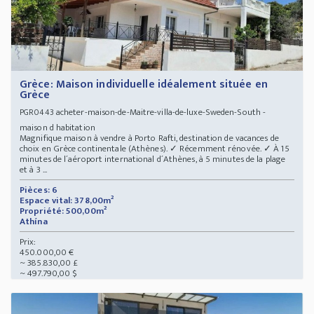
Grèce: Maison individuelle idéalement située en
Grèce
acheter-maison-de-Maitre-villa-de-luxe-Sweden-South -
PGR0443
maison d habitation
Magnifique maison à vendre à Porto Rafti, destination de vacances de
choix en Grèce continentale (Athènes). ✓ Récemment rénovée. ✓ À 15
minutes de l´aéroport international d´Athènes, à 5 minutes de la plage
et à 3 ...
Pièces: 6
Espace vital: 378,00m²
Propriété: 500,00m²
Athína
Prix:
450.000,00 €
~ 385.830,00 £
~ 497.790,00 $