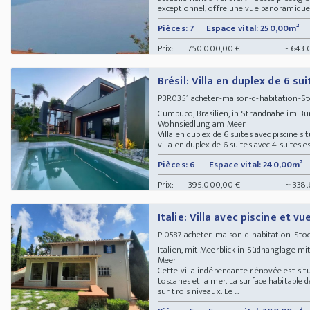
exceptionnel, offre une vue panoramique à 
Pièces: 7
Espace vital: 250,00m²
Prix:
750.000,00 €
~ 643.
Brésil: Villa en duplex de 6 su
acheter-maison-d-habitation-St
PBR0351
Cumbuco, Brasilien, in Strandnähe im B
Wohnsiedlung am Meer
Villa en duplex de 6 suites avec piscine s
villa en duplex de 6 suites avec 4 suites e
Pièces: 6
Espace vital: 240,00m²
Prix:
395.000,00 €
~ 338.
Italie: Villa avec piscine et vu
acheter-maison-d-habitation-Stoc
PI0587
Italien, mit Meerblick in Südhanglage mit
Meer
Cette villa indépendante rénovée est situ
toscanes et la mer. La surface habitable 
sur trois niveaux. Le ...