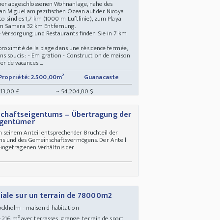
iner abgeschlossenen Wohnanlage, nahe des
an Miguel am pazifischen Ozean auf der Nicoya
o sind es 1,7 km (1000 m Luftlinie), zum Playa
em Samara 32 km Entfernung.
e Versorgung und Restaurants finden Sie in 7 km
 proximité de la plage dans une résidence fermée,
ns soucis : - Emigration - Construction de maison
er de vacances ...
Propriété: 2.500,00m²
Guanacaste
13,00 £
~ 54.204,00 $
chaftseigentums – Übertragung der
igentümer
seinem Anteil entsprechender Bruchteil der
ms und des Gemeinschaftsvermögens. Der Anteil
ingetragenen Verhältnis der
iale sur un terrain de 78000m2
ockholm - maison d habitation
 216 m² avec terrasses, grange, terrain de sport