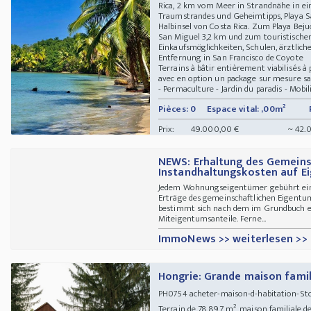
Rica, 2 km vom Meer in Strandnähe in e
Traumstrandes und Geheimtipps, Playa S
Halbinsel von Costa Rica. Zum Playa Bejuc
San Miguel 3,2 km und zum touristisch
Einkaufsmöglichkeiten, Schulen, ärztlich
Entfernung in San Francisco de Coyote
Terrains à bâtir entièrement viabilisés à
avec en option un package sur mesure sa
- Permaculture - Jardin du paradis - Mobili
Pièces: 0
Espace vital: ,00m²
Prix:
49.000,00 €
~ 42.0
NEWS: Erhaltung des Gemeins
Instandhaltungskosten auf E
Jedem Wohnungseigentümer gebührt ein 
Erträge des gemeinschaftlichen Eigentu
bestimmt sich nach dem im Grundbuch e
Miteigentumsanteile. Ferne...
ImmoNews >> weiterlesen >>
Hongrie: Grande maison famil
acheter-maison-d-habitation-St
PH0754
Terrain de 78 897 m², maison familiale de