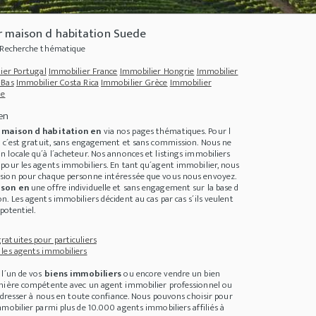
r maison d habitation Suede
- Recherche thématique
ier Portugal
Immobilier France
Immobilier Hongrie
Immobilier
-Bas
Immobilier Costa Rica
Immobilier Grèce
Immobilier
ie
en
e
maison d habitation en
via nos pages thématiques. Pour l
, c´est gratuit, sans engagement et sans commission. Nous ne
 locale qu´à l´acheteur. Nos annonces et listings immobiliers
pour les agents immobiliers. En tant qu´agent immobilier, nous
sion pour chaque personne intéressée que vous nous envoyez.
ison en
une offre individuelle et sans engagement sur la base d
. Les agents immobiliers décident au cas par cas s´ils veulent
t
+++
Auswandern nach Dänemark - Leben und Arbeiten in Dänemark
+++
Eine Imm
potentiel.
atuites pour particuliers
les agents immobiliers
 l´un de vos
biens immobiliers
ou encore vendre un bien
anière compétente avec un agent immobilier professionnel ou
 adresser à nous en toute confiance. Nous pouvons choisir pour
mobilier parmi plus de 10.000 agents immobiliers affiliés à