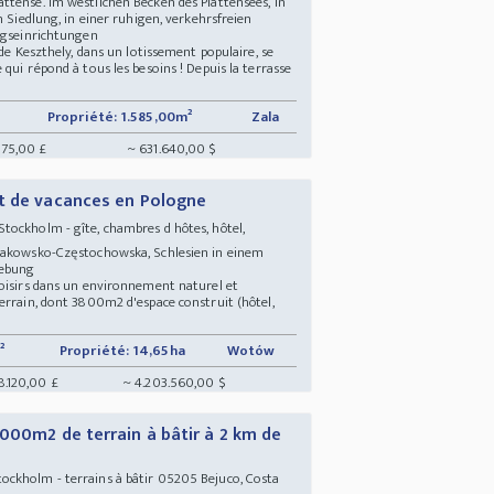
ttense. Im westlichen Becken des Plattensees, in
n Siedlung, in einer ruhigen, verkehrsfreien
ungseinrichtungen
 de Keszthely, dans un lotissement populaire, se
qui répond à tous les besoins ! Depuis la terrasse
Propriété: 1.585,00m²
Zala
575,00 £
~ 631.640,00 $
t de vacances en Pologne
tockholm - gîte, chambres d hôtes, hôtel,
Krakowsko-Częstochowska, Schlesien in einem
gebung
loisirs dans un environnement naturel et
errain, dont 3800m2 d'espace construit (hôtel,
²
Propriété: 14,65ha
Wotów
8.120,00 £
~ 4.203.560,00 $
000m2 de terrain à bâtir à 2 km de
ockholm - terrains à bâtir 05205 Bejuco, Costa