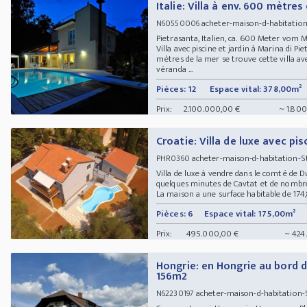
Italie: Villa à env. 600 mètres
acheter-maison-d-habitation
N60550006
Pietrasanta, Italien, ca. 600 Meter vom
Villa avec piscine et jardin à Marina di P
mètres de la mer se trouve cette villa av
véranda ...
Pièces: 12
Espace vital: 378,00m²
Prix:
2.100.000,00 €
~ 1.800
Croatie: Villa de luxe avec pi
acheter-maison-d-habitation-S
PHR0360
Villa de luxe à vendre dans le comté de D
quelques minutes de Cavtat et de nombre
La maison a une surface habitable de 174,8
Pièces: 6
Espace vital: 175,00m²
Prix:
495.000,00 €
~ 424
Hongrie: en Hongrie au bord d
156m2
acheter-maison-d-habitation-
N62230197