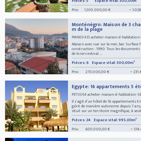
Pièces: 5
Espace vital: 300,00m²
Prix:
1.200.000,00 €
~ 1.02
Monténégro: Maison de 3 cha
m de la plage
acheter-maison-d-habitation
PMNE0435
Maison avec vue sur la mer, bar. Surface 
construction : 1990. Tous les documents 
de loisirs estival. ...
Pièces: 6
Espace vital: 300,00m²
Prix:
270.000,00 €
~ 231.
Egypte: 16 appartements 5 ét
acheter-maison-d-habitation-St
PET0064
Il s´agit d´un hôtel de 16 appartements 
géré de manière autonome depuis 7 ans, a
situé sur un territoire magnifique, à seu
Pièces: 24
Espace vital: 995,00m²
Prix:
600.000,00 €
~ 514