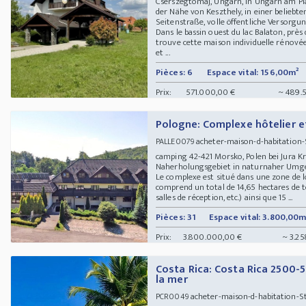
Cserszegtomaj, Ungarn, in Ungarn am Pla
der Nähe von Keszthely, in einer beliebte
Seitenstraße, volle öffentliche Versorg
Dans le bassin ouest du lac Balaton, près
trouve cette maison individuelle rénovée 
et ...
Pièces: 6
Espace vital: 156,00m²
Prix:
571.000,00 €
~ 489.
Pologne: Complexe hôtelier e
acheter-maison-d-habitation-S
PALLE0079
camping 42-421 Morsko, Polen bei Jura 
Naherholungsgebiet in naturnaher Um
Le complexe est situé dans une zone de 
comprend un total de 14,65 hectares de t
salles de réception, etc.) ainsi que 15 ...
Pièces: 31
Espace vital: 3.800,00m
Prix:
3.800.000,00 €
~ 3.25
Costa Rica: Costa Rica 2500-5
la mer
acheter-maison-d-habitation-St
PCR0049