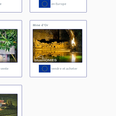
e
en Europe
Mine d'Or
 vente
vendre et acheter