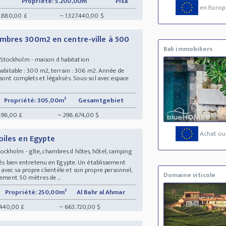
Propriété: 5.200,00m²
Pisa
en Europ
8.880,00 £
~ 1.327.440,00 $
mbres 300m2 en centre-ville à 500
Bali immobiliers
-Stockholm - maison d habitation
habitable : 300 m2, terrain : 306 m2. Année de
sont complets et légalisés. Sous-sol avec espace
Propriété: 305,00m²
Gesamtgebiet
498,00 £
~ 298.674,00 $
Achat ou
oiles en Egypte
ockholm - gîte, chambres d hôtes, hôtel, camping
très bien entretenu en Egypte. Un établissement
vec sa propre clientèle et son propre personnel,
Domaine viticole
lement 50 mètres de ...
Propriété: 250,00m²
Al Bahr al Ahmar
.440,00 £
~ 663.720,00 $