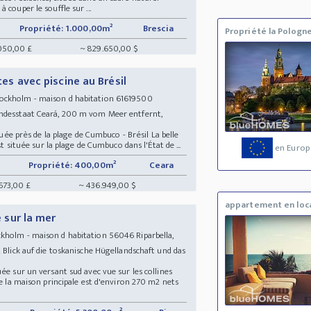
couper le souffle sur ...
Propriété: 1.000,00m²
Brescia
Propriété la Pologn
050,00 £
~ 829.650,00 $
ites avec piscine au Brésil
ockholm - maison d habitation 61619500
undesstaat Ceará, 200 m vom Meer entfernt,
ituée près de la plage de Cumbuco - Brésil La belle
st située sur la plage de Cumbuco dans l'État de ...
en Europ
Propriété: 400,00m²
Ceara
673,00 £
~ 436.949,00 $
appartement en loc
e sur la mer
kholm - maison d habitation 56046 Riparbella,
 Blick auf die toskanische Hügellandschaft und das
ée sur un versant sud avec vue sur les collines
de la maison principale est d'environ 270 m2 nets