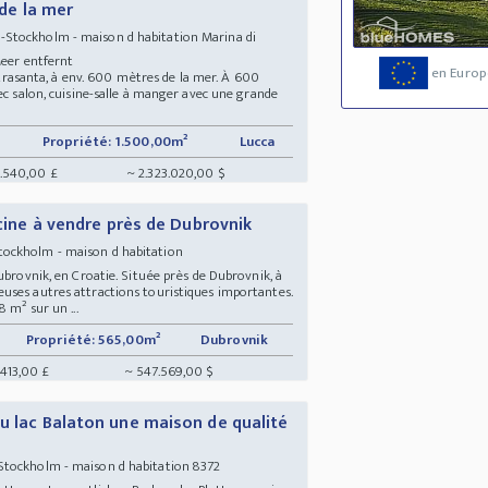
 de la mer
-Stockholm - maison d habitation Marina di
 Meer entfernt
en Europ
ietrasanta, à env. 600 mètres de la mer. À 600
ec salon, cuisine-salle à manger avec une grande
Propriété: 1.500,00m²
Lucca
.540,00 £
~ 2.323.020,00 $
scine à vendre près de Dubrovnik
tockholm - maison d habitation
ubrovnik, en Croatie. Située près de Dubrovnik, à
uses autres attractions touristiques importantes.
 m² sur un ...
Propriété: 565,00m²
Dubrovnik
.413,00 £
~ 547.569,00 $
u lac Balaton une maison de qualité
Stockholm - maison d habitation 8372