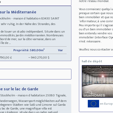
notre réseau mondial.

Vous connaissez quelqu´
sur la Méditerranée
presque certain que nous
bien immobilier et que no
ockholm - maison d habitation 83430 SAINT
´informateur, à une comm
ehr ruhig. In der Nähe des Strandes, des
Peu importe qu´il s´agis
ou d'un bien immobilier 
é de louer un studio indépendant. Située dans un
bien entendu vendre vos b
t commodités. Jardin méditerranéen. Nombreuses
immobilier (interface O
 bord de mer, sur la côte varnaise, dans un
n'est nécessaire.
le de ...
Veuillez nous contacter
Propriété: 580,00m²
Var
.790,00 £
~ 940.270,00 $
hall de dépôt
ue sur le lac de Garde
Stockholm - maison d habitation 25080 Tignale,
u Wanderwegen, Wassersportmöglichkeiten auf dem
en Europ
gelegenen Städten wie Salò und Limone sul Garda
 lac de Garde, une magnifique villa est
use résidence, située dans un cadre naturel