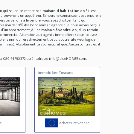
un qui souhaite vendre son
maison d habitation en
? Il est
 trouverons un acquéreur. Si nous ne connaissons pas encore le
us parvenons à le vendre, vous avez droit, en tant qu
ission de 10% des honoraires d´agence que nous avons perçus.
se d´un appartement, d´une
maison à vendre en
, d'un terrain
commercial. Attention aux agents immobiliers : vous pouvez
iens immobiliers directement depuis votre site web. logiciel
penImmo). Absolument pas bureaucratique. Aucun contrat écrit
 au 089-74792372 ou à l'adresse info@blueHOMES.com.
Immobilier Toscane
e
acheter et vendre