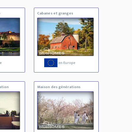
e
Cabanes et granges
e
en Europe
ation
Maison des générations