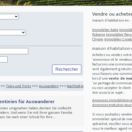
Vendre ou achete
maison d habitation en 
Immobilier Italie
Immobil
Pologne
Immobilier Pays
Chypre
Immobilier Croat
maison d habitation 
Achetez ou vendez votr
´annonceur et le vendeur
facturons une commission
sont également gratuits 
vous faisons une commis
lors d´une
vente de ma
´un partage de commission
+++
Auswandern
+++
Nachhaltigkeit
+++
Nie wieder ins Büro - Home-Office im Tes
ou non accepter le client 
Voir aussi à ce sujet :
Annonces immobilières gr
gentinien für Auswanderer
Annonces gratuites pour 
inien umgesehen haben, denken Sie vielleicht
ndern. Und wenn Sie mit Ihrer ganzen Familie
Si vous souhaitez vendre
ss Sie nach einer Schule für Ihre ...
immobilier spécial de m
spécialisé, veuillez vous
vous le meilleur agent im