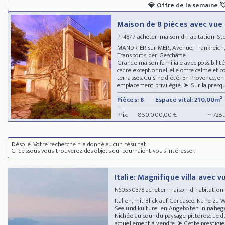
💎
Offre de la semaine

Maison de 8 pièces avec vue 
acheter-maison-d-habitation-St
PF4877
MANDRIER sur MER, Avenue, Frankreich, s
Transports, der Geschäfte
Grande maison familiale avec possibilit
cadre exceptionnel, elle offre calme e
terrasses. Cuisine d´été. En Provence, en
emplacement privilégié. ➤ Sur la presqu´î
Pièces: 8
Espace vital: 210,00m²
Prix:
850.000,00 €
~ 728
Désolé. Votre recherche n´a donné aucun résultat.
Ci-dessous vous trouverez des objets qui pourraient vous intéresser.
Italie: Magnifique villa avec v
acheter-maison-d-habitation-
N60550378
Italien, mit Blick auf Gardasee. Nähe z
See und kulturellen Angeboten in nahe
Nichée au cour du paysage pittoresque du
actuellement à vendre. ➤ Cette prestigie