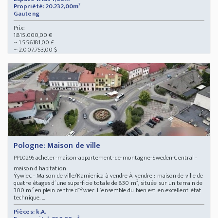
Propriété: 20.232,00m²
Gauteng
Prix:
1.815.000,00 €
~ 1.556.181,00 £
~ 2.007.753,00 $
Pologne: Maison de ville
acheter-maison-appartement-de-montagne-Sweden-Central -
PPL0296
maison d habitation
Ýywiec - Maison de ville/Kamienica à vendre À vendre : maison de ville de
quatre étages d´une superficie totale de 830 m², située sur un terrain de
300 m² en plein centre d´Ýwiec. L´ensemble du bien est en excellent état
technique. ...
Pièces: k.A.