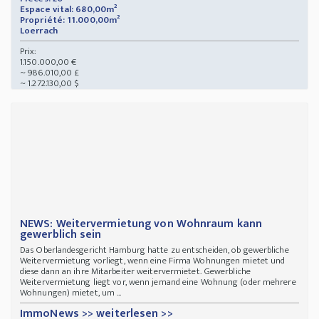
Espace vital: 680,00m²
Propriété: 11.000,00m²
Loerrach
Prix:
1.150.000,00 €
~ 986.010,00 £
~ 1.272.130,00 $
NEWS: Weitervermietung von Wohnraum kann
gewerblich sein
Das Oberlandesgericht Hamburg hatte zu entscheiden, ob gewerbliche
Weitervermietung vorliegt, wenn eine Firma Wohnungen mietet und
diese dann an ihre Mitarbeiter weitervermietet. Gewerbliche
Weitervermietung liegt vor, wenn jemand eine Wohnung (oder mehrere
Wohnungen) mietet, um ...
ImmoNews >> weiterlesen >>