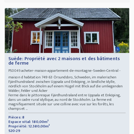
Suède: Propriété avec 2 maisons et des bâtiments
de ferme
acheter-maison-appartement-de-montagne-Sweden-Central -
PS0049
maison d habitation 749 63 Örsundsbro, Schweden, im malerischen
Fjärdhundraland zwischen Uppsala und Enköping, in ländliche Idylle,
nördlich von Stockholm auf einem Hügel mit Blick auf die umliegenden
Wälder, Felder und Äcker
Ferme dans le pittoresque Fjärdhundraland entre Uppsala et Enköping,
dans un cadre rural idyllique, au nord de Stockholm. La ferme est
magnifiquement située sur une colline avec vue sur les forêts, les
champs et ...
Pièces: 8
Espace vital: 180,00m²
Propriété: 12.380,00m²
S20-29