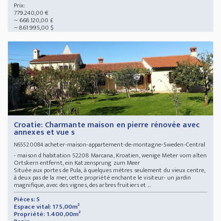
Prix:
779.240,00 €
~ 668.120,00 £
~ 861.995,00 $
Croatie: Charmante maison en pierre rénovée avec
annexes et vue s
acheter-maison-appartement-de-montagne-Sweden-Central
N65520084
- maison d habitation 52208 Marcana, Kroatien, wenige Meter vom alten
Ortskern entfernt, ein Katzensprung zum Meer
Située aux portes de Pula, à quelques mètres seulement du vieux centre,
à deux pas de la mer, cette propriété enchante le visiteur- un jardin
magnifique, avec des vignes, des arbres fruitiers et ...
Pièces: 5
Espace vital: 175,00m²
Propriété: 1.400,00m²