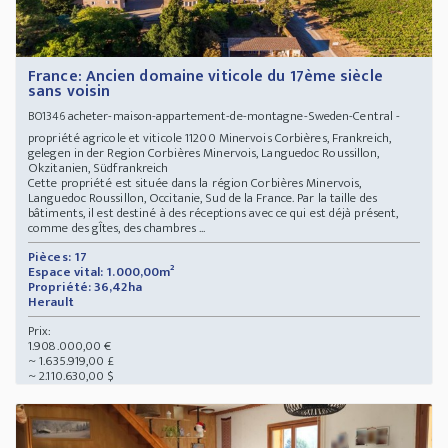
France: Ancien domaine viticole du 17ème siècle
sans voisin
acheter-maison-appartement-de-montagne-Sweden-Central -
BO1346
propriété agricole et viticole 11200 Minervois Corbières, Frankreich,
gelegen in der Region Corbières Minervois, Languedoc Roussillon,
Okzitanien, Südfrankreich
Cette propriété est située dans la région Corbières Minervois,
Languedoc Roussillon, Occitanie, Sud de la France. Par la taille des
bâtiments, il est destiné à des réceptions avec ce qui est déjà présent,
comme des gÎtes, des chambres ...
Pièces: 17
Espace vital: 1.000,00m²
Propriété: 36,42ha
Herault
Prix:
1.908.000,00 €
~ 1.635.919,00 £
~ 2.110.630,00 $