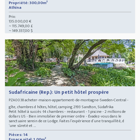
Propriété: 300,00m²
Athína
Prix:
135.000,00 €
~ 115.749,00 £
~ 149.337,00 $
Sudafricaine (Rep.): Un petit hôtel prospère
acheter-maison-appartement-de-montagne-Sweden-Central -
PZA0038
gîte, chambres d hôtes, hôtel, camping 2193 Sandton, Südafrika
Petit hôtel à succès -14 chambres - restaurant - 1 piscine - 2 millions de
dollars US - Bien immobilier de premier ordre - Évadez-vous dans le
sanctuaire serein de ce Lodge. Faites l´expérience d´une tranquillité, d
´une sûreté et ...
Pièces: 14
Espace vital: 1,00m²