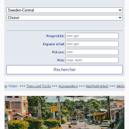
Propriété:
Espace vital:
Pièces:
Prix:
pps und Tricks
+++
Auswandern
+++
Nachhaltigkeit
+++
Weihnachtszeit in der Türke