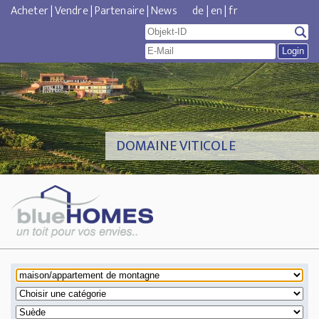
Acheter
|
Vendre
|
Partenaire
|
News
de
|
en
|
fr
DOMAINE VITICOLE