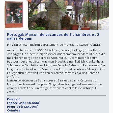
Portugal: Maison de vacances de 3 chambres et 2
salles de bain
acheter-maison-appartement-de-montagne-Sweden-Central -
PPT0321
maison d habitation 3300-252 Folques, Bocado, Portugal, in der Nähe
von Arganil in einem ruhigen Weiler mit atemberaubendem Blick auf die
malerischen Berge von Serre de Acor, nur 15 Autominuten bis zum
Hauptort, der alles bietet, was man braucht, einschließlich Krankenhaus,
Schulen, alle Geschäfte des täglichen Bedarfs, Cafés und Restaurants. Der
Flughafen Porto ist nur 2 Stunden entfernt und Lissabon 2 Stunden 40.
Es liegt auch nicht weit von den beliebten Dörfern Coja und Benfeita
entfernt
Maison de vacances de 3 chambres et 2 salles de bain - Cette maison
traditionnelle en ardoise près d'Arganil au Portugal est une maison de
vacances parfaite ou un refuge permanent contre la vie urbaine. ➤ ;
Cette ...
Pièces: 3
Espace vital: 40,00m²
Propriété: 120,00m²
Coimbra