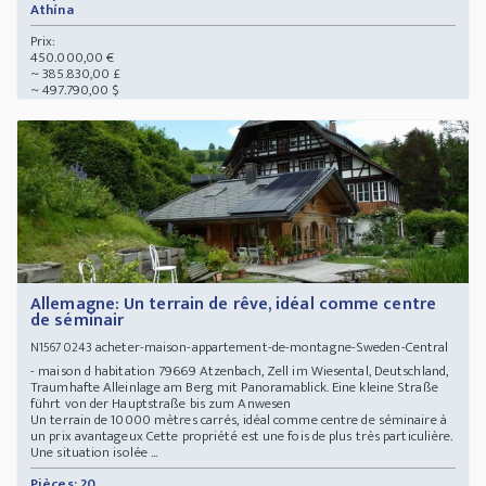
Athína
Prix:
450.000,00 €
~ 385.830,00 £
~ 497.790,00 $
Allemagne: Un terrain de rêve, idéal comme centre
de séminair
acheter-maison-appartement-de-montagne-Sweden-Central
N15670243
- maison d habitation 79669 Atzenbach, Zell im Wiesental, Deutschland,
Traumhafte Alleinlage am Berg mit Panoramablick. Eine kleine Straße
führt von der Hauptstraße bis zum Anwesen
Un terrain de 10000 mètres carrés, idéal comme centre de séminaire à
un prix avantageux Cette propriété est une fois de plus très particulière.
Une situation isolée ...
Pièces: 20