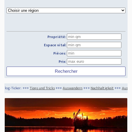
Propriété:
Espace vital:
Pièces:
Prix:
ipps und Tricks
+++
Auswandern
+++
Nachhaltigkeit
+++
Auswandern nach Kanada - S