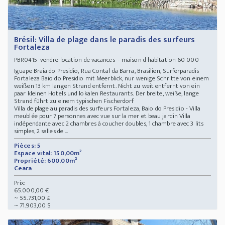
Brésil: Villa de plage dans le paradis des surfeurs
Fortaleza
vendre location de vacances - maison d habitation 60 000
PBR0415
Iguape Braia do Presidio, Rua Contal da Barra, Brasilien, Surferparadis
Fortaleza Baio do Presidio mit Meerblick, nur wenige Schritte von einem
weißen 13 km langen Strand entfernt. Nicht zu weit entfernt von ein
paar kleinen Hotels und lokalen Restaurants. Der breite, weiße, lange
Strand führt zu einem typischen Fischerdorf
Villa de plage au paradis des surfeurs Fortaleza, Baio do Presidio - Villa
meublée pour 7 personnes avec vue sur la mer et beau jardin Villa
indépendante avec 2 chambres à coucher doubles, 1 chambre avec 3 lits
simples, 2 salles de ...
Pièces: 5
Espace vital: 150,00m²
Propriété: 600,00m²
Ceara
Prix:
65.000,00 €
~ 55.731,00 £
~ 71.903,00 $