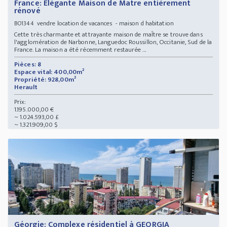
France: Elégante Maison de Matre entièrement
rénové
vendre location de vacances - maison d habitation
BO1344
Cette très charmante et attrayante maison de maÎtre se trouve dans
l'agglomération de Narbonne, Languedoc Roussillon, Occitanie, Sud de la
France. La maison a été récemment restaurée ...
Pièces: 8
Espace vital: 400,00m²
Propriété: 928,00m²
Herault
Prix:
1.195.000,00 €
~ 1.024.593,00 £
~ 1.321.909,00 $
Géorgie: Complexe résidentiel à GEORGIA