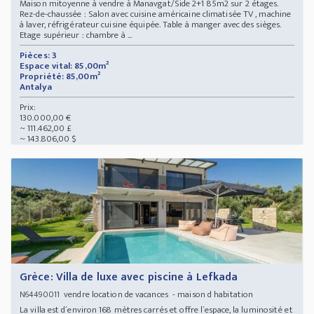
Maison mitoyenne à vendre à Manavgat/Side 2+1 85m2 sur 2 étages.
Rez-de-chaussée : Salon avec cuisine américaine climatisée TV , machine
à laver, réfrigérateur cuisine équipée. Table à manger avec des sièges.
Etage supérieur : chambre à ...
Pièces: 3
Espace vital: 85,00m²
Propriété: 85,00m²
Antalya
Prix:
130.000,00 €
~ 111.462,00 £
~ 143.806,00 $
Grèce: Villa de luxe avec piscine à Lefkada
vendre location de vacances - maison d habitation
N64490011
La villa est d´environ 168 mètres carrés et offre l´espace, la luminosité et