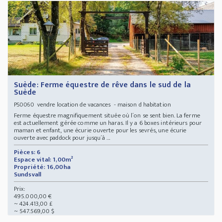
Suède: Ferme équestre de rêve dans le sud de la
Suède
vendre location de vacances - maison d habitation
PS0060
Ferme équestre magnifiquement située où l´on se sent bien. La ferme
est actuellement gérée comme un haras. Il y a 6 boxes intérieurs pour
maman et enfant, une écurie ouverte pour les sevrés, une écurie
ouverte avec paddock pour jusqu´à ...
Pièces: 6
Espace vital: 1,00m²
Propriété: 16,00ha
Sundsvall
Prix:
495.000,00 €
~ 424.413,00 £
~ 547.569,00 $