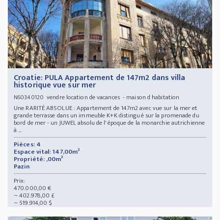
Croatie: PULA Appartement de 147m2 dans villa
historique vue sur mer
vendre location de vacances - maison d habitation
N60340120
Une RARITÉ ABSOLUE : Appartement de 147m2 avec vue sur la mer et
grande terrasse dans un immeuble K+K distingué sur la promenade du
bord de mer - un JUWEL absolu de l'époque de la monarchie autrichienne
à ...
Pièces: 4
Espace vital: 147,00m²
Propriété: ,00m²
Pazin
Prix:
470.000,00 €
~ 402.978,00 £
~ 519.914,00 $