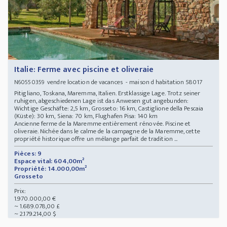
Italie: Ferme avec piscine et oliveraie
vendre location de vacances - maison d habitation 58017
N60550359
Pitigliano, Toskana, Maremma, Italien. Erstklassige Lage. Trotz seiner
ruhigen, abgeschiedenen Lage ist das Anwesen gut angebunden:
Wichtige Geschäfte: 2,5 km, Grosseto: 16 km, Castiglione della Pescaia
(Küste): 30 km, Siena: 70 km, Flughafen Pisa: 140 km
Ancienne ferme de la Maremme entièrement rénovée. Piscine et
oliveraie. Nichée dans le calme de la campagne de la Maremme, cette
propriété historique offre un mélange parfait de tradition ...
Pièces: 9
Espace vital: 604,00m²
Propriété: 14.000,00m²
Grosseto
Prix:
1.970.000,00 €
~ 1.689.078,00 £
~ 2.179.214,00 $