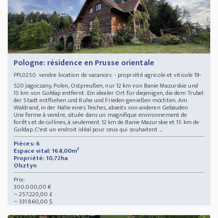
Pologne: résidence en Prusse orientale
vendre location de vacances - propriété agricole et viticole 19-
PPL0250
520 Jagoczany, Polen, Ostpreußen, nur 12 km von Banie Mazurskie und
15 km von Gołdap entfernt. Ein idealer Ort für diejenigen, die dem Trubel
der Stadt entfliehen und Ruhe und Frieden genießen möchten. Am
Waldrand, in der Nähe eines Teiches, abseits von anderen Gebäuden
Une ferme à vendre, située dans un magnifique environnement de
forêts et de collines, à seulement 12 km de Banie Mazurskie et 15 km de
Gołdap. C'est un endroit idéal pour ceux qui souhaitent ...
Pièces: 6
Espace vital: 168,00m²
Propriété: 10,72ha
Olsztyn
Prix:
300.000,00 €
~ 257.220,00 £
~ 331.860,00 $