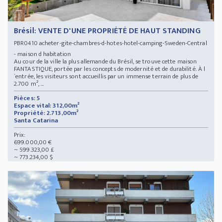
Brésil: VENTE D'UNE PROPRIÉTÉ DE HAUT STANDING
acheter-gite-chambres-d-hotes-hotel-camping-Sweden-Central
PBR0410
- maison d habitation
Au cour de la ville la plus allemande du Brésil, se trouve cette maison
FANTASTIQUE, portée par les concepts de modernité et de durabilité. À l
´entrée, les visiteurs sont accueillis par un immense terrain de plus de
2.700 m², ...
Pièces: 5
Espace vital: 312,00m²
Propriété: 2.713,00m²
Santa Catarina
Prix:
699.000,00 €
~ 599.323,00 £
~ 773.234,00 $