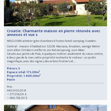
Croatie: Charmante maison en pierre rénovée avec
annexes et vue s
acheter-gite-chambres-d-hotes-hotel-camping-Sweden-
N65520084
Central - maison d habitation 52208 Marcana, Kroatien, wenige Meter
vom alten Ortskern entfernt, ein Katzensprung zum Meer
Située aux portes de Pula, à quelques mètres seulement du vieux centre,
à deux pas de la mer, cette propriété enchante le visiteur- un jardin
magnifique, avec des vignes, des arbres fruitiers et ...
Pièces: 5
Espace vital: 175,00m²
Propriété: 1.400,00m²
Pazin
Prix:
440.000,00 €
~ 377.256,00 £
~ 486.728,00 $