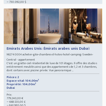
~ 730.092,00 $
Emirats Arabes Unis: Émirats arabes unis Dubaï
acheter-gite-chambres-d-hotes-hotel-camping-Sweden-
N62740004
Central - appartement
C'est un gratte-ciel résidentiel de luxe de 101 étages. Il offre des studios
entièrement meublés ainsi que des appartements de 1, 2 et 3 chambres,
dont certains avec piscine privée. Vue panoramique ...
Pièces: 2
Espace vital: 104,00m²
Propriété: 104,00m²
Dubai
Prix:
779.240,00 €
~ 668.120,00 £
~ 861.995,00 $