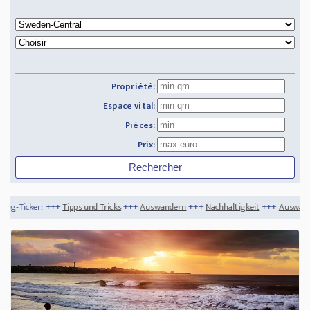
Propriété:
Espace vital:
Pièces:
Prix:
ps und Tricks
+++
Auswandern
+++
Nachhaltigkeit
+++
Auswanderparadies Dominika