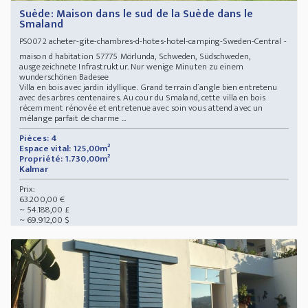
Suède: Maison dans le sud de la Suède dans le
Smaland
acheter-gite-chambres-d-hotes-hotel-camping-Sweden-Central -
PS0072
maison d habitation 57775 Mörlunda, Schweden, Südschweden,
ausgezeichnete Infrastruktur. Nur wenige Minuten zu einem
wunderschönen Badesee
Villa en bois avec jardin idyllique. Grand terrain d´angle bien entretenu
avec des arbres centenaires. Au cour du Smaland, cette villa en bois
récemment rénovée et entretenue avec soin vous attend avec un
mélange parfait de charme ...
Pièces: 4
Espace vital: 125,00m²
Propriété: 1.730,00m²
Kalmar
Prix:
63.200,00 €
~ 54.188,00 £
~ 69.912,00 $