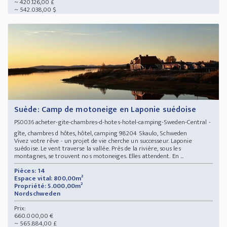
~ 420.126,00 £
~ 542.038,00 $
Suède: Camp de motoneige en Laponie suédoise
acheter-gite-chambres-d-hotes-hotel-camping-Sweden-Central -
PS0036
gîte, chambres d hôtes, hôtel, camping 98204 Skaulo, Schweden
Vivez votre rêve - un projet de vie cherche un successeur. Laponie
suédoise. Le vent traverse la vallée. Près de la rivière, sous les
montagnes, se trouvent nos motoneiges. Elles attendent. En ...
Pièces: 14
Espace vital: 800,00m²
Propriété: 5.000,00m²
Nordschweden
Prix:
660.000,00 €
~ 565.884,00 £