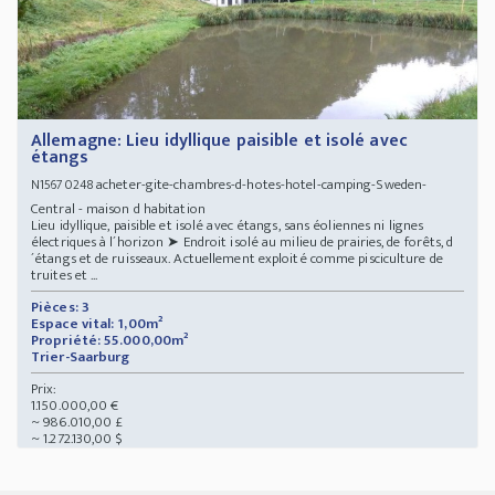
Allemagne: Lieu idyllique paisible et isolé avec
étangs
acheter-gite-chambres-d-hotes-hotel-camping-Sweden-
N15670248
Central - maison d habitation
Lieu idyllique, paisible et isolé avec étangs, sans éoliennes ni lignes
électriques à l´horizon ➤ Endroit isolé au milieu de prairies, de forêts, d
´étangs et de ruisseaux. Actuellement exploité comme pisciculture de
truites et ...
Pièces: 3
Espace vital: 1,00m²
Propriété: 55.000,00m²
Trier-Saarburg
Prix:
1.150.000,00 €
~ 986.010,00 £
~ 1.272.130,00 $