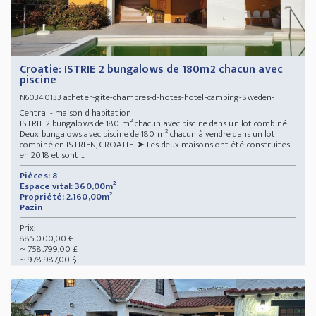
Croatie: ISTRIE 2 bungalows de 180m2 chacun avec
piscine
acheter-gite-chambres-d-hotes-hotel-camping-Sweden-
N60340133
Central - maison d habitation
ISTRIE 2 bungalows de 180 m² chacun avec piscine dans un lot combiné.
Deux bungalows avec piscine de 180 m² chacun à vendre dans un lot
combiné en ISTRIEN, CROATIE. ➤ Les deux maisons ont été construites
en 2018 et sont ...
Pièces: 8
Espace vital: 360,00m²
Propriété: 2.160,00m²
Pazin
Prix:
885.000,00 €
~ 758.799,00 £
~ 978.987,00 $