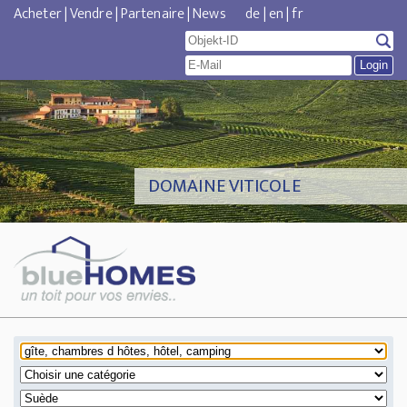
Acheter
|
Vendre
|
Partenaire
|
News
de
|
en
|
fr
DOMAINE VITICOLE