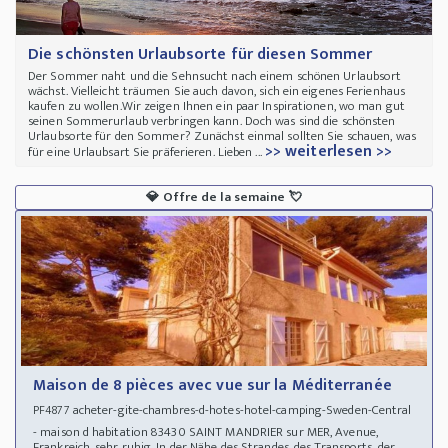
Die schönsten Urlaubsorte für diesen Sommer
Der Sommer naht und die Sehnsucht nach einem schönen Urlaubsort
wächst. Vielleicht träumen Sie auch davon, sich ein eigenes Ferienhaus
kaufen zu wollen.Wir zeigen Ihnen ein paar Inspirationen, wo man gut
seinen Sommerurlaub verbringen kann. Doch was sind die schönsten
Urlaubsorte für den Sommer? Zunächst einmal sollten Sie schauen, was
>> weiterlesen >>
für eine Urlaubsart Sie präferieren. Lieben ...
💎
Offre de la semaine
💘
Maison de 8 pièces avec vue sur la Méditerranée
acheter-gite-chambres-d-hotes-hotel-camping-Sweden-Central
PF4877
- maison d habitation 83430 SAINT MANDRIER sur MER, Avenue,
Frankreich, sehr ruhig. In der Nähe des Strandes, des Transports, der