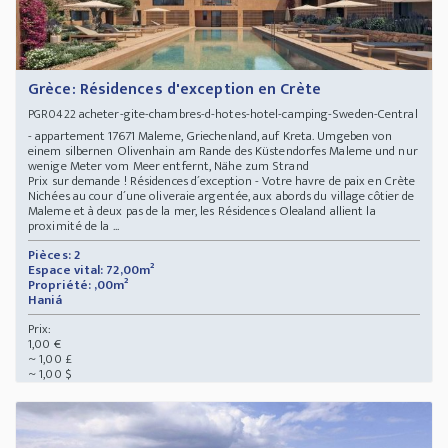
Grèce: Résidences d'exception en Crète
acheter-gite-chambres-d-hotes-hotel-camping-Sweden-Central
PGR0422
- appartement 17671 Maleme, Griechenland, auf Kreta. Umgeben von
einem silbernen Olivenhain am Rande des Küstendorfes Maleme und nur
wenige Meter vom Meer entfernt, Nähe zum Strand
Prix sur demande ! Résidences d´exception - Votre havre de paix en Crète
Nichées au cour d´une oliveraie argentée, aux abords du village côtier de
Maleme et à deux pas de la mer, les Résidences Olealand allient la
proximité de la ...
Pièces: 2
Espace vital: 72,00m²
Propriété: ,00m²
Haniá
Prix:
1,00 €
~ 1,00 £
~ 1,00 $