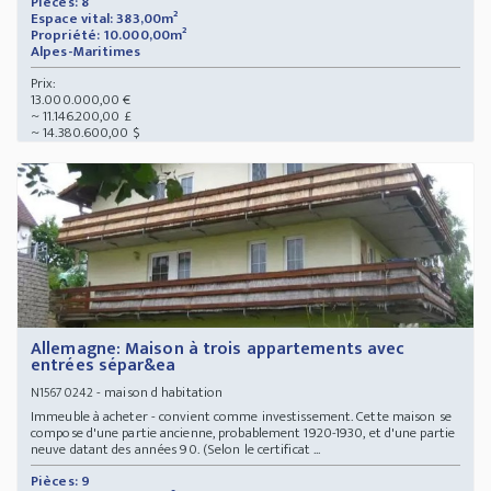
Pièces: 8
Espace vital: 383,00m²
Propriété: 10.000,00m²
Alpes-Maritimes
Prix:
13.000.000,00 €
~ 11.146.200,00 £
~ 14.380.600,00 $
Allemagne: Maison à trois appartements avec
entrées sépar&ea
- maison d habitation
N15670242
Immeuble à acheter - convient comme investissement. Cette maison se
compose d'une partie ancienne, probablement 1920-1930, et d'une partie
neuve datant des années 90. (Selon le certificat ...
Pièces: 9