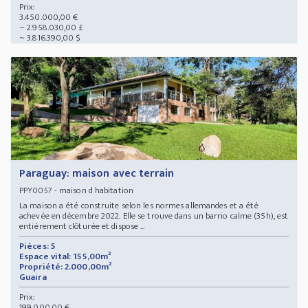
Prix:
3.450.000,00 €
~ 2.958.030,00 £
~ 3.816.390,00 $
Paraguay: maison avec terrain
- maison d habitation
PPY0057
La maison a été construite selon les normes allemandes et a été
achevée en décembre 2022. Elle se trouve dans un barrio calme (35h), est
entièrement clôturée et dispose ...
Pièces: 5
Espace vital: 155,00m²
Propriété: 2.000,00m²
Guaira
Prix:
199.000,00 €