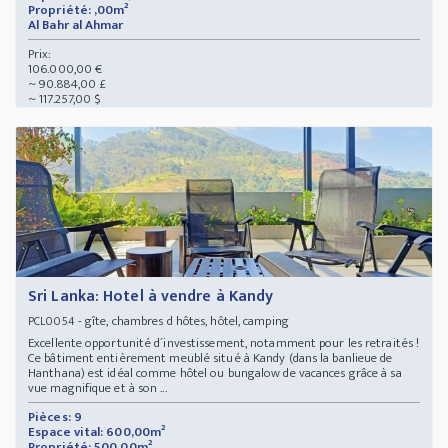
Propriété: ,00m²
Al Bahr al Ahmar
Prix:
106.000,00 €
~ 90.884,00 £
~ 117.257,00 $
Sri Lanka: Hotel à vendre à Kandy
- gîte, chambres d hôtes, hôtel, camping
PCL0054
Excellente opportunité d´investissement, notamment pour les retraités !
Ce bâtiment entièrement meublé situé à Kandy (dans la banlieue de
Hanthana) est idéal comme hôtel ou bungalow de vacances grâce à sa
vue magnifique et à son ...
Pièces: 9
Espace vital: 600,00m²
Propriété: 500,00m²