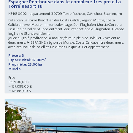
Espagne: Penthouse dans le complexe très prisé La
Torre Resort su
- appartement 30709 Torre Pacheco, C/Anchoa, Spanien, im
N64650002
beliebten La Torre Resort an der Costa Calida, Region Murcia, Costa
Calida an zwei Meeren in zentraler Lage. Der Flughafen Murcia/Corvera
ist nur eine halbe Stunde entfernt, der internationale Flughafen Alicante
liegt eine Stunde entfernt
Jouer au golf, profiter de la nature, faire le plein de soleil et vivre entre
deux mers. ➤ ESPAGNE, région de Murcie, Costa Calida, entre deux mers,
avec beaucoup de soleil et un climat unique ➤ Cet appartement ...
Pièces: 3
Espace vital: 82,00m²
Propriété: 25,00ha
Murcia
Prix:
159.900,00 €
~ 137.098,00 £
~ 176.881,00 $