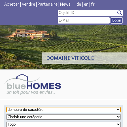
Acheter
|
Vendre
|
Partenaire
|
News
de
|
en
|
fr
DOMAINE VITICOLE