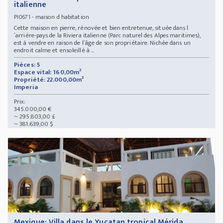
italienne
- maison d habitation
PI0671
Cette maison en pierre, rénovée et bien entretenue, située dans l
´arrière-pays de la Riviera italienne (Parc naturel des Alpes maritimes),
est à vendre en raison de l´âge de son propriétaire. Nichée dans un
endroit calme et ensoleillé à ...
Pièces: 5
Espace vital: 160,00m²
Propriété: 22.000,00m²
Imperia
Prix:
345.000,00 €
~ 295.803,00 £
~ 381.639,00 $
Mexique: Villa dans le Yucatan tropical Mérida