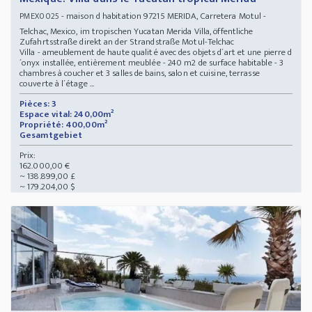
- maison d habitation 97215 MERIDA, Carretera Motul -
PMEX0025
Telchac, Mexico, im tropischen Yucatan Merida Villa, öffentliche
Zufahrtsstraße direkt an der Strandstraße Motul-Telchac
Villa - ameublement de haute qualité avec des objets d´art et une pierre d
´onyx installée, entièrement meublée - 240 m2 de surface habitable - 3
chambres à coucher et 3 salles de bains, salon et cuisine, terrasse
couverte à l´étage ...
Pièces: 3
Espace vital: 240,00m²
Propriété: 400,00m²
Gesamtgebiet
Prix:
162.000,00 €
~ 138.899,00 £
~ 179.204,00 $