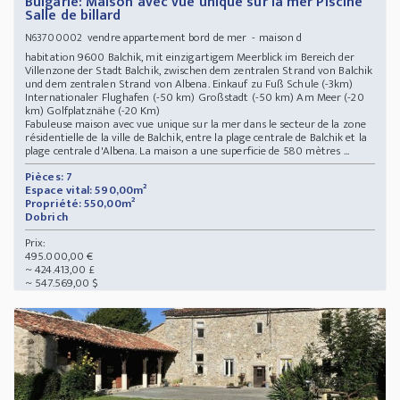
Bulgarie: Maison avec vue unique sur la mer Piscine
Salle de billard
vendre appartement bord de mer - maison d
N63700002
habitation 9600 Balchik, mit einzigartigem Meerblick im Bereich der
Villenzone der Stadt Balchik, zwischen dem zentralen Strand von Balchik
und dem zentralen Strand von Albena. Einkauf zu Fuß Schule (-3km)
Internationaler Flughafen (-50 km) Großstadt (-50 km) Am Meer (-20
km) Golfplatznähe (-20 Km)
Fabuleuse maison avec vue unique sur la mer dans le secteur de la zone
résidentielle de la ville de Balchik, entre la plage centrale de Balchik et la
plage centrale d'Albena. La maison a une superficie de 580 mètres ...
Pièces: 7
Espace vital: 590,00m²
Propriété: 550,00m²
Dobrich
Prix:
495.000,00 €
~ 424.413,00 £
~ 547.569,00 $