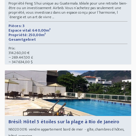
Propriété Feng Shui unique au Guatemala. Idéale pour une retraite bien-
être ou un investissement Airbnb. Vous n´achetez pas seulement une
propriété, vous investissez dans un espace conçu pour l´harmonie, l
´énergie et un art de vivre ...
Pièces: 3
Espace vital: 640,00m²
Propriété: 250,00m²
Gesamtgebiet
Prix:
314.260,00 €
~ 269.447,00 £
~ 347.634,00 $
Brésil: Hôtel 5 étoiles sur la plage à Rio de Janeiro
vendre appartement bord de mer - gîte, chambres d hôtes,
N60200016
hôtel, camping