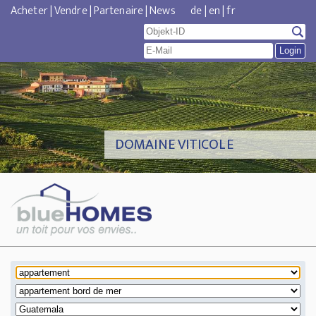
Acheter
|
Vendre
|
Partenaire
|
News
de
|
en
|
fr
DOMAINE VITICOLE