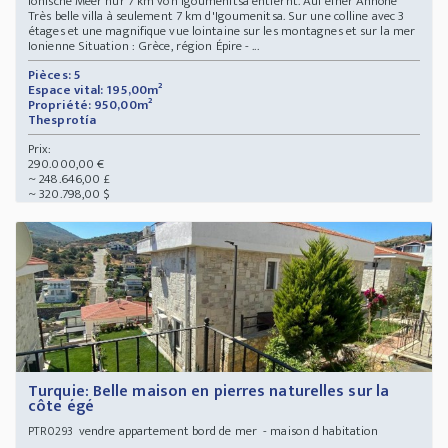
Ionische Meer nur 7 km von Igoumenitsa entfernt. Auf einer Anhöhe
Très belle villa à seulement 7 km d'Igoumenitsa. Sur une colline avec 3
étages et une magnifique vue lointaine sur les montagnes et sur la mer
Ionienne Situation : Grèce, région Épire - ...
Pièces: 5
Espace vital: 195,00m²
Propriété: 950,00m²
Thesprotía
Prix:
290.000,00 €
~ 248.646,00 £
~ 320.798,00 $
Turquie: Belle maison en pierres naturelles sur la
côte égé
vendre appartement bord de mer - maison d habitation
PTR0293