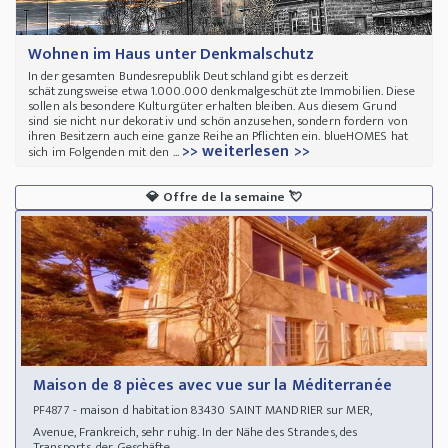
Wohnen im Haus unter Denkmalschutz
In der gesamten Bundesrepublik Deutschland gibt es derzeit
schätzungsweise etwa 1.000.000 denkmalgeschützte Immobilien. Diese
sollen als besondere Kulturgüter erhalten bleiben. Aus diesem Grund
sind sie nicht nur dekorativ und schön anzusehen, sondern fordern von
ihren Besitzern auch eine ganze Reihe an Pflichten ein. blueHOMES hat
>> weiterlesen >>
sich im Folgenden mit den ...
💎
Offre de la semaine
💘
Maison de 8 pièces avec vue sur la Méditerranée
- maison d habitation 83430 SAINT MANDRIER sur MER,
PF4877
Avenue, Frankreich, sehr ruhig. In der Nähe des Strandes, des
Transports, der Geschäfte