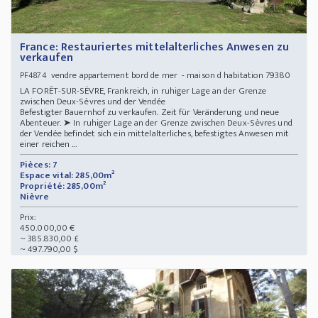
France: Restauriertes mittelalterliches Anwesen zu
verkaufen
vendre appartement bord de mer - maison d habitation 79380
PF4874
LA FORÊT-SUR-SÈVRE, Frankreich, in ruhiger Lage an der Grenze
zwischen Deux-Sèvres und der Vendée
Befestigter Bauernhof zu verkaufen. Zeit für Veränderung und neue
Abenteuer. ➤ In ruhiger Lage an der Grenze zwischen Deux-Sèvres und
der Vendée befindet sich ein mittelalterliches, befestigtes Anwesen mit
einer reichen ...
Pièces: 7
Espace vital: 285,00m²
Propriété: 285,00m²
Nièvre
Prix:
450.000,00 €
~ 385.830,00 £
~ 497.790,00 $