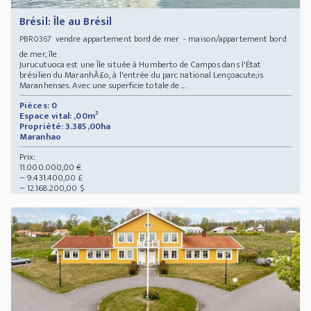
Brésil: Île au Brésil
vendre appartement bord de mer - maison/appartement bord
PBR0367
de mer, île
Jurucutuoca est une Île située à Humberto de Campos dans l'État
brésilien du MaranhÃ£o, à l'entrée du parc national Lençoacute;is
Maranhenses. Avec une superficie totale de ...
Pièces: 0
Espace vital: ,00m²
Propriété: 3.385,00ha
Maranhao
Prix:
11.000.000,00 €
~ 9.431.400,00 £
~ 12.168.200,00 $