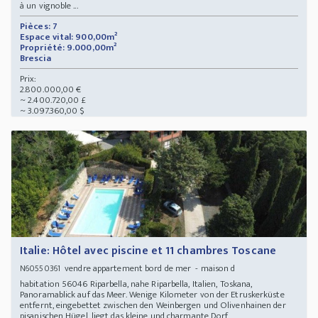
à un vignoble ...
Pièces: 7
Espace vital: 900,00m²
Propriété: 9.000,00m²
Brescia
Prix:
2.800.000,00 €
~ 2.400.720,00 £
~ 3.097.360,00 $
Italie: Hôtel avec piscine et 11 chambres Toscane
vendre appartement bord de mer - maison d
N60550361
habitation 56046 Riparbella, nahe Riparbella, Italien, Toskana,
Panoramablick auf das Meer. Wenige Kilometer von der Etruskerküste
entfernt, eingebettet zwischen den Weinbergen und Olivenhainen der
pisanischen Hügel, liegt das kleine und charmante Dorf