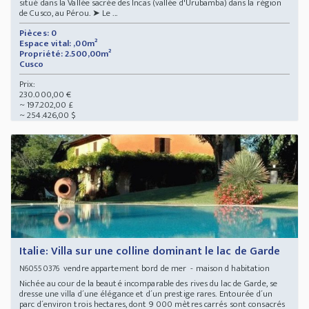
situé dans la Vallée sacrée des Incas (vallée d'Urubamba) dans la région
de Cusco, au Pérou. ➤ Le ...
Pièces: 0
Espace vital: ,00m²
Propriété: 2.500,00m²
Cusco
Prix:
230.000,00 €
~ 197.202,00 £
~ 254.426,00 $
Italie: Villa sur une colline dominant le lac de Garde
vendre appartement bord de mer - maison d habitation
N60550376
Nichée au cour de la beauté incomparable des rives du lac de Garde, se
dresse une villa d´une élégance et d´un prestige rares. Entourée d´un
parc d´environ trois hectares, dont 9 000 mètres carrés sont consacrés