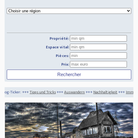
Propriété:
Espace vital:
Pièces:
Prix:
pps und Tricks
+++
Auswandern
+++
Nachhaltigkeit
+++
Immobilienbesitzer und Vers