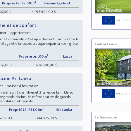
Propriété: 85,00m²
Gesamtgebiet
617,00 £
~ 196.904,00 $
en Europ
rme et de confort
 mer - appartement
ort et commodité. Cet appartement unique offre la
 étage et d'un accès pratique depuis la rue - grâce
Endroit isolé
Propriété: ,00m²
Lucca
162,00 £
~ 696.906,00 $
scine Sri Lanka
r - maison d habitation
térieur. 6 chambres et 2 salles de bain. Maison
en Europ
e.grande piscine. 36 mètres carrés de grands
ntilation et type de ...
Propriété: 731,00m²
Sri Lanka
La Gascogne
525,00 £
~ 414.825,00 $