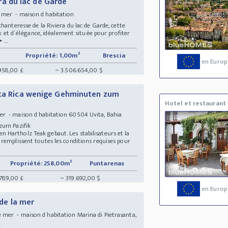
iera du lac de Garde
 mer - maison d habitation
hanteresse de la Riviera du lac de Garde, cette
ix et d´élégance, idéalement située pour profiter
...
Propriété: 1,00m²
Brescia
en Europ
.958,00 £
~ 3.506.654,00 $
sta Rica wenige Gehminuten zum
Hotel et restaurant
r - maison d habitation 60504 Uvita, Bahia
 zum Pazifik
Hartholz Teak gebaut. Les stabilisateurs et la
remplissent toutes les conditions requises pour
Propriété: 258,00m²
Puntarenas
.789,00 £
~ 319.692,00 $
en Europ
 de la mer
mer - maison d habitation Marina di Pietrasanta,
nt