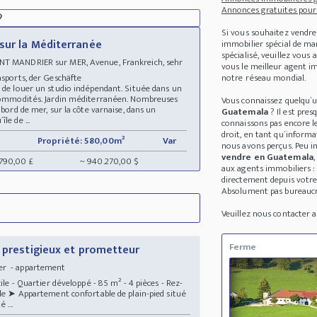
Annonces gratuites pour 

Si vous souhaitez vendre
sur la Méditerranée
immobilier spécial de m
spécialisé, veuillez vous
NT MANDRIER sur MER, Avenue, Frankreich, sehr
vous le meilleur agent im
ansports, der Geschäfte
notre réseau mondial.
é de louer un studio indépendant. Située dans un
t commodités. Jardin méditerranéen. Nombreuses
Vous connaissez quelqu´
 bord de mer, sur la côte varnaise, dans un
Guatemala
? Il est pre
le de ...
connaissons pas encore l
droit, en tant qu´inform
Propriété: 580,00m²
Var
nous avons perçus. Peu i
vendre en Guatemala
.790,00 £
~ 940.270,00 $
aux agents immobiliers :
directement depuis votre
Absolument pas bureaucra
Veuillez nous contacter
Ferme
r prestigieux et prometteur
er - appartement
ile - Quartier développé - 85 m² - 4 pièces - Rez-
ble ➤ Appartement confortable de plain-pied situé
 ...