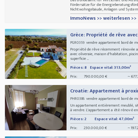
Fördersätze für die Energieberatungsfö
Nichtwohngebäude, Anlagen und Systeme 
ImmoNews >> weiterlesen >>
Grèce: Propriété de rêve ave
vendre appartement bord de me
PGR0359
Propriété de rêve récemment rénovée av
avec oliveraie, maison d'habitation, pisci
superficie ...
Pièces: 8
Espace vital: 313,00m²
Prix:
790.000,00 €
~ 677
Croatie: Appartement à proxi
vendre appartement bord de 
PHR0386
Un appartement entièrement meublé, sit
à vendre. L'appartement a été rénové en 
Pièces: 2
Espace vital: 47,00m²
Prix:
230.000,00 €
~ 197.