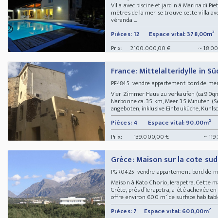
Villa avec piscine et jardin à Marina di P
mètres de la mer se trouve cette villa av
véranda ...
Pièces: 12
Espace vital: 378,00m²
Prix:
2.100.000,00 €
~ 1.800
France: Mittelalteridylle in S
vendre appartement bord de mer
PF4845
Vier Zimmer Haus zu verkaufen (ca.90qm
Narbonne ca. 35 km, Meer 35 Minuten (Se
angeboten, inklusive Einbauküche, Kühlsc
Pièces: 4
Espace vital: 90,00m²
Prix:
139.000,00 €
~ 119
Grèce: Maison sur la cote sud
vendre appartement bord de m
PGR0425
Maison à Kato Chorio, Ierapetra. Cette ma
Crète, près d´Ierapetra, a été achevée en
offre environ 600 m² de surface habitable
Pièces: 7
Espace vital: 600,00m²