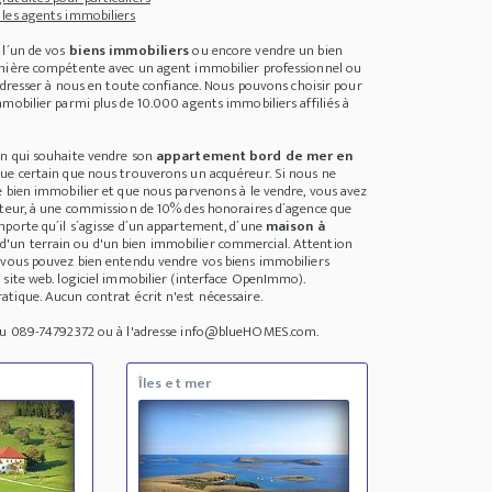
les agents immobiliers
 l´un de vos
biens immobiliers
ou encore vendre un bien
anière compétente avec un agent immobilier professionnel ou
 adresser à nous en toute confiance. Nous pouvons choisir pour
mobilier parmi plus de 10.000 agents immobiliers affiliés à
un qui souhaite vendre son
appartement bord de mer en
sque certain que nous trouverons un acquéreur. Si nous ne
e bien immobilier et que nous parvenons à le vendre, vous avez
ateur, à une commission de 10% des honoraires d´agence que
mporte qu´il s´agisse d´un appartement, d´une
maison à
, d'un terrain ou d'un bien immobilier commercial. Attention
 vous pouvez bien entendu vendre vos biens immobiliers
 site web. logiciel immobilier (interface OpenImmo).
tique. Aucun contrat écrit n'est nécessaire.
 au 089-74792372 ou à l'adresse info@blueHOMES.com.
Îles et mer