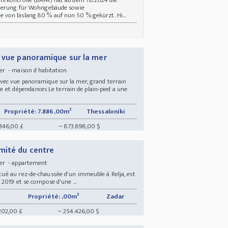
rderung für Wohngebäude sowie
von bislang 80 % auf nun 50 % gekürzt. Hi...
c vue panoramique sur la mer
r - maison d habitation
ec vue panoramique sur la mer, grand terrain
ne et dépendances Le terrain de plain-pied a une
Propriété: 7.886,00m²
Thessaloníki
.346,00 £
~ 873.898,00 $
mité du centre
mer - appartement
ué au rez-de-chaussée d'un immeuble à Relja, est
2019 et se compose d'une ...
Propriété: ,00m²
Zadar
202,00 £
~ 254.426,00 $