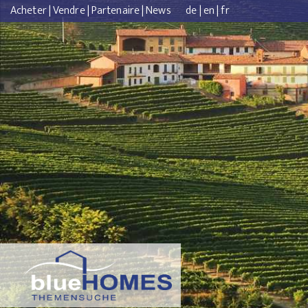
Acheter
|
Vendre
|
Partenaire
|
News
de
|
en
|
fr