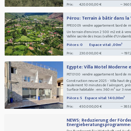
Prix:
420.000,00 €
~ 360.
Pérou: Terrain à bâtir dans la
vendre appartement bord de me
PPE0009
Un terrain d'environ 2 500 m2 est à vendr
Vallée sacrée des Incas (vallée d'Urubamba
Pièces: 0
Espace vital: ,00m²
Prix:
230.000,00 €
~ 197.
Egypte: Villa Motel Moderne 
vendre appartement bord de m
PET0100
Construction neuve 2025 - Villa haut d
seulement 10 minutes de l´aéroport, près 
Surface habitable : env. 360 m² sur 3 nive
Pièces: 5
Espace vital: 140,00m²
Prix:
450.000,00 €
~ 385.
NEWS: Reduzierung der Förder
Energieberatungsprogrammen
Das Bundesamt für Wirtschaft und Ausfuh