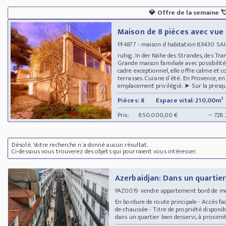
💎
Offre de la semaine

Maison de 8 pièces avec vue 
- maison d habitation 83430 SAI
PF4877
ruhig. In der Nähe des Strandes, des Tr
Grande maison familiale avec possibilit
cadre exceptionnel, elle offre calme e
terrasses. Cuisine d´été. En Provence, en
emplacement privilégié. ➤ Sur la presqu´î
Pièces: 8
Espace vital: 210,00m²
Prix:
850.000,00 €
~ 728
Désolé. Votre recherche n´a donné aucun résultat.
Ci-dessous vous trouverez des objets qui pourraient vous intéresser.
Azerbaidjan: Dans un quartie
vendre appartement bord de m
PAZ0019
En bordure de route principale - Accès fac
de-chaussée - Titre de propriété disponi
dans un quartier bien desservi, à proximité