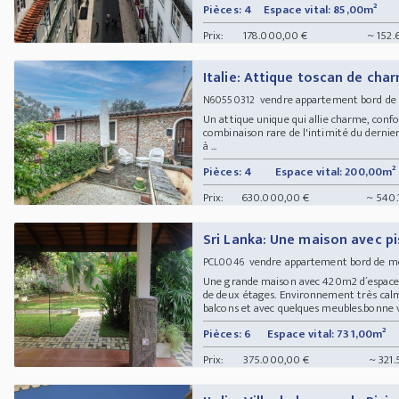
Pièces: 4
Espace vital: 85,00m²
Prix:
178.000,00 €
~ 152.
Italie: Attique toscan de cha
vendre appartement bord de
N60550312
Un attique unique qui allie charme, conf
combinaison rare de l'intimité du dernier
à ...
Pièces: 4
Espace vital: 200,00m²
Prix:
630.000,00 €
~ 540.
Sri Lanka: Une maison avec pi
vendre appartement bord de me
PCL0046
Une grande maison avec 420m2 d´espace in
de deux étages. Environnement très calm
balcons et avec quelques meubles.bonne ve
Pièces: 6
Espace vital: 731,00m²
Prix:
375.000,00 €
~ 321.