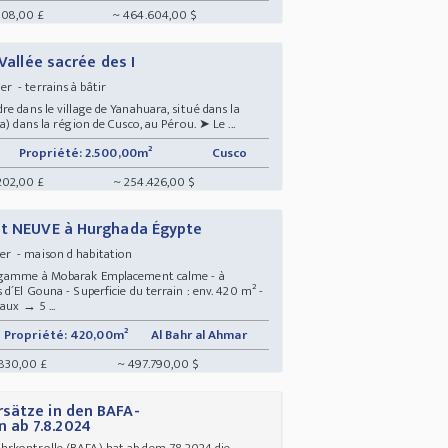
108,00 £
~ 464.604,00 $
 Vallée sacrée des I
r - terrains à bâtir
e dans le village de Yanahuara, situé dans la
) dans la région de Cusco, au Pérou. ➤ Le ...
Propriété: 2.500,00m²
Cusco
202,00 £
~ 254.426,00 $
et NEUVE à Hurghada Égypte
er - maison d habitation
e gamme à Mobarak Emplacement calme - à
d´El Gouna - Superficie du terrain : env. 420 m² -
aux → 5 ...
Propriété: 420,00m²
Al Bahr al Ahmar
830,00 £
~ 497.790,00 $
sätze in den BAFA-
 ab 7.8.2024
rkontrolle (BAFA) hat ab dem 7.8.2024 die