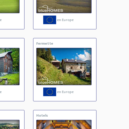
e
en Europe
Fermette
e
en Europe
Hotels