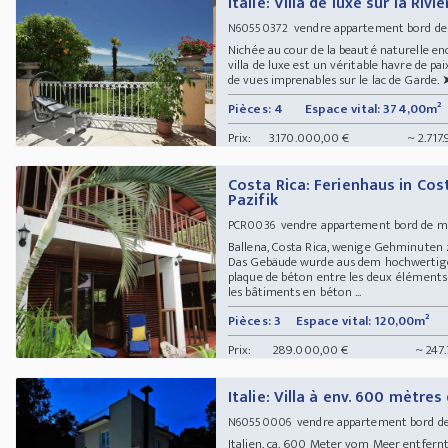
Italie: Villa de luxe sur la Riv
vendre appartement bord de
N60550372
Nichée au cour de la beauté naturelle enc
villa de luxe est un véritable havre de pa
de vues imprenables sur le lac de Garde. ➤ 
Pièces: 4
Espace vital: 374,00m²
Prix:
3.170.000,00 €
~ 2.717
Costa Rica: Ferienhaus in Co
Pazifik
vendre appartement bord de me
PCR0036
Ballena, Costa Rica, wenige Gehminuten
Das Gebäude wurde aus dem hochwertigen 
plaque de béton entre les deux éléments 
les bâtiments en béton ...
Pièces: 3
Espace vital: 120,00m²
Prix:
289.000,00 €
~ 247
Italie: Villa à env. 600 mètres
vendre appartement bord de 
N60550006
Italien, ca. 600 Meter vom Meer entfer