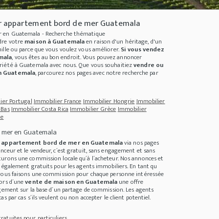
r appartement bord de mer Guatemala
r en Guatemala - Recherche thématique
dre votre
maison à Guatemala
en raison d'un héritage, d'un
ille ou parce que vous voulez vous améliorer.
Si vous vendez
mala
, vous êtes au bon endroit. Vous pouvez annoncer
riété à Guatemala
avec nous. Que vous souhaitiez
vendre ou
n Guatemala
, parcourez nos pages avec notre recherche par
ier Portugal
Immobilier France
Immobilier Hongrie
Immobilier
-Bas
Immobilier Costa Rica
Immobilier Grèce
Immobilier
ie
 mer en Guatemala
 Der Zukunftstrend
+++
Origami - Die Kunst des Papierfaltens
+++
Immobilien in Ar
e
appartement bord de mer en Guatemala
via nos pages
nceur et le vendeur, c´est gratuit, sans engagement et sans
urons une commission locale qu´à l´acheteur. Nos annonces et
t également gratuits pour les agents immobiliers. En tant qu
 vous faisons une commission pour chaque personne intéressée
lors d´une
vente de maison en Guatemala
une offre
agement sur la base d´un partage de commission. Les agents
s par cas s´ils veulent ou non accepter le client potentiel.
atuites pour particuliers