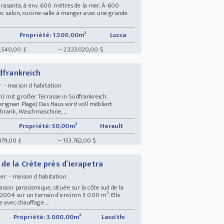
ietrasanta, à env. 600 mètres de la mer. À 600
ec salon, cuisine-salle à manger avec une grande
Propriété: 1.500,00m²
Lucca
.540,00 £
~ 2.323.020,00 $
üdfrankreich
 - maison d habitation
) mit großer Terrasse in Südfrankreich.
rignan Plage) Das Haus wird voll möbliert
hrank, Waschmaschine, ...
Propriété: 50,00m²
Herault
.179,00 £
~ 153.762,00 $
 de la Crète près d´Ierapetra
er - maison d habitation
ison parasismique, située sur la côte sud de la
 2004 sur un terrain d´environ 3 000 m². Elle
 avec chauffage ...
Propriété: 3.000,00m²
Lassíthi