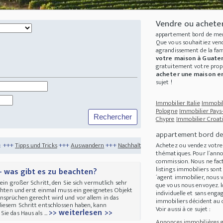
Vendre ou achete
appartement bord de me
Que vous souhaitiez ven
agrandissement de la fam
votre maison à Guate
gratuitement votre
prop
acheter une maison e
sujet !
Immobilier Italie
Immobil
Pologne
Immobilier Pays
Chypre
Immobilier Croat
appartement bord de
cks
+++
Auswandern
+++
Nachhaltigkeit
+++
Virtuelle Immobilienbesichtigungen -
Achetez ou vendez votr
thématiques. Pour l´anno
commission. Nous ne fact
listings immobiliers son
- was gibt es zu beachten?
´agent immobilier, nous
ein großer Schritt, den Sie sich vermutlich sehr
que vous nous envoyez. 
achten und erst einmal muss ein geeignetes Objekt
individuelle et sans eng
nsprüchen gerecht wird und vor allem in das
immobiliers décident au ca
diesem Schritt entschlossen haben, kann
Voir aussi à ce sujet :
>> weiterlesen >>
ie das Haus als ...
Annonces immobilières gr