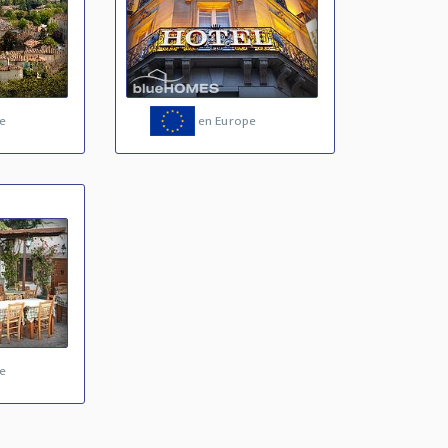
e
en Europe
e