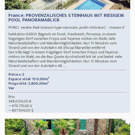
France: PROVENZALISCHES STEINHAUS MIT RIESIGEM
POOL PANORAMABLICK
vendre Riad (maison type marocain, jardin intérieur) - maison d
PF4821
habitation 83600 Bagnols en Foret, Frankreich, Provence, in einem
hügeligen Dorf zwischen Frejus und Fayence mitten im Wald, viele
Naturlandschaften und Wandermöglichkeiten. Nur 15 Minuten vom
Strand und von der Autobahn A8 (Nizza/Marseille) entfernt
Das Villa liegt in einem hügeligen Dorf zwischen Frejus und Fayence
mitten im Wald, wo die Bau Quote durchschnittlich ist und bietet viele
Naturlandschaften und Wandermöglichkeiten. Nur 15 Minuten vom
Strand und von der Autobahn A8 ...
Pièces: 5
Espace vital: 150,00m²
Propriété: 2.800,00m²
Var
Prix:
549.000,00 €
~ 470.713,00 £
~ 607.304,00 $