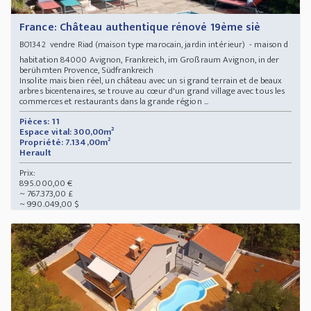
France: Château authentique rénové 19ème siè
vendre Riad (maison type marocain, jardin intérieur) - maison d
BO1342
habitation 84000 Avignon, Frankreich, im Großraum Avignon, in der
berühmten Provence, Südfrankreich
Insolite mais bien réel, un château avec un si grand terrain et de beaux
arbres bicentenaires, se trouve au cœur d'un grand village avec tous les
commerces et restaurants dans la grande région ...
Pièces: 11
Espace vital: 300,00m²
Propriété: 7.134,00m²
Herault
Prix:
895.000,00 €
~ 767.373,00 £
~ 990.049,00 $