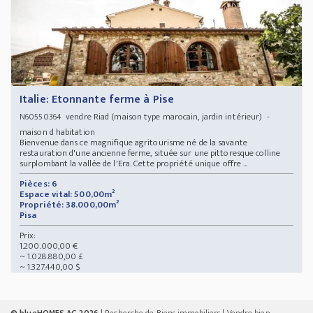
Italie: Etonnante ferme à Pise
vendre Riad (maison type marocain, jardin intérieur) -
N60550364
maison d habitation
Bienvenue dans ce magnifique agritourisme né de la savante
restauration d'une ancienne ferme, située sur une pittoresque colline
surplombant la vallée de l'Era. Cette propriété unique offre ...
Pièces: 6
Espace vital: 500,00m²
Propriété: 38.000,00m²
Pisa
Prix:
1.200.000,00 €
~ 1.028.880,00 £
~ 1.327.440,00 $
© blueHOMES AG 2026
|
Recherche de Biens immobiliers
|
Vendre bien