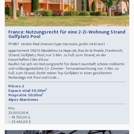
France: Nutzungsrecht für eine 2-Zi-Wohnung Strand
Golfplatz Pool
vendre Riad (maison type marocain, jardin intérieur) -
PF4867
appartement 06210 Mandelieu-La Napoule, Rue de la Pinede, Frankreich,
Strand, Golfplatz, Pool, nur 5 Min. zu Fuß zum Strand, an der
traumhaften Côte d'Azur
Kaufen Sie sich ein Nutzungsrecht für diese traumhaft schöne möblierte
und vollausgestattete 2,5 Zimmer- Terrassenwohnung nur 5 Min. zu
Fuß zum Strand, direkt neben Top Golfplatz in einer gesicherten
Parkanlage mit Pool und Code. ...
Pièces: 2
Espace vital: 50,00m²
Propriété: 50,00m²
Alpes-Maritimes
Prix:
23.000,00 €
~ 19.720,00 £
~ 25.443,00 $