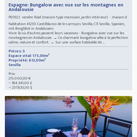
Espagne: Bungalow avec vue sur les montagnes en
Andalousie
vendre Riad (maison type marocain, jardin intérieur) - maison d
PE0922
habitation 41230 Castilblanco de los arroyos Sevilla, Cll Sevilla, Spanien,
mit Bergblick in Andalusien
Vivre là où d'autres passent leurs vacances - Bungalow avec vue sur les
montagnes en Andalousie. → Ce charmant bungalow allie à la perfection
calme, nature et confort. → Sur une surface habitable de ...
Pièces: 3
Espace vital: 175,00m²
Propriété: 612,00m²
Sevilla
Prix:
215.000,00 €
~ 184.341,00 £
~ 237.833,00 $