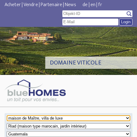
Acheter
|
Vendre
|
Partenaire
|
News
de
|
en
|
fr
DOMAINE VITICOLE