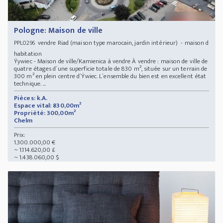
Pologne: Maison de ville
vendre Riad (maison type marocain, jardin intérieur) - maison d
PPL0296
habitation
Ýywiec - Maison de ville/Kamienica à vendre À vendre : maison de ville de
quatre étages d´une superficie totale de 830 m², située sur un terrain de
300 m² en plein centre d´Ýwiec. L´ensemble du bien est en excellent état
technique. ...
Pièces: k.A.
Espace vital: 830,00m²
Propriété: 300,00m²
Chelm
Prix:
1.300.000,00 €
~ 1.114.620,00 £
~ 1.438.060,00 $