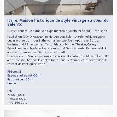
Italie: Maison historique de style vintage au cœur du
Salento
vendre Riad (maison type marocain, jardin intérieur) - maison d
PI0499
habitation 73040 Aradeo, im Herzen von Salento, sehr ruhig gelegen
und gleichzeitig in der Nähe von allem wie Post, Apotheke, Büros,
Wellnes und Fitnesscenter, Tanz (Pilates) Schule, Theater, Cafés,
Bibliothek, verschiedene Restaurants und Geschäfte etc. Panoramablick
auf die romantischen Dächer der Altstadt
La maison est l'un des plus anciens bâtiments datant du Moyen-Âge. Elle
a été construite dans le centre historique, restaurée et rénovée dans le
respect de l'antiquité, donc ...
Pièces: 2
Espace vital: 49,00m²
Propriété: ,00m²
Lecce
Prix:
72.000,00 €
~ 61.733,00 £
~ 79.646,00 $