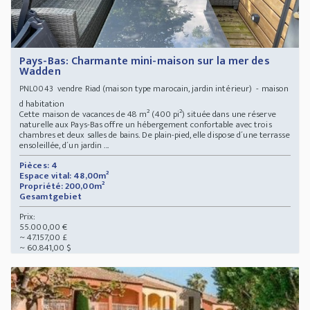
Pays-Bas: Charmante mini-maison sur la mer des
Wadden
vendre Riad (maison type marocain, jardin intérieur) - maison
PNL0043
d habitation
Cette maison de vacances de 48 m² (400 pi²) située dans une réserve
naturelle aux Pays-Bas offre un hébergement confortable avec trois
chambres et deux salles de bains. De plain-pied, elle dispose d´une terrasse
ensoleillée, d´un jardin ...
Pièces: 4
Espace vital: 48,00m²
Propriété: 200,00m²
Gesamtgebiet
Prix:
55.000,00 €
~ 47.157,00 £
~ 60.841,00 $