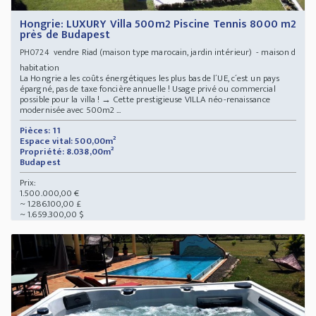
Hongrie: LUXURY Villa 500m2 Piscine Tennis 8000 m2
près de Budapest
vendre Riad (maison type marocain, jardin intérieur) - maison d
PH0724
habitation
La Hongrie a les coûts énergétiques les plus bas de l´UE, c´est un pays
épargné, pas de taxe foncière annuelle ! Usage privé ou commercial
possible pour la villa ! → Cette prestigieuse VILLA néo-renaissance
modernisée avec 500m2 ...
Pièces: 11
Espace vital: 500,00m²
Propriété: 8.038,00m²
Budapest
Prix:
1.500.000,00 €
~ 1.286.100,00 £
~ 1.659.300,00 $