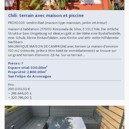
Chili: terrain avec maison et piscine
vendre Riad (maison type marocain, jardin intérieur) -
PRCH0009
maison d habitation 217000 Rinconada de Silva, E 551, Chile. Die örtliche
Struktur bzw. Umgebung ist ideal, es gibt in der Nähe eine Bushaltestelle,
eine Schule, kleine Einkaufsläden, eine Kirche und sehr nette hilfsbereite
Nachbarn
MAGNIFIQUE MAISON DE CAMPAGNE avec terrain La maison d'environ
150 m2 (rénovée, prête à être habitée immédiatement) se trouve sur
un grand terrain d'environ 2,8 ha. Sur ce terrain ...
Pièces: 7
Espace vital: 500,00m²
Propriété: 2.800,00m²
San Felipe de Aconcagua
Prix:
290.000,00 €
~ 248.646,00 £
~ 320.798,00 $