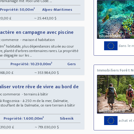
Parkanlage mit Pool und Code. ...
Propriété: 50,00m²
Alpes-Maritimes
20,00 £
~ 25.443,00 $
ractère en campagne avec piscine
ec commerce - maison d habitation
dans le 
1m² habitable, plus dépendances située au cour
, planté d'arbres centenaires rares. La propriété
e dégagée sur les ...
Propriété: 10.230,00m²
Gers
Immobiliers Forêt N
368,00 £
~ 353.984,00 $
liser votre rêve de vivre au bord de
ec commerce - terrains à bâtir
 à Rogoznica - à 250 m de la mer, Dalmatie,
touflant de la Dalmatie, ce rare terrain à bâtir
Propriété: 1.600,00m²
Sibenik
achat et 
.310,00 £
~ 719.030,00 $