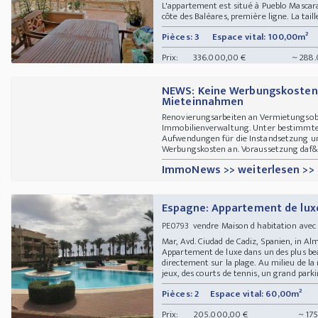
L'appartement est situé à Pueblo Mascarat
côte des Baléares, première ligne. La tail
Pièces: 3
Espace vital: 100,00m²
Prix:
336.000,00 €
~ 288.
NEWS: Keine Werbungskosten 
Mieteinnahmen
Renovierungsarbeiten an Vermietungsobje
Immobilienverwaltung. Unter bestimmte
Aufwendungen für die Instandsetzung u
Werbungskosten an. Voraussetzung daf&
ImmoNews >> weiterlesen >>
Espagne: Appartement de lux
vendre Maison d habitation ave
PE0793
Mar, Avd. Ciudad de Cadiz, Spanien, in A
Appartement de luxe dans un des plus be
directement sur la plage. Au milieu de la 
jeux, des courts de tennis, un grand parking
Pièces: 2
Espace vital: 60,00m²
Prix:
205.000,00 €
~ 175