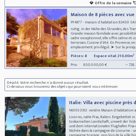
💎
Offre de la semaine

Maison de 8 pièces avec vue 
- maison d habitation 83430 SAI
PF4877
ruhig. In der Nähe des Strandes, des Tr
Grande maison familiale avec possibilit
cadre exceptionnel, elle offre calme e
terrasses. Cuisine d´été. En Provence, en
emplacement privilégié. ➤ Sur la presqu´î
Pièces: 8
Espace vital: 210,00m²
Prix:
850.000,00 €
~ 728
Désolé. Votre recherche n´a donné aucun résultat.
Ci-dessous vous trouverez des objets qui pourraient vous intéresser.
Italie: Villa avec piscine près
vendre Maison d habitation 
N60550363
Livorno, nahe Pisa, Italien. Eingebettet 
toskanischen Landschaft, unweit der his
und dem internationalen Flughafen Pisa
Nichée dans la campagne de Livourne : un 
campagne toscane, non loin de la ville h