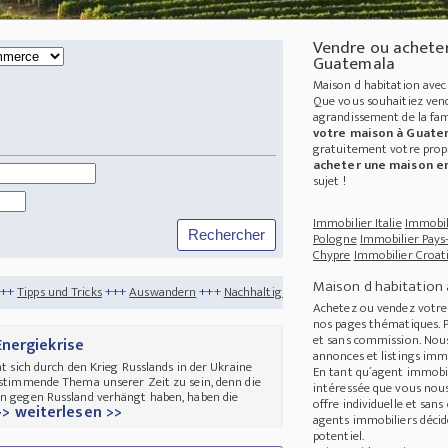
Vendre ou achete
Guatemala
Maison d habitation ave
Que vous souhaitiez ven
agrandissement de la fam
votre maison à Guate
gratuitement votre
prop
acheter une maison e
sujet !
Immobilier Italie
Immobil
Pologne
Immobilier Pays
Chypre
Immobilier Croat
Maison d habitation
+++
Auswandern
+++
Nachhaltigkeit
+++
Nachhaltigkeit durch Recycling
+++
6 TIP
Achetez ou vendez votr
nos pages thématiques. P
et sans commission. Nous
nergiekrise
annonces et listings imm
at sich durch den Krieg Russlands in der Ukraine
En tant qu´agent immobi
bestimmende Thema unserer Zeit zu sein, denn die
intéressée que vous nous
en gegen Russland verhängt haben, haben die
offre individuelle et sa
>> weiterlesen >>
agents immobiliers décide
potentiel.