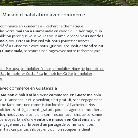
r Maison d habitation avec commerce
c commerce en Guatemala - Recherche thématique
dre votre
maison à Guatemala
en raison d'un héritage, d'un
ille ou parce que vous voulez vous améliorer.
Si vous vendez
mala
, vous êtes au bon endroit. Vous pouvez annoncer
riété à Guatemala
avec nous. Que vous souhaitiez
vendre ou
n Guatemala
, parcourez nos pages avec notre recherche par
ier Portugal
Immobilier France
Immobilier Hongrie
Immobilier
-Bas
Immobilier Costa Rica
Immobilier Grèce
Immobilier
ie
 avec commerce en Guatemala
PS für Immobilienkäufer 2021 - jetzt Immobilien kaufen?
+++
Was kostet nachhal
e
Maison d habitation avec commerce en Guatemala
via
our l´annonceur et le vendeur, c´est gratuit, sans engagement
 ne facturons une commission locale qu´à l´acheteur. Nos
obiliers sont également gratuits pour les agents immobiliers.
lier, nous vous faisons une commission pour chaque personne
 envoyez. lors d´une
vente de maison en Guatemala
une
ns engagement sur la base d´un partage de commission. Les
nt au cas par cas s´ils veulent ou non accepter le client