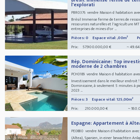
Brésil: Immense ferme de ter
l'explorati
vendre Maison d habitation ave
PBR0376
Brésil Immense ferme de terres de ressour
ressources naturelles et l'agriculture M
entreprises de mines d'or ...
Pièces: 0
Espace vital: ,00m²
P
Prix:
57.900.000,00 €
~ 49.64
Rép. Dominicaine: Top investi
moderne de 2 chambres
vendre Maison d habitation av
PCH0189
Investissement dans le meilleur endroit !
Dominicaine, à seulement 5 minutes à pi
2023 ...
Pièces: 3
Espace vital: 125,00m²
Prix:
210.000,00 €
~ 180.
Espagne: Appartement à Alte
vendre Maison d habitation ave
PE0880
(Altea), Spanien, in einer bewachten Anla