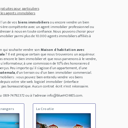
atuites pour particuliers
les agents immobiliers
 l´un de vos
biens immobiliers
ou encore vendre un bien
anière compétente avec un agent immobilier professionnel ou
 adresser à nous en toute confiance. Nous pouvons choisir pour
mobilier parmi plus de 10.000 agents immobiliers affiliés à
un qui souhaite vendre son
Maison d habitation avec
ala
? Il est presque certain que nous trouverons un acquéreur.
as encore le bien immobilier et que nous parvenons à le vendre,
 qu´informateur, à une commission de 10% des honoraires d
erçus. Peu importe qu´il s´agisse d´un appartement, d´une
uatemala
, d'un terrain ou d'un bien immobilier commercial.
obiliers : vous pouvez bien entendu vendre vos biens
epuis votre site web. logiciel immobilier (interface
as bureaucratique. Aucun contrat écrit n'est nécessaire.
 au 089-74792372 ou à l'adresse info@blueHOMES.com.
trangers
La Croatie