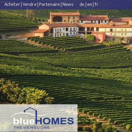
Acheter
|
Vendre
|
Partenaire
|
News
de
|
en
|
fr