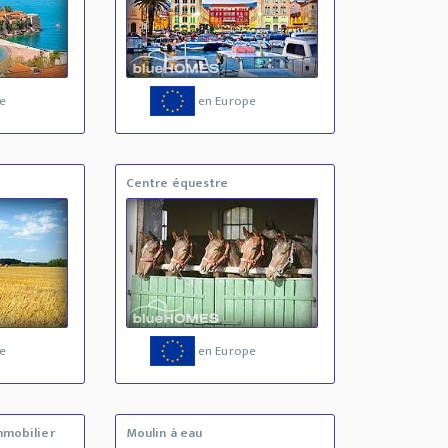
e
en Europe
Centre équestre
e
en Europe
mmobilier
Moulin à eau