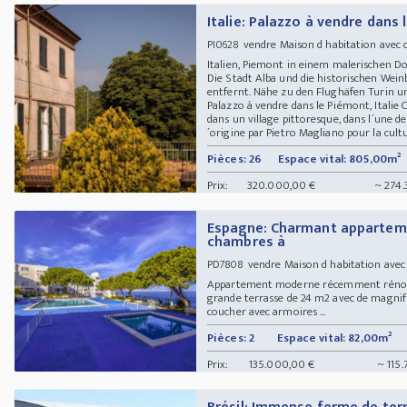
Italie: Palazzo à vendre dans 
vendre Maison d habitation avec 
PI0628
Italien, Piemont in einem malerischen Do
Die Stadt Alba und die historischen Wei
entfernt. Nähe zu den Flughäfen Turin
Palazzo à vendre dans le Piémont, Italie 
dans un village pittoresque, dans l´une de
´origine par Pietro Magliano pour la culture
Pièces: 26
Espace vital: 805,00m²
Prix:
320.000,00 €
~ 274.
Espagne: Charmant apparteme
chambres à
vendre Maison d habitation av
PD7808
Appartement moderne récemment rénové, 
grande terrasse de 24 m2 avec de magnifi
coucher avec armoires ...
Pièces: 2
Espace vital: 82,00m²
Prix:
135.000,00 €
~ 115