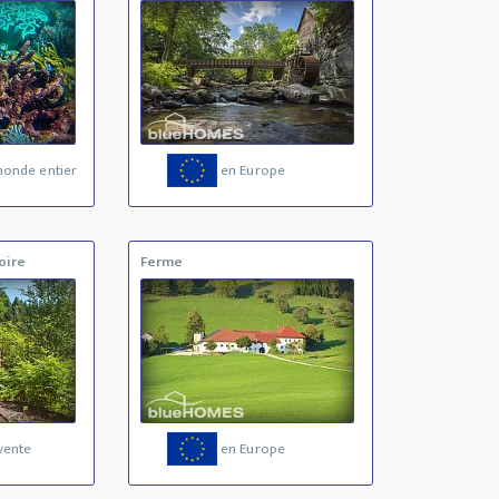
monde entier
en Europe
oire
Ferme
vente
en Europe