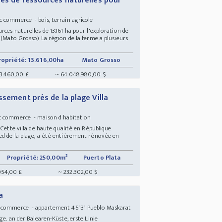
res de ressources naturelles pour
c commerce - bois, terrain agricole
ces naturelles de 13.161 ha pour l'exploration de
T (Mato Grosso) La région de la ferme a plusieurs
ropriété: 13.616,00ha
Mato Grosso
3.460,00 £
~ 64.048.980,00 $
ssement près de la plage Villa
ec commerce - maison d habitation
 Cette villa de haute qualité en République
ed de la plage, a été entièrement rénovée en
Propriété: 250,00m²
Puerto Plata
054,00 £
~ 232.302,00 $
a
c commerce - appartement 45131 Pueblo Maskarat
ge. an der Balearen-Küste, erste Linie