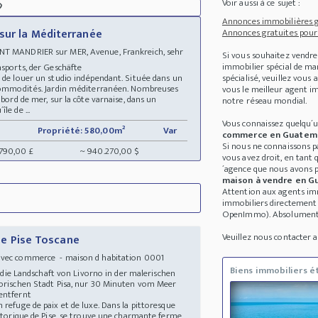
Voir aussi à ce sujet :

Annonces immobilières gr
sur la Méditerranée
Annonces gratuites pour 
NT MANDRIER sur MER, Avenue, Frankreich, sehr
Si vous souhaitez vendre
immobilier spécial de m
ansports, der Geschäfte
é de louer un studio indépendant. Située dans un
spécialisé, veuillez vous
t commodités. Jardin méditerranéen. Nombreuses
vous le meilleur agent im
 bord de mer, sur la côte varnaise, dans un
notre réseau mondial.
le de ...
Vous connaissez quelqu´
Propriété: 580,00m²
Var
commerce en Guatem
Si nous ne connaissons p
.790,00 £
~ 940.270,00 $
vous avez droit, en tant
´agence que nous avons p
maison à vendre en G
Attention aux agents imm
immobiliers directement d
OpenImmo). Absolument p
Veuillez nous contacter
 de Pise Toscane
avec commerce - maison d habitation 0001
Biens immobiliers é
in die Landschaft von Livorno in der malerischen
torischen Stadt Pisa, nur 30 Minuten vom Meer
 entfernt
refuge de paix et de luxe. Dans la pittoresque
istorique de Pise, se trouve une charmante ferme