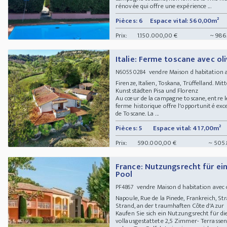
rénovée qui offre une expérience ...
Pièces: 6
Espace vital: 560,00m²
Prix:
1.150.000,00 €
~ 986
Italie: Ferme toscane avec oli
vendre Maison d habitation 
N60550284
Firenze, Italien, Toskana, Trüffelland. M
Kunststädten Pisa und Florenz
Au cœur de la campagne toscane, entre les
ferme historique offre l'opportunité ex
de Toscane. La ...
Pièces: 5
Espace vital: 417,00m²
Prix:
590.000,00 €
~ 505.
France: Nutzungsrecht für ei
Pool
vendre Maison d habitation avec
PF4867
Napoule, Rue de la Pinede, Frankreich, St
Strand, an der traumhaften Côte d'Azu
Kaufen Sie sich ein Nutzungsrecht für d
vollausgestattete 2,5 Zimmer- Terrasse