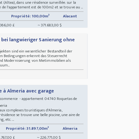
 (Altea), dans une résidence surveillée. sur la
le de l'appartement est de 100m2 et se trouve au ...
Propriété: 100,00m²
Alacant
086,00 £
~ 371.683,00 $
bei langwieriger Sanierung ohne
kten sind ein wesentlicher Bestandteil der
n Bedingungen erkennt das Steuerrecht
nd Modernisierung von Mietimmobilien als
uum...
e à Almeria avec garage
c commerce - appartement 04740 Roquetas de
lmeria
aux complexes touristiques d'Almeria,
résidence se trouve une belle piscine, une aire de
, etc. ...
Propriété: 31.897,00m²
Almeria
.767,00 £
~ 226.771,00 $