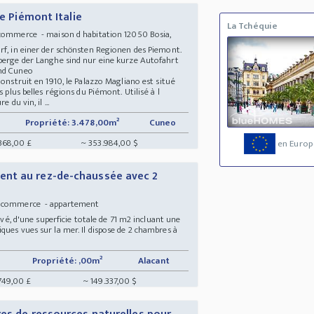
le Piémont Italie
La Tchéquie
commerce - maison d habitation 12050 Bosia,
rf, in einer der schönsten Regionen des Piemont.
nberge der Langhe sind nur eine kurze Autofahrt
 und Cuneo
Construit en 1910, le Palazzo Magliano est situé
s plus belles régions du Piémont. Utilisé à l
 du vin, il ...
Propriété: 3.478,00m²
Cuneo
368,00 £
~ 353.984,00 $
en Europ
nt au rez-de-chaussée avec 2
ec commerce - appartement
d'une superficie totale de 71 m2 incluant une
ques vues sur la mer. Il dispose de 2 chambres à
Propriété: ,00m²
Alacant
.749,00 £
~ 149.337,00 $