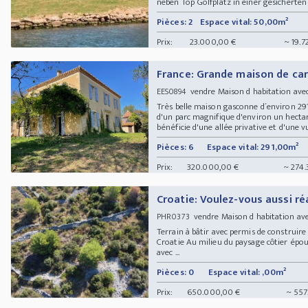
neben Top Golfplatz in einer gesicherten 
Pièces: 2
Espace vital: 50,00m²
Prix:
23.000,00 €
~ 19.7
France: Grande maison de ca
vendre Maison d habitation av
EES0894
Très belle maison gasconne d´environ 29
d'un parc magnifique d'environ un hectare
bénéficie d'une allée privative et d'une vu
Pièces: 6
Espace vital: 291,00m²
Prix:
320.000,00 €
~ 274.
Croatie: Voulez-vous aussi réa
vendre Maison d habitation av
PHR0373
Terrain à bâtir avec permis de construire
Croatie Au milieu du paysage côtier épous
avec ...
Pièces: 0
Espace vital: ,00m²
Prix:
650.000,00 €
~ 557