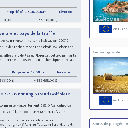
Propriété: 43.000,00m²
Livorno
.010,00 £
~ 1.272.130,00 $
en Europ
veraie et pays de la truffe
avec commerce - maison d habitation 00010
itten in der toskanischen Landschaft, zwischen den
Terrain agricole
 villes d'art de Pise et Florence , cette charmante
ceptionnelle de posséder un authentique morceau
Propriété: 15,00ha
Firenze
866,00 £
~ 652.658,00 $
ne 2-Zi-Wohnung Strand Golfplatz
en Europ
 commerce - appartement 06210 Mandelieu-La
rand, Golfplatz, Pool, nur 5 Min. zu Fuß zum
r
iese traumhaft schöne möblierte und
Spots de plongée I
nwohnung nur 5 Min. zu Fuß zum Strand, direkt