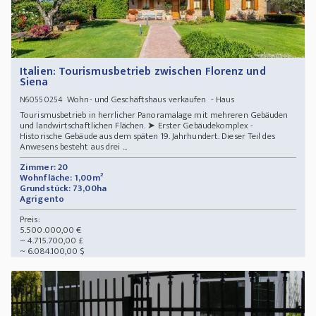
Italien: Tourismusbetrieb zwischen Florenz und
Siena
Wohn- und Geschäftshaus verkaufen - Haus
N60550254
Tourismusbetrieb in herrlicher Panoramalage mit mehreren Gebäuden
und landwirtschaftlichen Flächen. ➤ Erster Gebäudekomplex -
Historische Gebäude aus dem späten 19. Jahrhundert. Dieser Teil des
Anwesens besteht aus drei ...
Zimmer: 20
Wohnfläche: 1,00m²
Grundstück: 73,00ha
Agrigento
Preis:
5.500.000,00 €
~ 4.715.700,00 £
~ 6.084.100,00 $