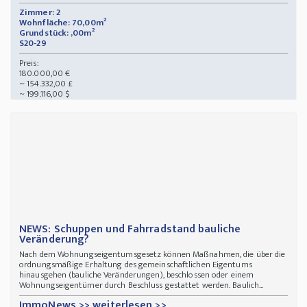
Zimmer: 2
Wohnfläche: 70,00m²
Grundstück: ,00m²
S20-29
Preis:
180.000,00 €
~ 154.332,00 £
~ 199.116,00 $
NEWS: Schuppen und Fahrradstand bauliche
Veränderung?
Nach dem Wohnungseigentumsgesetz können Maßnahmen, die über die
ordnungsmäßige Erhaltung des gemeinschaftlichen Eigentums
hinausgehen (bauliche Veränderungen), beschlossen oder einem
Wohnungseigentümer durch Beschluss gestattet werden. Baulich...
ImmoNews >> weiterlesen >>