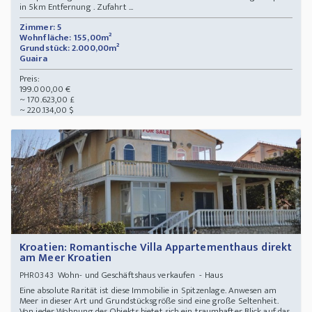
in 5km Entfernung . Zufahrt ...
Zimmer: 5
Wohnfläche: 155,00m²
Grundstück: 2.000,00m²
Guaira
Preis:
199.000,00 €
~ 170.623,00 £
~ 220.134,00 $
Kroatien: Romantische Villa Appartementhaus direkt
am Meer Kroatien
Wohn- und Geschäftshaus verkaufen - Haus
PHR0343
Eine absolute Rarität ist diese Immobilie in Spitzenlage. Anwesen am
Meer in dieser Art und Grundstücksgröße sind eine große Seltenheit.
Von jeder Wohnung des Objekts bietet sich ein traumhafter Blick auf das