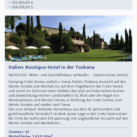
~ 252.933,00 £
~ 326.329,00 $
Italien: Boutique-Hotel in der Toskana
Wohn- und Geschäftshaus verkaufen - Gastronomie, Hotels,
N60550355
Camping Crete Senesi, südlich v. Siena, Italien, Toskana, Aussicht auf den
Monte Amiata und Montalcino, auf dem Hügelkamm der Crete Senesi
und somit im Zentrum eines Gebiets, das reich an historischen Ruinen
und abwechslungsreichen Landschaften ist, Blick über die Hügel von
Montepulciano und Monte Cetona, in Richtung der Crete Senesi, zum
Monte Amiata und wieder nach Siena
Das zum Verkauf stehende Herrenhaus aus dem 18. Jahrhundert und
gastfreundliche Feriendorf ist dank seiner Lage in den Crete Senesi einer
der Orte der äußersten Entspannung mit unglaublicher Aussicht auf den
Monte Amiata und Montalcino ...
Zimmer: 32
Wohnfläche: 2.650,00m²