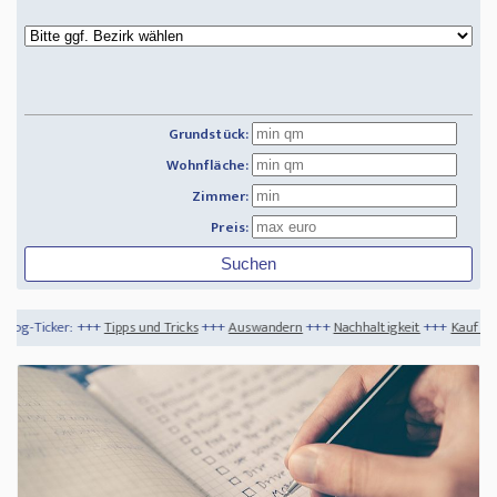
Grundstück:
Wohnfläche:
Zimmer:
Preis:
ps und Tricks
+++
Auswandern
+++
Nachhaltigkeit
+++
Kauf einer Immobilie als eu