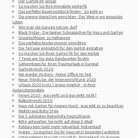
Der Garten im Januar
So machen Sie Ihre Immobilie winterfit
Das perfekte Baugrundstück finden - So geht es
Die eigene HomeGym einrichten - Der Weg in ein gesundes
Leben
Wie man die Garage nutzen darf
Black Friday - Die besten Schnäppchen für Haus und Garten
Gruselschlösser zu Halloween
Das perfekte Kinderzimmer einrichten
Die Terrasse gemütlich für den Herbst gestalten
So machen Sie Ihren Garten fit für den Herbst
7 Tipps wie Sie gute Handwerker finden
Geheimtipps für Ihren Traumurlaub in Europa!
Gartentrends 2020
Nie wieder ins Büro - Home-Office im Test
Neue Trends bei der Inneneinrichtung 2020
Urlaub 2020 trotz Corona möglich - in Ihrer
Auslandsimmobile
Ferien 2020 - was geht und was geht nicht?
Balkontrends 2020
Haus mit Garten für meinen Hund - was gibt es zu beachten
Wohntrend Boho-Style
Die 5 schönsten Reiterhöfe Deutschlands
Bitte antworten Sie nicht auf diese E-Mail!
Rohbau-kein-Geld-mehr-Jobverlust: Notverkauf
Hygge - So machen Sie Ihr Haus jetzt besonders wohnlich
Unternehmen braucht Liquidität - Notverkauf als Ausweg