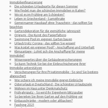
Immobilienfinanzierung
Die schönsten Urlaubsorte für diesen Sommer
Wie findet man die schönsten Immobilien in Italien?
Wo ist es im Frühling am Schönsten?
Leben in Griechenland - Samothrake
Gemeinsamer Hauskauf ohne Trauschein - das sollten Sie
beachten
Gartendekoration für die gemütliche Jahreszeit
Origami - Die Kunst des Papierfaltens
Swimming Pool im eigenen Garten bauen
Urlaub trotz Corona - das sollten Sie wissen!
Was kostet ein eigener Pool? - Anschaffung und Unterhalt
Klimaanlage - Lohnt sich die Anschaffung für meine
Immobilie?
Wissenswertes über die Gebäudeversicherungen
So kann Technik Sie bei der Einbruchsicherung Ihrer
Immobilie unterstützen
Versicherungen für Ihre Privatimmobilie - So sind Sie bestens
abgesichert
Wie sichere ich meine Immobilie gegen Einbrüche
Osterurlaub in Deutschland - Die schönsten Urlaubsziele
Wohnen im Haus unter Denkmalschutz
Frühjahrsputz - So wird Ihr Eigenheim blitzsauber
So bereiten Sie Ihren Garten auf den Frühling vor
Einbauschränke - modern oder altbacken?
Fasching 2021