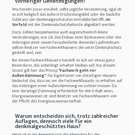
vorheriger Genehmigungen?
Wie bereits zuvor erwähnt, sollte jegliche Veränderung, egal ob
es sich lediglich das äußere Erscheinungsbild oder die bauliche
Substanz der denkmalgeschützten Immobilie betrifft,
im
Vorfeld
mit der Denkmalschutzbehörde abgeklärt werden.
Dazu zählen beispielsweise auch augenscheinlich kleine
Veränderungen, wie z.B. den Einbau einer Badewanne oder das
Anbringen einer neuen Fassadenfarbe. Besonders aufmerksam
sollten Besitzer von Fachwerkhäusern, die unter Denkmalschutz
gestellt sind, sein.
Bei diesen Fachwerkhäusern handelt es sich um etwas ganz
Besonderes, das unbedingt erhalten bleiben soll. Aus diesem
Grund gilt hier das Prinzip
"Fachwerk geht vor
Außendämmung"
. Für Eigentümer von derartigen Häusern
bedeutet das, dass sie, um die Fachwerkfassade zu erhalten, auf
das Anbringen einer Außendämmung verzichten müssen. Da
eine derartige Dämmung erforderlich für den Erhalt eines
Energieausweises ist, sind Besitzer von Fachwerkhäusern von
der Pflicht des Energieausweises befreit.
Warum entscheiden sich, trotz zahlreicher
Auflagen, dennoch viele für ein
denkmalgeschütztes Haus?
Meist ist es die Begeisterung der Menschen für die