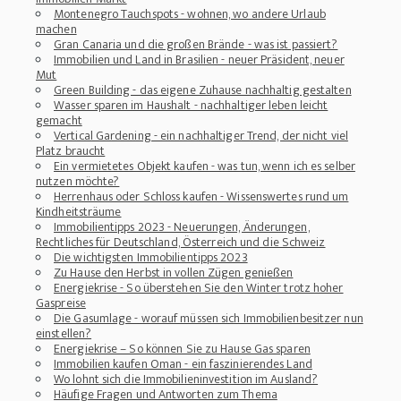
Montenegro Tauchspots - wohnen, wo andere Urlaub
machen
Gran Canaria und die großen Brände - was ist passiert?
Immobilien und Land in Brasilien - neuer Präsident, neuer
Mut
Green Building - das eigene Zuhause nachhaltig gestalten
Wasser sparen im Haushalt - nachhaltiger leben leicht
gemacht
Vertical Gardening - ein nachhaltiger Trend, der nicht viel
Platz braucht
Ein vermietetes Objekt kaufen - was tun, wenn ich es selber
nutzen möchte?
Herrenhaus oder Schloss kaufen - Wissenswertes rund um
Kindheitsträume
Immobilientipps 2023 - Neuerungen, Änderungen,
Rechtliches für Deutschland, Österreich und die Schweiz
Die wichtigsten Immobilientipps 2023
Zu Hause den Herbst in vollen Zügen genießen
Energiekrise - So überstehen Sie den Winter trotz hoher
Gaspreise
Die Gasumlage - worauf müssen sich Immobilienbesitzer nun
einstellen?
Energiekrise – So können Sie zu Hause Gas sparen
Immobilien kaufen Oman - ein faszinierendes Land
Wo lohnt sich die Immobilieninvestition im Ausland?
Häufige Fragen und Antworten zum Thema