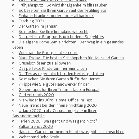
Frühjahrsputz - So wird Ihr Eigenheim blitzsauber
So bereiten Sie Ihren Garten auf den Frühling vor
Einbauschränke - modern oder altbacken?
Fasching 2021
Der Garten im Januar
So machen Sie Ihre Immobilie winterfit
Das perfekte Baugrundstück finden - So geht es
Die eigene HomeGym einrichten - Der Weg in ein gesundes
Leben
Wie man die Garage nutzen darf
Black Friday - Die besten Schnäppchen für Haus und Garten
Gruselschlösser zu Halloween
Das perfekte Kinderzimmer einrichten
Die Terrasse gemütlich für den Herbst gestalten
So machen Sie Ihren Garten fit für den Herbst
7 Tipps wie Sie gute Handwerker finden
Geheimtipps für Ihren Traumurlaub in Europa!
Gartentrends 2020
Nie wieder ins Büro - Home-Office im Test
Neue Trends bei der Inneneinrichtung 2020
Urlaub 2020 trotz Corona möglich - in Ihrer
Auslandsimmobile
Ferien 2020 - was geht und was geht nicht?
Balkontrends 2020
Haus mit Garten für meinen Hund - was gibt es zu beachten
Wohntrend Boho-Style