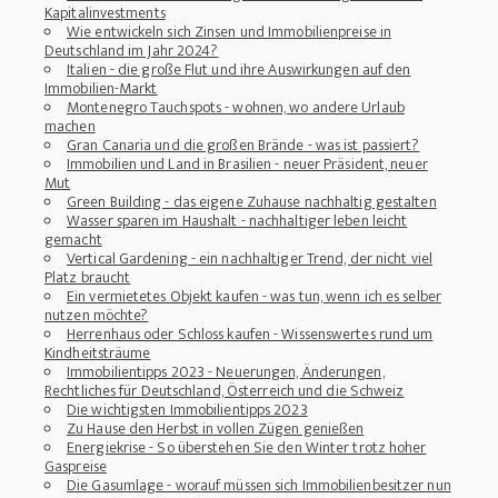
Kapitalinvestments
Wie entwickeln sich Zinsen und Immobilienpreise in
Deutschland im Jahr 2024?
Italien - die große Flut und ihre Auswirkungen auf den
Immobilien-Markt
Montenegro Tauchspots - wohnen, wo andere Urlaub
machen
Gran Canaria und die großen Brände - was ist passiert?
Immobilien und Land in Brasilien - neuer Präsident, neuer
Mut
Green Building - das eigene Zuhause nachhaltig gestalten
Wasser sparen im Haushalt - nachhaltiger leben leicht
gemacht
Vertical Gardening - ein nachhaltiger Trend, der nicht viel
Platz braucht
Ein vermietetes Objekt kaufen - was tun, wenn ich es selber
nutzen möchte?
Herrenhaus oder Schloss kaufen - Wissenswertes rund um
Kindheitsträume
Immobilientipps 2023 - Neuerungen, Änderungen,
Rechtliches für Deutschland, Österreich und die Schweiz
Die wichtigsten Immobilientipps 2023
Zu Hause den Herbst in vollen Zügen genießen
Energiekrise - So überstehen Sie den Winter trotz hoher
Gaspreise
Die Gasumlage - worauf müssen sich Immobilienbesitzer nun