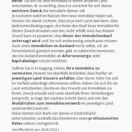
Bevor
Sie sich für eine Immobilie in einem anderen Land
entscheiden, ist es wichtig, dass Sie zunächst für sich klären,
welchem Zweck
die Immobilie dienen soll.
Je nachdem welchen Nutzen Ihre neue Immobilie haben soll,
müssen Sie damit rechnen, dass es je nach Land sein kann, dass
bestimmte Bedingungen, die Ihnen den Kauf einer Immobilie für
diesen Zweck erlauben würden, nicht erfüllt sind. Aus diesem
Grund kann es passieren, dass
Ihnen der Immobilienkauf
untersagt wird
und Sie sich anderweitig umschauen müssen.
Auch wenn
Immobilien im Ausland
meist selbst, z.B. als
Feriendomizil, genutzt werden, gibt es zahlreiche Investoren,
die die Auslandsimmobilie als
Altersvorsorge
oder
Kapitalanlage
nutzen möchten.
Sollten Sie in Erwägung ziehen,
Ihre Immobilie zu
vermieten
, müssen Sie ebenfalls bedenken, dass hierfür im
jeweiligen Land Steuern anfallen
, über deren Höhe Sie sich
im Vorfeld unbedingt informieren sollten.
Haben Sie sich für ein
Land entschieden, das Ihnen den Erwerb von Immobilien zu
Ihrem Zweck erlaubt und sonst ebenfalls Ihren Vorstellungen
entspricht, so liegt der nächste Schritt darin, sich mit den
Modalitäten zum Immobilienerwerb
im jeweiligen Land
auseinanderzusetzen.
Diese können sich stark von denen in Deutschland
unterscheiden, weshalb das Einnehmen eines
professionellen
Rates
nahezu zwingend ist.
(veröffentlicht am: 29.06.2022 )