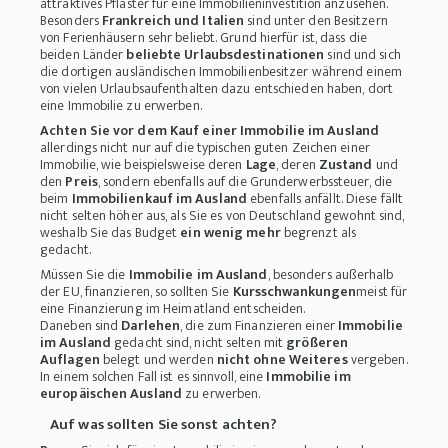
attraktives Pflaster für eine Immobilieninvestition anzusehen.
Besonders
Frankreich und Italien
sind unter den Besitzern
von Ferienhäusern sehr beliebt. Grund hierfür ist, dass die
beiden Länder
beliebte Urlaubsdestinationen
sind und sich
die dortigen ausländischen Immobilienbesitzer während einem
von vielen Urlaubsaufenthalten dazu entschieden haben, dort
eine Immobilie zu erwerben.
Achten Sie vor dem Kauf einer Immobilie im Ausland
allerdings nicht nur auf die typischen guten Zeichen einer
Immobilie, wie beispielsweise deren
Lage
, deren
Zustand
und
den
Preis
, sondern ebenfalls auf die Grunderwerbssteuer, die
beim
Immobilienkauf im Ausland
ebenfalls anfällt. Diese fällt
nicht selten höher aus, als Sie es von Deutschland gewohnt sind,
weshalb Sie das Budget
ein wenig mehr
begrenzt als
gedacht.
Müssen Sie die
Immobilie im Ausland
, besonders außerhalb
der EU, finanzieren, so sollten Sie
Kursschwankungen
meist für
eine Finanzierung im Heimatland entscheiden.
Daneben sind
Darlehen
, die zum Finanzieren einer
Immobilie
im Ausland
gedacht sind, nicht selten mit
größeren
Auflagen
belegt und werden
nicht ohne Weiteres
vergeben.
In einem solchen Fall ist es sinnvoll, eine
Immobilie im
europäischen Ausland
zu erwerben.
Auf was sollten Sie sonst achten?