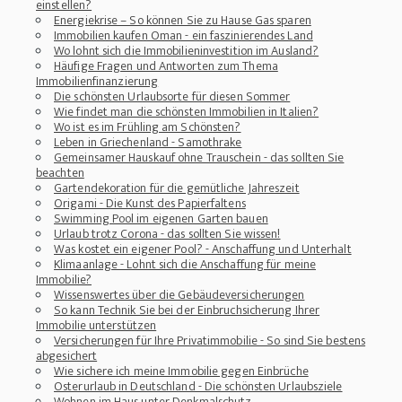
einstellen?
Energiekrise – So können Sie zu Hause Gas sparen
Immobilien kaufen Oman - ein faszinierendes Land
Wo lohnt sich die Immobilieninvestition im Ausland?
Häufige Fragen und Antworten zum Thema
Immobilienfinanzierung
Die schönsten Urlaubsorte für diesen Sommer
Wie findet man die schönsten Immobilien in Italien?
Wo ist es im Frühling am Schönsten?
Leben in Griechenland - Samothrake
Gemeinsamer Hauskauf ohne Trauschein - das sollten Sie
beachten
Gartendekoration für die gemütliche Jahreszeit
Origami - Die Kunst des Papierfaltens
Swimming Pool im eigenen Garten bauen
Urlaub trotz Corona - das sollten Sie wissen!
Was kostet ein eigener Pool? - Anschaffung und Unterhalt
Klimaanlage - Lohnt sich die Anschaffung für meine
Immobilie?
Wissenswertes über die Gebäudeversicherungen
So kann Technik Sie bei der Einbruchsicherung Ihrer
Immobilie unterstützen
Versicherungen für Ihre Privatimmobilie - So sind Sie bestens
abgesichert
Wie sichere ich meine Immobilie gegen Einbrüche
Osterurlaub in Deutschland - Die schönsten Urlaubsziele
Wohnen im Haus unter Denkmalschutz