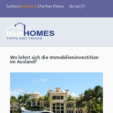
Suchen
|
Inserieren
|
Partner
|
News
de
|
en
|
fr
Wo lohnt sich die Immobilieninvestition
im Ausland?