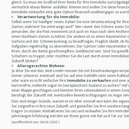
gleich. So muss ein Großteil Ihrer Rente für Ihre Immobilie zurückgel
vermutlich etwas kleiner ausfallen. Können und wollen Sie diese finanz
Immobilie verkaufen eine gute Option finanziell unabhängiger zu wer
Verantwortung für die Immobilie:
Selbst wenn Sie häufiger reisen, haben Sie eine Verantwortung für Ih
Garten, während Sie unterwegs sind? Wer räumt den Schnee, wenn Si
jemanden, der die Post reinnimmt und auch im Haus nach dem Rechten s
einen Nachbarn darum zu bitten. Die andere ist es, einen Hausmeister 
Gartens und der Schneeräumung zu beauftragen. Fraglich bleibt, ob Na
Aufgaben regelmäßig zu übernehmen. Der Gärtner oder Hausmeister wir
Ihren, durch die Rente geschrumpften, Geldbeutel sein. Sind Sie gewill
Schultern zu tragen, oder möchten Sie die Last durch einen Immobilien
Zukunft blicken?
Altersgerechtes Wohnen:
Je älter Sie werden, desto mehr müssen Sie mit Einschränkungen körperl
immer schwerer, eventuell sind Sie auf eine Gehhilfe oder einen Rollstu
oder wäre es nicht einfacher Ihre
Immobilie zu verkaufen
und eine a
barrierefrei, vielleicht sogar im (europäischen) Ausland zu suchen? Auf
einer Klappe geschlagen und könnten Ihren Lebensabend in einem Sonn
beruhigt der Zukunft mit eventuellen Beeinträchtigungen ins Auge seh
Dies sind einige Gründe, warum es im Alter sinnvoll sein kann die eige
Sie sorgenfrei in Ihre neue Zukunft und genießen Sie Ihre wiedererlang
tragen zu müssen. Kontaktieren Sie uns und verkaufen Sie Ihre Immobi
jahrelangen Erfahrung werden wir Ihnen gerne mit Rat und Tat zur Sei
(veröffentlicht am: 06.04.2020 )