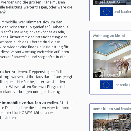
egt werden und die großen Pläne müssen
ielle Belastung weiter tragen, oder wäre die
und kaufe
den?
re Immobilie. Wer kümmert sich um den
e den Winterurlaub genießen? Haben Sie
ieht? Eine Möglichkeit könnte es sein,
Wohnung zu klein?
oder Gärtner mit der Instandhaltung des
chbarn auch dazu bereit sind, diese
d wieder eine finanzielle Belastung für
t diese Verantwortung weiterhin auf Ihren
verkauf abwerfen und sorgenfrei in die
icher Art leben. Treppensteigen fällt
hl angewiesen. Ist Ihr Haus darauf ausgelegt
ltersgerechte Bleibe, unter Umständen
kostenlos 
 diese Weise hätten Sie zwei Fliegen mit
enland verbringen und gleichzeitig
en.
ne
Immobilie verkaufen
zu wollen. Starten
te Freiheit, ohne die Lasten einer Immobilie
Immobilien Südfrank
lie über blueHOMES. Mit unserer
te stehen.