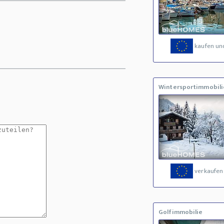
kaufen un
Wintersportimmobili
verkaufen
Golfimmobilie