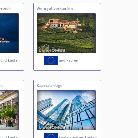
rreich
Weingut verkaufen
 und kaufen
und kaufen
en
Kapitalanlage
 und kaufen
kaufen und verkaufen