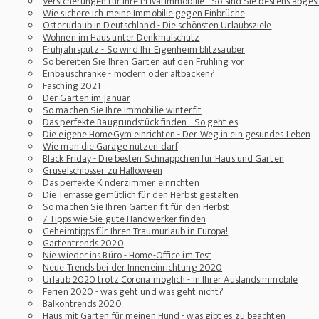
Versicherungen für Ihre Privatimmobilie - So sind Sie bestens abges
Wie sichere ich meine Immobilie gegen Einbrüche
Osterurlaub in Deutschland - Die schönsten Urlaubsziele
Wohnen im Haus unter Denkmalschutz
Frühjahrsputz - So wird Ihr Eigenheim blitzsauber
So bereiten Sie Ihren Garten auf den Frühling vor
Einbauschränke - modern oder altbacken?
Fasching 2021
Der Garten im Januar
So machen Sie Ihre Immobilie winterfit
Das perfekte Baugrundstück finden - So geht es
Die eigene HomeGym einrichten - Der Weg in ein gesundes Leben
Wie man die Garage nutzen darf
Black Friday - Die besten Schnäppchen für Haus und Garten
Gruselschlösser zu Halloween
Das perfekte Kinderzimmer einrichten
Die Terrasse gemütlich für den Herbst gestalten
So machen Sie Ihren Garten fit für den Herbst
7 Tipps wie Sie gute Handwerker finden
Geheimtipps für Ihren Traumurlaub in Europa!
Gartentrends 2020
Nie wieder ins Büro - Home-Office im Test
Neue Trends bei der Inneneinrichtung 2020
Urlaub 2020 trotz Corona möglich - in Ihrer Auslandsimmobile
Ferien 2020 - was geht und was geht nicht?
Balkontrends 2020
Haus mit Garten für meinen Hund - was gibt es zu beachten