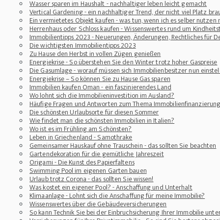
Wasser sparen im Haushalt - nachhaltiger leben leicht gemacht
Vertical Gardening - ein nachhaltiger Trend, der nicht viel Platz bra
Ein vermietetes Objekt kaufen - was tun, wenn ich es selber nutzen
Herrenhaus oder Schloss kaufen - Wissenswertes rund um Kindheit
Immobilientipps 2023 - Neuerungen, Änderungen, Rechtliches für D
Die wichtigsten Immobilientipps 2023
Zu Hause den Herbst in vollen Zügen genießen
Energiekrise - So überstehen Sie den Winter trotz hoher Gaspreise
Die Gasumlage - worauf müssen sich Immobilienbesitzer nun einstel
Energiekrise – So können Sie zu Hause Gas sparen
Immobilien kaufen Oman - ein faszinierendes Land
Wo lohnt sich die Immobilieninvestition im Ausland?
Häufige Fragen und Antworten zum Thema Immobilienfinanzierun
Die schönsten Urlaubsorte für diesen Sommer
Wie findet man die schönsten Immobilien in Italien?
Wo ist es im Frühling am Schönsten?
Leben in Griechenland - Samothrake
Gemeinsamer Hauskauf ohne Trauschein - das sollten Sie beachten
Gartendekoration für die gemütliche Jahreszeit
Origami - Die Kunst des Papierfaltens
Swimming Pool im eigenen Garten bauen
Urlaub trotz Corona - das sollten Sie wissen!
Was kostet ein eigener Pool? - Anschaffung und Unterhalt
Klimaanlage - Lohnt sich die Anschaffung für meine Immobilie?
Wissenswertes über die Gebäudeversicherungen
So kann Technik Sie bei der Einbruchsicherung Ihrer Immobilie unte