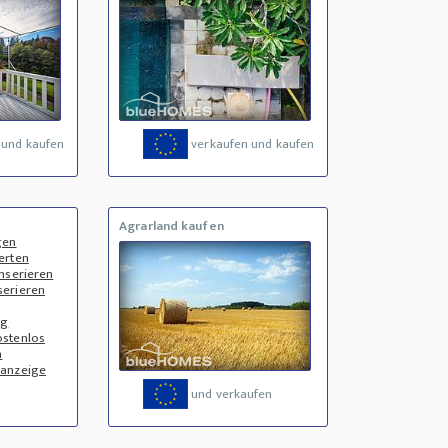
 und kaufen
verkaufen und kaufen
Agrarland kaufen
gen
erten
nserieren
serieren
ng
ostenlos
n
nanzeige
und verkaufen