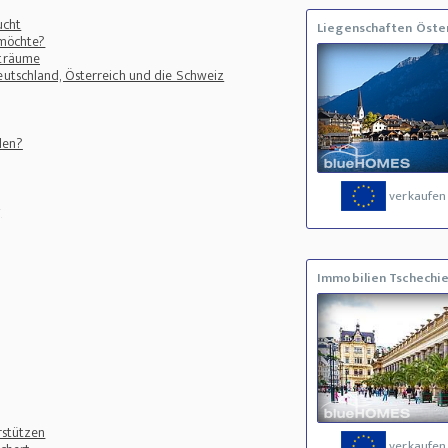
ucht
Liegenschaften Öste
 möchte?
sträume
eutschland, Österreich und die Schweiz
len?
verkaufen
g
Immobilien Tschechi
rstützen
verkaufen