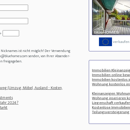
 >
verkaufen
es Nicknames ist nicht möglich! Der Verwendung
in@bluehomes.com senden, von Ihrer Absender-
en freigegeben.
Immobilien Kleinanzei
Immobilien online bew
Immobilien kostenlos i
Wohnung kostenlos in
eweg (Umzug, Möbel, Ausland - Kosten,
Kleinanzeigen Wohnu
estments
Wohnung inserieren k
 Jahr 2024?
Liegenschaft verkaufe
Markt
Kostenlose Immobilie
Teilungsversteigerung