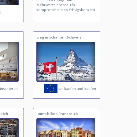
nur an Werbung und
Mehrwertdiensten. Ein
kompromissloses Erfolgskonzept
n
Liegenschaften Schweiz
inserieren!
verkaufen und kaufen
reich
Immobilien Frankreich