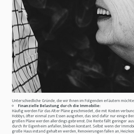
Unterschiedliche Gründe, die wir Ihnen im Folgenden erläutern möchten
Finanzielle Belastung durch die Immobilie:
Häufig werden für das Alter Pläne geschmiedet, die mit Kosten verbun
Hobbys, öfter einmal zum Essen ausgehen, das sind dafür nur einige Beis
großen Pläne werden allerdings gebremst. Die Rente fällt geringer aus 
durch Ihr Eigenheim anfallen, bleiben konstant. Selbst wenn der Immobil
große Haus instand gehalten werden, Renovierungen fallen an, Heizkos