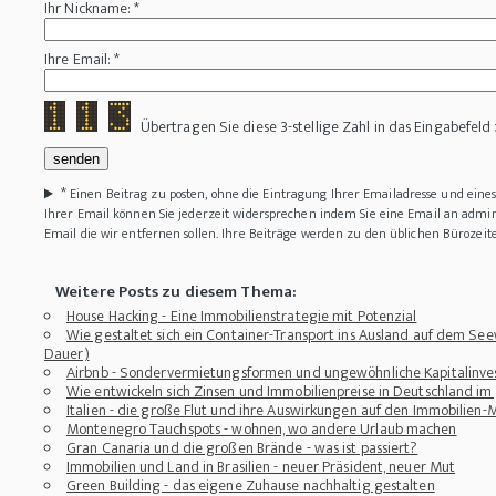
Ihr Nickname: *
Ihre Email: *
Übertragen Sie diese 3-stellige Zahl in das Eingabefeld
*
Einen Beitrag zu posten, ohne die Eintragung Ihrer Emailadresse und ein
Ihrer Email können Sie jederzeit widersprechen indem Sie eine Email an adm
Email die wir entfernen sollen. Ihre Beiträge werden zu den üblichen Bürozeit
Weitere Posts zu diesem Thema:
House Hacking - Eine Immobilienstrategie mit Potenzial
Wie gestaltet sich ein Container-Transport ins Ausland auf dem Se
Dauer)
Airbnb - Sondervermietungsformen und ungewöhnliche Kapitalinv
Wie entwickeln sich Zinsen und Immobilienpreise in Deutschland im
Italien - die große Flut und ihre Auswirkungen auf den Immobilien-
Montenegro Tauchspots - wohnen, wo andere Urlaub machen
Gran Canaria und die großen Brände - was ist passiert?
Immobilien und Land in Brasilien - neuer Präsident, neuer Mut
Green Building - das eigene Zuhause nachhaltig gestalten